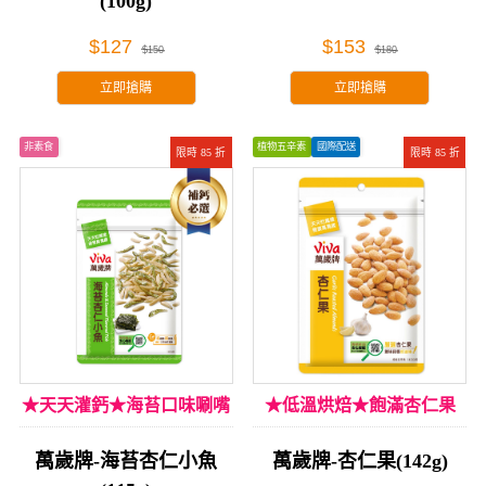
(100g)
$127
$153
$150
$180
立即搶購
立即搶購
非素食
植物五辛素
國際配送
限時 85 折
限時 85 折
★天天灌鈣★海苔口味唰嘴
★低溫烘焙★飽滿杏仁果
萬歲牌-海苔杏仁小魚
萬歲牌-杏仁果(142g)