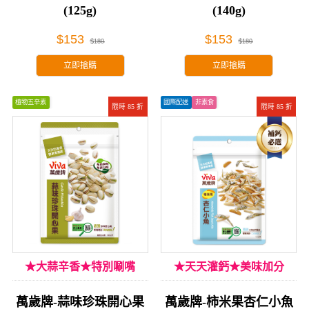
(125g)
(140g)
$153
$153
$180
$180
立即搶購
立即搶購
植物五辛素
國際配送
非素食
限時 85 折
限時 85 折
★大蒜辛香★特別唰嘴
★天天灌鈣★美味加分
萬歲牌-蒜味珍珠開心果
萬歲牌-柿米果杏仁小魚