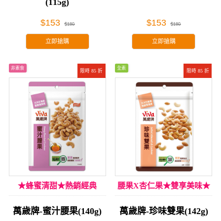
(115g)
$153
$153
$180
$180
立即搶購
立即搶購
非素食
全素
限時 85 折
限時 85 折
★蜂蜜清甜★熱銷經典
腰果X杏仁果★雙享美味★
萬歲牌-蜜汁腰果(140g)
萬歲牌-珍味雙果(142g)