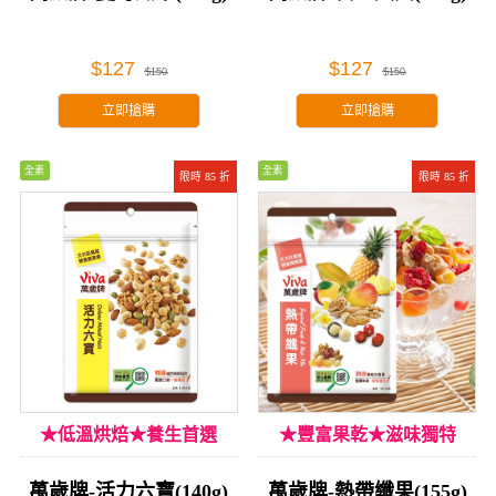
$127
$127
$150
$150
立即搶購
立即搶購
全素
全素
限時 85 折
限時 85 折
★低溫烘焙★養生首選
★豐富果乾★滋味獨特
萬歲牌-活力六寶(140g)
萬歲牌-熱帶纖果(155g)