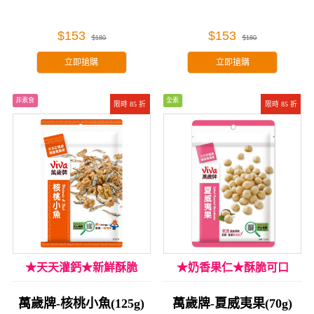
$153
$153
$180
$180
立即搶購
立即搶購
非素食
全素
限時 85 折
限時 85 折
★天天灌鈣★新鮮酥脆
★奶香果仁★酥脆可口
萬歲牌-核桃小魚(125g)
萬歲牌-夏威夷果(70g)