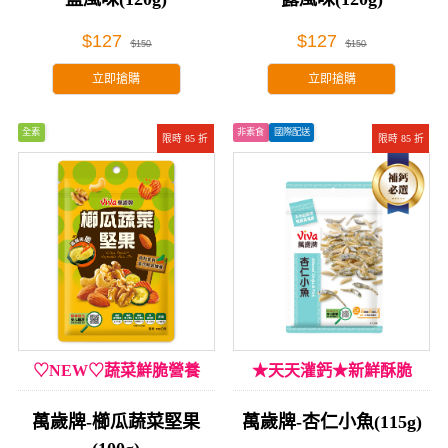
$127
$127
$150
$150
立即搶購
立即搶購
全素
非素食
國際配送
限時 85 折
限時 85 折
♡NEW♡蔬菜鮮脆營養
★天天灌鈣★新鮮酥脆
萬歲牌-櫛瓜蔬菜堅果
萬歲牌-杏仁小魚(115g)