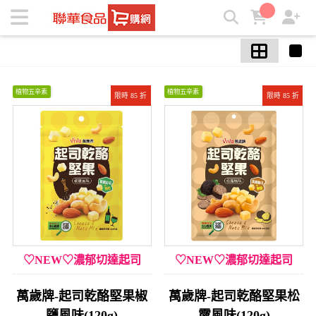
【萬歲牌】夾鏈袋堅果3件8折/滿6件75折/滿10件72折 | ★聯華
食品e購網★
植物五辛素
植物五辛素
限時 85 折
限時 85 折
♡NEW♡濃郁切達起司
♡NEW♡濃郁切達起司
萬歲牌-起司乾酪堅果椒
萬歲牌-起司乾酪堅果松
鹽風味(120g)
露風味(120g)