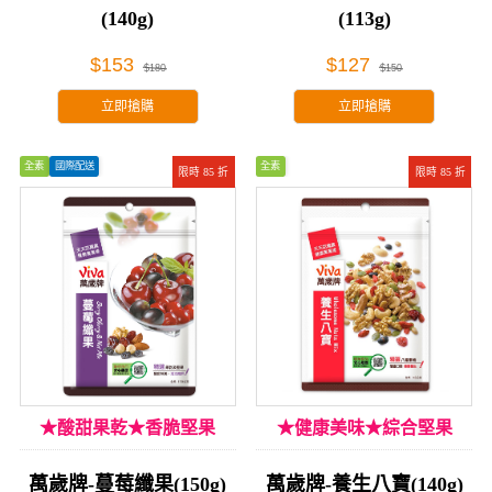
(140g)
(113g)
$153
$127
$180
$150
立即搶購
立即搶購
全素
國際配送
全素
限時 85 折
限時 85 折
★酸甜果乾★香脆堅果
★健康美味★綜合堅果
萬歲牌-蔓莓纖果(150g)
萬歲牌-養生八寶(140g)