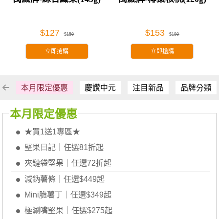
$127
$153
$150
$180
立即搶購
立即搶購
本月限定優惠
慶讚中元
注目新品
品牌分類
本月限定優惠
★買1送1專區★
堅果日記｜任選81折起
夾鏈袋堅果｜任選72折起
減鈉薯條｜任選$449起
Mini脆薯丁｜任選$349起
極涮嘴堅果｜任選$275起