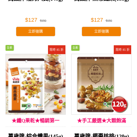
$127
$127
$150
$150
立即搶購
立即搶購
全素
全素
限時 85 折
限時 85 折
★纖Q果乾★暢銷第一
★手工嚴選★大顆飽滿
萬歲牌-綜合纖果(145g)
萬歲牌-椰棗核桃(120g)