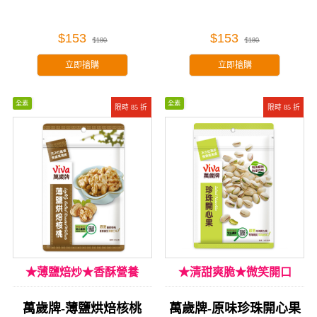
$153
$153
$180
$180
立即搶購
立即搶購
全素
全素
限時 85 折
限時 85 折
★薄鹽焙炒★香酥營養
★清甜爽脆★微笑開口
萬歲牌-薄鹽烘焙核桃
萬歲牌-原味珍珠開心果