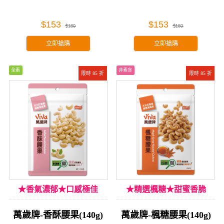
$153
$153
$180
$180
立即搶購
立即搶購
全素
非素食
限時 85 折
限時 85 折
★香氣濃郁★口感極佳
★精選楓糖★甜蜜香脆
萬歲牌-香酥腰果(140g)
萬歲牌-楓糖腰果(140g)