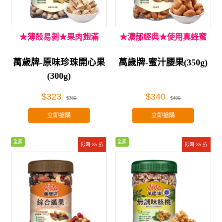
★薄殼易剝★果肉飽滿
★濃郁經典★使用真蜂蜜
萬歲牌-原味珍珠開心果
萬歲牌-蜜汁腰果(350g)
(300g)
$323
$340
$380
$400
立即搶購
立即搶購
全素
全素
限時 85 折
限時 85 折