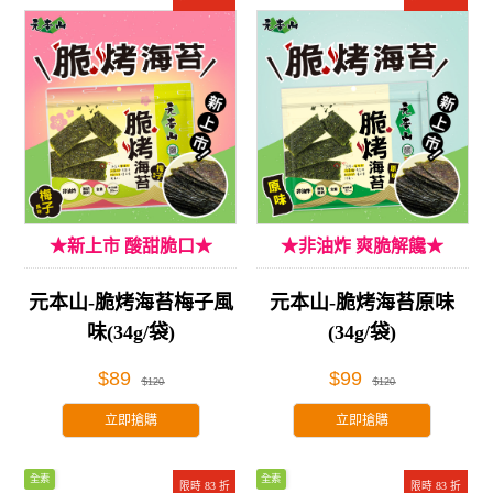
★新上市 酸甜脆口★
★非油炸 爽脆解饞★
元本山-脆烤海苔梅子風
元本山-脆烤海苔原味
味(34g/袋)
(34g/袋)
$89
$99
$120
$120
立即搶購
立即搶購
全素
全素
限時 83 折
限時 83 折