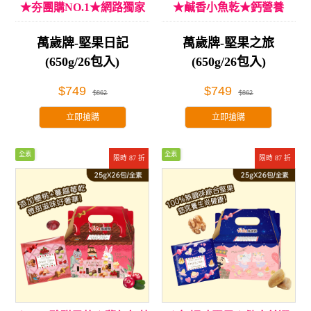
★夯團購NO.1★網路獨家
★鹹香小魚乾★鈣營養
萬歲牌-堅果日記
萬歲牌-堅果之旅
(650g/26包入)
(650g/26包入)
$749
$749
$862
$862
立即搶購
立即搶購
全素
全素
限時 87 折
限時 87 折