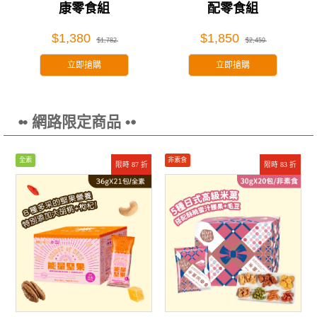
康零食組
配零食組
$1,380
$1,850
$1,782
$2,459
立即搶購
立即搶購
⦁• 網路限定商品 •⦁
全素
非素食
限時 87 折
限時 83 折