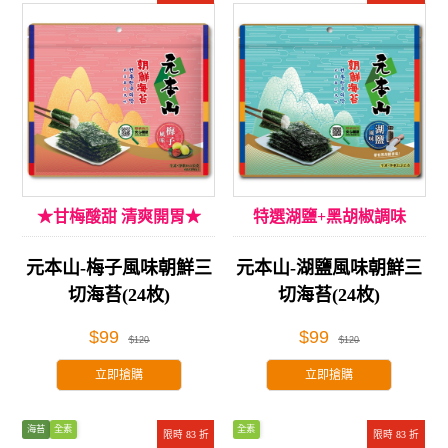
★甘梅酸甜 清爽開胃★
特選湖鹽+黑胡椒調味
元本山-梅子風味朝鮮三
元本山-湖鹽風味朝鮮三
切海苔(24枚)
切海苔(24枚)
$99
$99
$120
$120
立即搶購
立即搶購
海苔
全素
全素
限時 83 折
限時 83 折