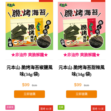
★非油炸 爽脆解饞★
★非油炸 爽脆解饞★
元本山-脆烤海苔椒鹽風
元本山-脆烤海苔甜辣風
味(34g/袋)
味(34g/袋)
$99
$99
$120
$120
立即搶購
立即搶購
非素食
全素
限時 83 折
限時 72 折