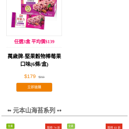
任選3盒 平均價$139
萬歲牌-堅果穀物棒莓果
口味(6條/盒)
$179
$210
立即搶購
⦁• 元本山海苔系列 •⦁
全素
全素
限時 74 折
限時 83 折