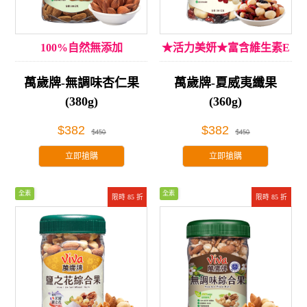
100%自然無添加
★活力美妍★富含維生素E
萬歲牌-無調味杏仁果
萬歲牌-夏威夷纖果
(380g)
(360g)
$382
$382
$450
$450
立即搶購
立即搶購
全素
全素
限時 85 折
限時 85 折