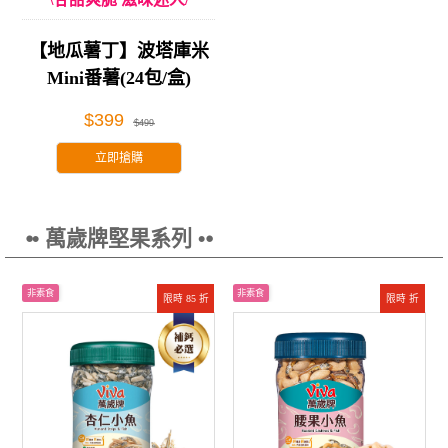
【地瓜薯丁】波塔庫米
Mini番薯(24包/盒)
$399
$499
立即搶購
⦁• 萬歲牌堅果系列 •⦁
非素食
非素食
限時 85 折
限時 折