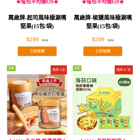
★每包平均價$20★
★每包平均價$20★
萬歲牌-起司風味極涮嘴
萬歲牌-椒鹽風味極涮嘴
堅果(15包/袋)
堅果(15包/袋)
$299
$299
$330
$330
立即搶購
立即搶購
全素
全素
限時 9 折
限時 87 折