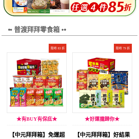
⦁• 普渡拜拜零食箱 •⦁
限時 83 折
限時 79 折
★有BUY有保庇★
★好運攏歸你★
【中元拜拜箱】免運超
【中元拜拜箱】好結果