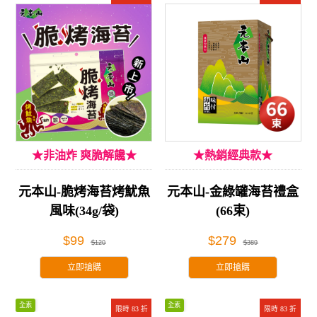
★非油炸 爽脆解饞★
★熱銷經典款★
元本山-脆烤海苔烤魷魚
元本山-金綠罐海苔禮盒
風味(34g/袋)
(66束)
$99
$279
$120
$389
立即搶購
立即搶購
全素
全素
限時 83 折
限時 83 折