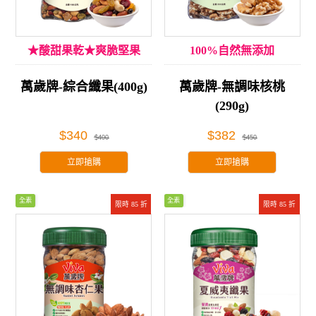
★酸甜果乾★爽脆堅果
100%自然無添加
萬歲牌-綜合纖果(400g)
萬歲牌-無調味核桃
(290g)
$340
$382
$400
$450
立即搶購
立即搶購
全素
全素
限時 85 折
限時 85 折