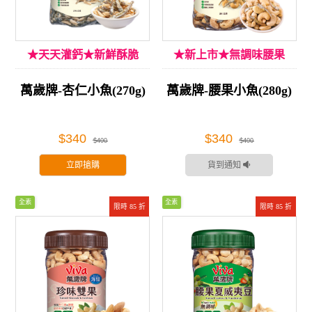
★天天灌鈣★新鮮酥脆
★新上市★無調味腰果
萬歲牌-杏仁小魚(270g)
萬歲牌-腰果小魚(280g)
$340
$340
$400
$400
立即搶購
貨到通知
全素
全素
限時 85 折
限時 85 折