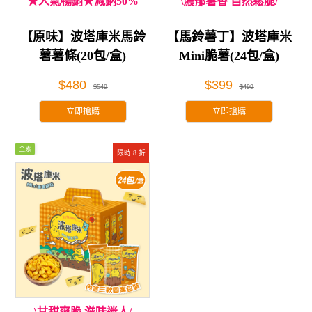
★人氣暢銷★減鈉50%
\濃郁薯香 自然鬆脆/
【原味】波塔庫米馬鈴
【馬鈴薯丁】波塔庫米
薯薯條(20包/盒)
Mini脆薯(24包/盒)
$480
$399
$549
$499
立即搶購
立即搶購
全素
限時 8 折
\甘甜爽脆 滋味迷人/