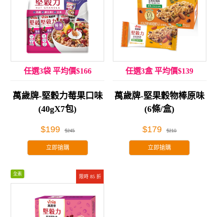
任選3袋 平均價$166
任選3盒 平均價$139
萬歲牌-堅穀力莓果口味
萬歲牌-堅果穀物棒原味
(40gX7包)
(6條/盒)
$199
$179
$245
$210
立即搶購
立即搶購
全素
限時 85 折