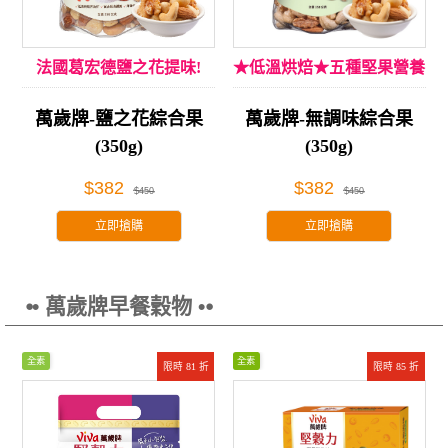
法國葛宏德鹽之花提味!
★低溫烘焙★五種堅果營養
萬歲牌-鹽之花綜合果
萬歲牌-無調味綜合果
(350g)
(350g)
$382
$382
$450
$450
立即搶購
立即搶購
⦁• 萬歲牌早餐穀物 •⦁
全素
全素
限時 81 折
限時 85 折