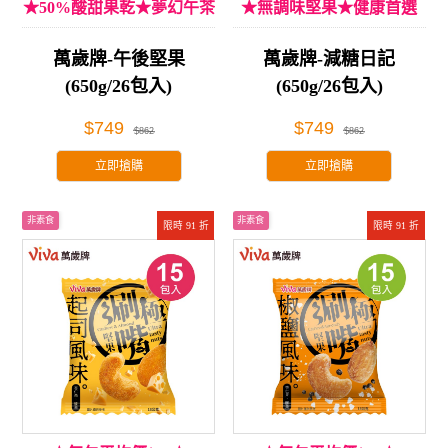
★50%酸甜果乾★夢幻午茶
★無調味堅果★健康首選
享受
萬歲牌-午後堅果
萬歲牌-減糖日記
(650g/26包入)
(650g/26包入)
$749
$749
$862
$862
立即搶購
立即搶購
非素食
非素食
限時 91 折
限時 91 折