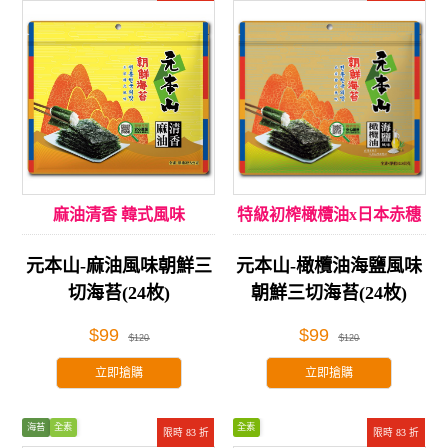
麻油清香 韓式風味
特級初榨橄欖油x日本赤穗
海鹽
元本山-麻油風味朝鮮三
元本山-橄欖油海鹽風味​
切海苔(24枚)
朝鮮三切海苔(24枚)
$99
$99
$120
$120
立即搶購
立即搶購
海苔
全素
全素
限時 83 折
限時 83 折