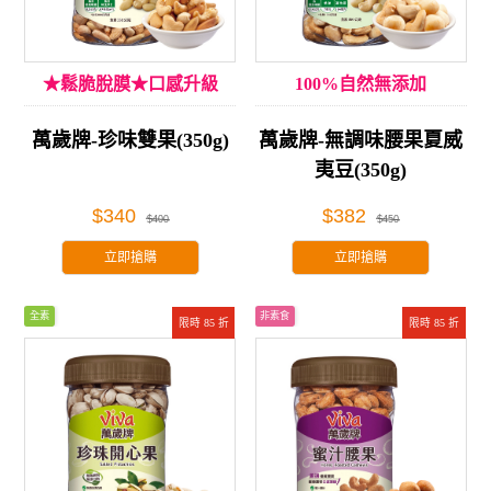
★鬆脆脫膜★口感升級
100%自然無添加
萬歲牌-珍味雙果(350g)
萬歲牌-無調味腰果夏威
夷豆(350g)
$340
$382
$400
$450
立即搶購
立即搶購
全素
非素食
限時 85 折
限時 85 折