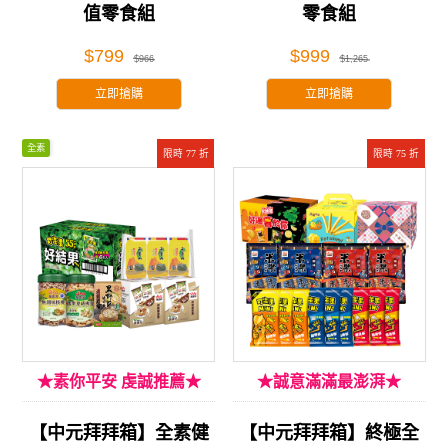
值零食組
零食組
$799
$999
$966
$1,265
立即搶購
立即搶購
全素
限時 77 折
限時 75 折
★素你平安 虔誠推薦★
★誠意滿滿最澎湃★
【中元拜拜箱】全素健
【中元拜拜箱】終極全