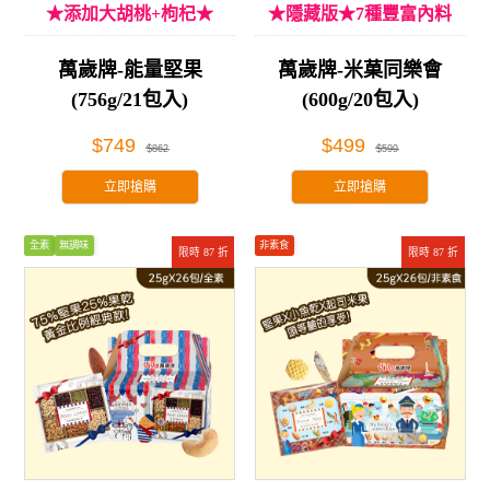
★添加大胡桃+枸杞★
★隱藏版★7種豐富內料
萬歲牌-能量堅果
萬歲牌-米菓同樂會
(756g/21包入)
(600g/20包入)
$749
$499
$862
$599
立即搶購
立即搶購
全素
無調味
非素食
限時 87 折
限時 87 折