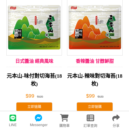
日式醬油 經典風味
香辣醬油 甘醇鮮甜
元本山-味付對切海苔(18
元本山-辣味對切海苔(18
枚)
枚)
$99
$99
$120
$120
立即搶購
立即搶購
全素
全素
限時 83 折
限時 83 折
LINE
Messenger
購物車
訂單查詢
分享