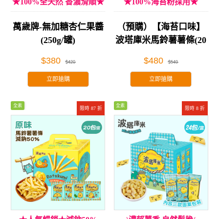
★100%全天然 香濃滑順★
★100%海苔粉採用★
萬歲牌-無加糖杏仁果醬
（預購）【海苔口味】
(250g/罐)
波塔庫米馬鈴薯薯條(20
包/盒)
$380
$480
$420
$549
立即搶購
立即搶購
全素
全素
限時 87 折
限時 8 折