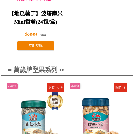
【地瓜薯丁】波塔庫米
Mini番薯(24包/盒)
$399
$499
立即搶購
⦁• 萬歲牌堅果系列 •⦁
非素食
非素食
限時 85 折
限時 折