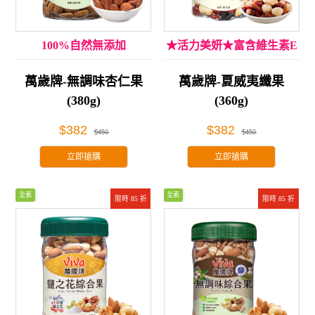
100%自然無添加
★活力美妍★富含維生素E
萬歲牌-無調味杏仁果
萬歲牌-夏威夷纖果
(380g)
(360g)
$382
$382
$450
$450
立即搶購
立即搶購
全素
全素
限時 85 折
限時 85 折