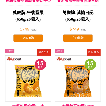
★50%酸甜果乾★夢幻午茶
★無調味堅果★健康首選
享受
萬歲牌-午後堅果
萬歲牌-減糖日記
(650g/26包入)
(650g/26包入)
$749
$749
$862
$862
立即搶購
立即搶購
非素食
非素食
限時 91 折
限時 91 折