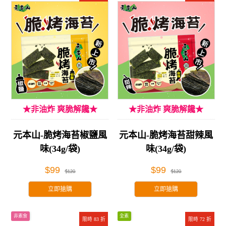
★非油炸 爽脆解饞★
★非油炸 爽脆解饞★
元本山-脆烤海苔椒鹽風
元本山-脆烤海苔甜辣風
味(34g/袋)
味(34g/袋)
$99
$99
$120
$120
立即搶購
立即搶購
非素食
全素
限時 83 折
限時 72 折