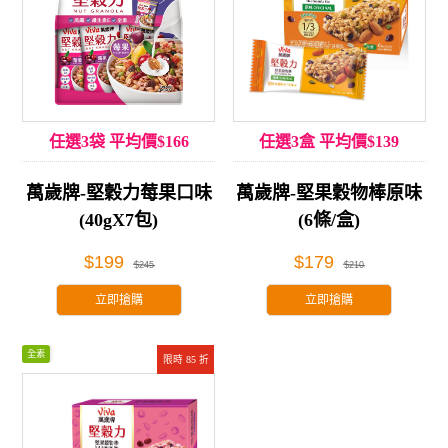
任選3袋 平均價$166
任選3盒 平均價$139
萬歲牌-堅穀力莓果口味
萬歲牌-堅果穀物棒原味
(40gX7包)
(6條/盒)
$199
$179
$245
$210
立即搶購
立即搶購
全素
限時 85 折