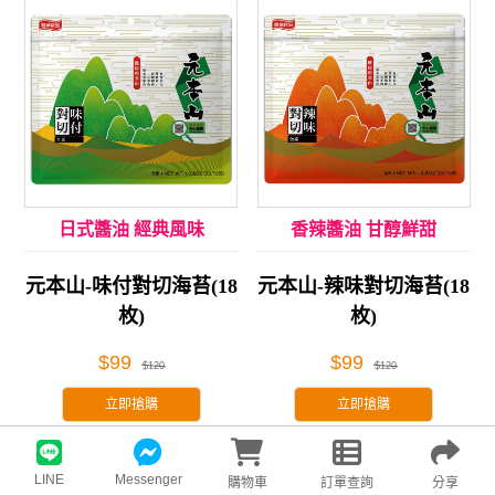
日式醬油 經典風味
香辣醬油 甘醇鮮甜
元本山-味付對切海苔(18
元本山-辣味對切海苔(18
枚)
枚)
$99
$99
$120
$120
立即搶購
立即搶購
全素
全素
限時 83 折
限時 83 折
LINE
Messenger
購物車
訂單查詢
分享