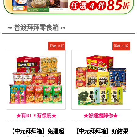
⦁• 普渡拜拜零食箱 •⦁
限時 83 折
限時 79 折
★有BUY有保庇★
★好運攏歸你★
【中元拜拜箱】免運超
【中元拜拜箱】好結果