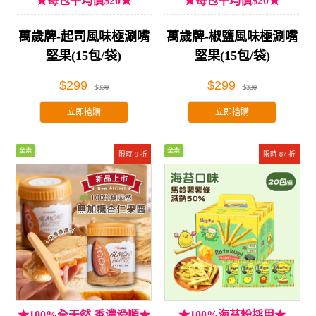
★每包平均價$20★
★每包平均價$20★
萬歲牌-起司風味極涮嘴
萬歲牌-椒鹽風味極涮嘴
堅果(15包/袋)
堅果(15包/袋)
$299
$299
$330
$330
立即搶購
立即搶購
全素
全素
限時 9 折
限時 87 折
★100%全天然 香濃滑順★
★100%海苔粉採用★