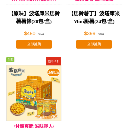
【原味】波塔庫米馬鈴
【馬鈴薯丁】波塔庫米
薯薯條(20包/盒)
Mini脆薯(24包/盒)
$480
$399
$549
$499
立即搶購
立即搶購
全素
限時 8 折
\甘甜爽脆 滋味迷人/