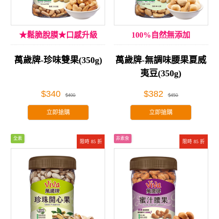
★鬆脆脫膜★口感升級
100%自然無添加
萬歲牌-珍味雙果(350g)
萬歲牌-無調味腰果夏威
夷豆(350g)
$340
$382
$400
$450
立即搶購
立即搶購
全素
非素食
限時 85 折
限時 85 折