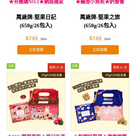
★夯團購NO.1★網路獨家
★鹹香小魚乾★鈣營養
萬歲牌-堅果日記
萬歲牌-堅果之旅
(650g/26包入)
(650g/26包入)
$749
$749
$862
$862
立即搶購
立即搶購
全素
全素
限時 87 折
限時 87 折