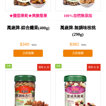
★酸甜果乾★爽脆堅果
100%自然無添加
萬歲牌-綜合纖果(400g)
萬歲牌-無調味核桃
(290g)
$340
$382
$400
$450
立即搶購
立即搶購
全素
全素
限時 85 折
限時 85 折