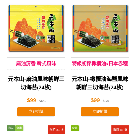
麻油清香 韓式風味
特級初榨橄欖油x日本赤穗
海鹽
元本山-麻油風味朝鮮三
元本山-橄欖油海鹽風味​
切海苔(24枚)
朝鮮三切海苔(24枚)
$99
$99
$120
$120
立即搶購
立即搶購
海苔
全素
全素
限時 83 折
限時 83 折