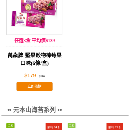
任選3盒 平均價$139
萬歲牌-堅果穀物棒莓果
口味(6條/盒)
$179
$210
立即搶購
⦁• 元本山海苔系列 •⦁
全素
全素
限時 74 折
限時 83 折