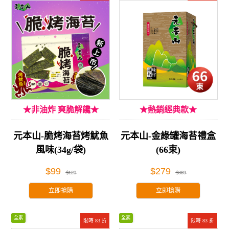
★非油炸 爽脆解饞★
★熱銷經典款★
元本山-脆烤海苔烤魷魚
元本山-金綠罐海苔禮盒
風味(34g/袋)
(66束)
$99
$279
$120
$389
立即搶購
立即搶購
全素
全素
限時 83 折
限時 83 折