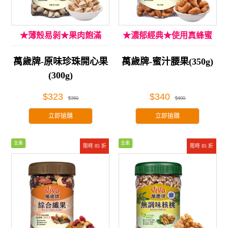
★薄殼易剝★果肉飽滿
★濃郁經典★使用真蜂蜜
萬歲牌-原味珍珠開心果
萬歲牌-蜜汁腰果(350g)
(300g)
$323
$340
$380
$400
立即搶購
立即搶購
全素
全素
限時 85 折
限時 85 折