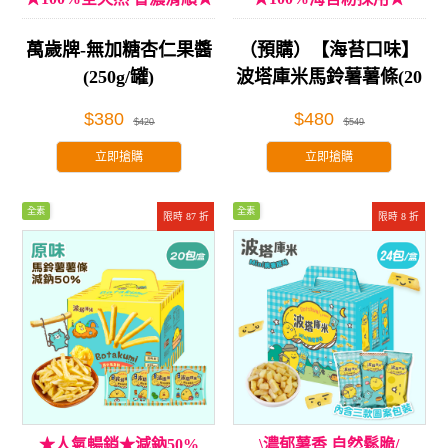
萬歲牌-無加糖杏仁果醬
（預購）【海苔口味】
(250g/罐)
波塔庫米馬鈴薯薯條(20
包/盒)
$380
$480
$420
$549
立即搶購
立即搶購
全素
全素
限時 87 折
限時 8 折
★人氣暢銷★減鈉50%
\濃郁薯香 自然鬆脆/