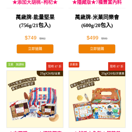
★添加大胡桃+枸杞★
★隱藏版★7種豐富內料
萬歲牌-能量堅果
萬歲牌-米菓同樂會
(756g/21包入)
(600g/20包入)
$749
$499
$862
$599
立即搶購
立即搶購
全素
無調味
非素食
限時 87 折
限時 87 折