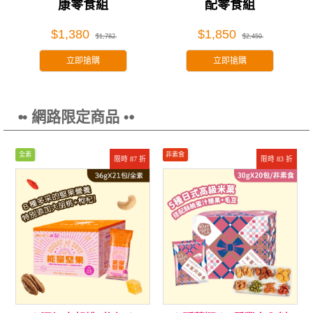
康零食組
配零食組
$1,380
$1,850
$1,782
$2,459
立即搶購
立即搶購
⦁• 網路限定商品 •⦁
全素
非素食
限時 87 折
限時 83 折