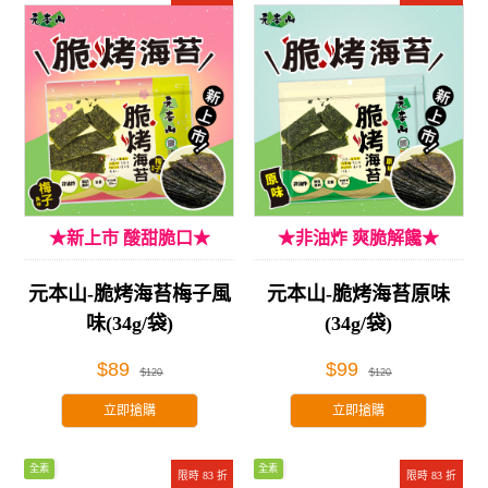
★新上市 酸甜脆口★
★非油炸 爽脆解饞★
元本山-脆烤海苔梅子風
元本山-脆烤海苔原味
味(34g/袋)
(34g/袋)
$89
$99
$120
$120
立即搶購
立即搶購
全素
全素
限時 83 折
限時 83 折