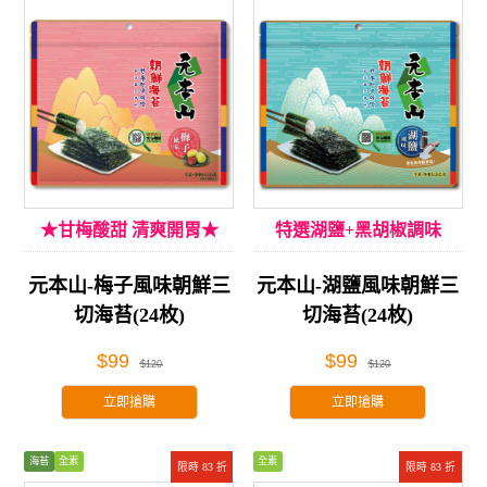
★甘梅酸甜 清爽開胃★
特選湖鹽+黑胡椒調味
元本山-梅子風味朝鮮三
元本山-湖鹽風味朝鮮三
切海苔(24枚)
切海苔(24枚)
$99
$99
$120
$120
立即搶購
立即搶購
海苔
全素
全素
限時 83 折
限時 83 折