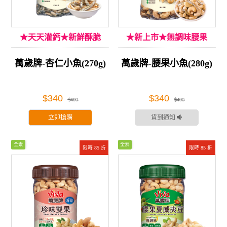
★天天灌鈣★新鮮酥脆
★新上市★無調味腰果
萬歲牌-杏仁小魚(270g)
萬歲牌-腰果小魚(280g)
$340
$340
$400
$400
立即搶購
貨到通知
全素
全素
限時 85 折
限時 85 折