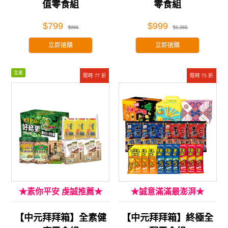
值零食組
零食組
$799
$999
$966
$1,265
立即搶購
立即搶購
全素
限時 77 折
限時 75 折
★素你平安 虔誠推薦★
★誠意滿滿最澎湃★
【中元拜拜箱】全素健
【中元拜拜箱】終極全