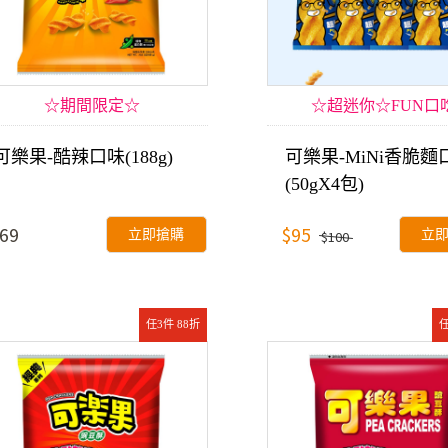
☆期間限定☆
☆超迷你☆FUN口
可樂果-酷辣口味(188g)
可樂果-MiNi香脆麵
(50gX4包)
69
$95
立即搶購
立
$100
任3件 88折
任