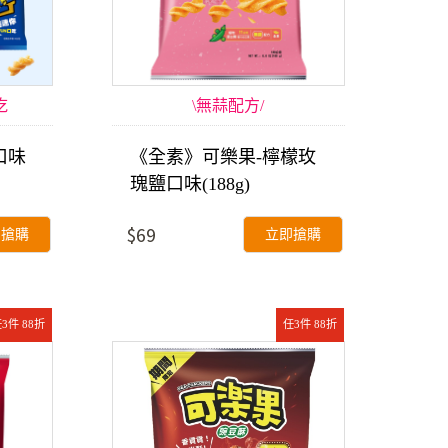
吃
\無蒜配方/
口味
《全素》可樂果-檸檬玫
瑰鹽口味(188g)
$69
即搶購
立即搶購
3件 88折
任3件 88折