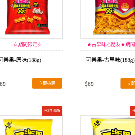
☆期間限定☆
★古早味老朋友★期間
可樂果-原味(188g)
可樂果-古早味(188g)
69
$69
立即搶購
立
任3件 88折
任