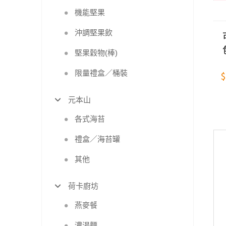
機能堅果
沖調堅果飲
堅果穀物(棒)
限量禮盒／桶裝
$
元本山
各式海苔
禮盒／海苔罐
其他
荷卡廚坊
燕麥餐
濃湯麵