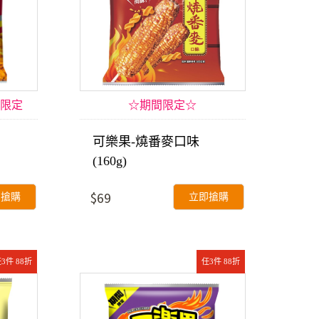
限定
☆期間限定☆
可樂果-燒番麥口味
(160g)
$69
即搶購
立即搶購
3件 88折
任3件 88折