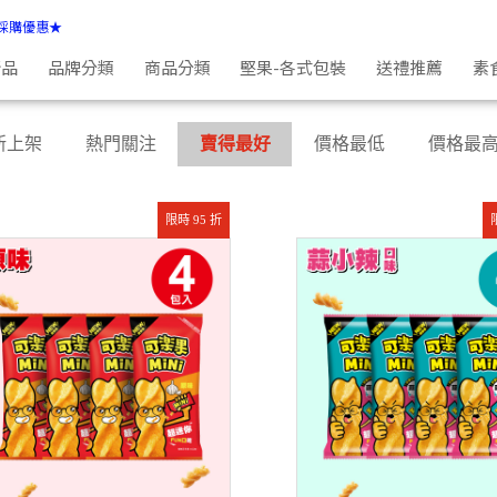
採購優惠★
新品
品牌分類
商品分類
堅果-各式包裝
送禮推薦
素
新上架
熱門關注
賣得最好
價格最低
價格最
限時 95 折