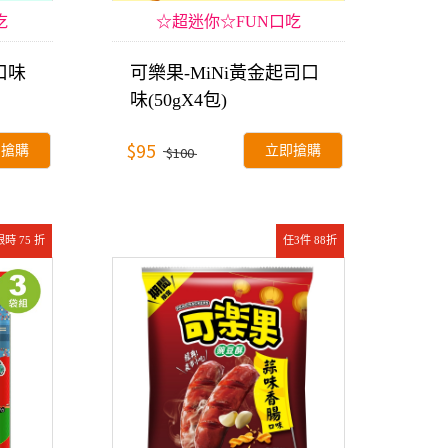
吃
☆超迷你☆FUN口吃
口味
可樂果-MiNi黃金起司口
味(50gX4包)
$95
即搶購
立即搶購
$100
限時 75 折
任3件 88折