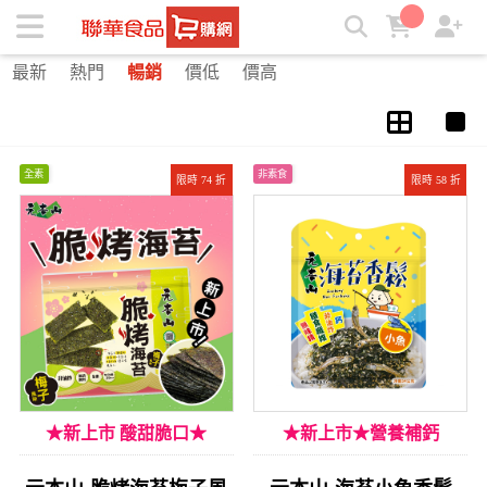
夾鏈袋 | ★聯華食品e購網★
最新
熱門
暢銷
價低
價高
全素
非素食
限時 74 折
限時 58 折
★新上市 酸甜脆口★
★新上市★營養補鈣