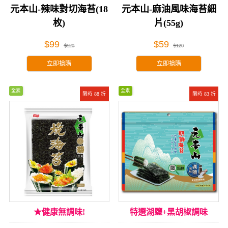
入菜！
元本山-辣味對切海苔(18
元本山-麻油風味海苔細
枚)
片(55g)
$99
$59
$120
$120
立即搶購
立即搶購
全素
全素
限時 88 折
限時 83 折
★健康無調味!
特選湖鹽+黑胡椒調味