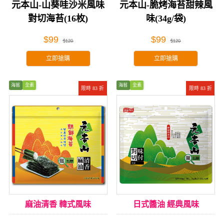
元本山-山葵哇沙米風味
元本山-脆烤海苔甜辣風
對切海苔(16枚)
味(34g/袋)
$99
$99
$120
$120
立即搶購
立即搶購
海苔
全素
海苔
全素
限時 83 折
限時 83 折
麻油清香 韓式風味
日式醬油 經典風味