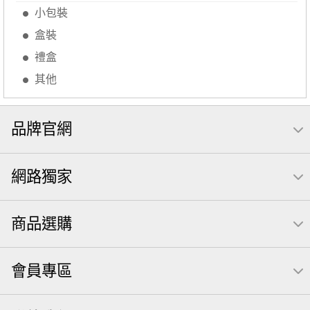
卡廸那 95℃鮮脆三色丁
三角
芋頭
紅棗
小包裝
【萬歲牌】每日堅果系列
萬歲牌 南瓜籽
三角飯糰
盒裝
萬歲牌 米果
芥末 可樂果
禮盒
禮盒
VA 萬歲牌 總匯點心包(42gx20包)
總匯點心包
其他
減糖日記
全聯 南瓜子
素食
小魚干
無調味綜合堅果
杏仁
全聯 海苔
小魚乾
Diy飯糰
品牌官網
無糖 堅果飲
萬歲牌小魚
滿天星
全聯 海苔細
蔓越梅
元氣什穀堅果飲
烘焙
網路獨家
萬歲牌 堅果小包裝活力堅果
香菜
梅子
綜合堅果
榛果
黑豆
開心果 萬歲牌
無調味綜合果
無加糖
商品選購
魚
萬歲牌 蔓越莓
蜜汁腰果
寶咖咖 15g
會員專區
飯卷專用海苔
萬歲牌-堅穀力
隨手包
總匯點心
脆片
綜合
中秋禮盒
味付