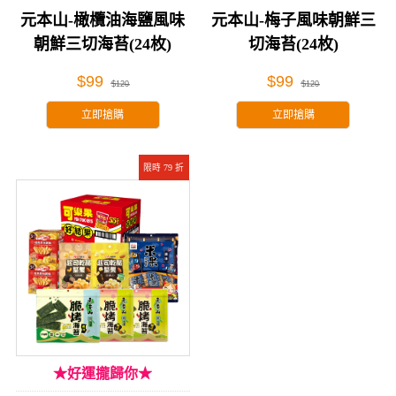
海鹽
元本山-橄欖油海鹽風味​
元本山-梅子風味朝鮮三
朝鮮三切海苔(24枚)
切海苔(24枚)
$99
$99
$120
$120
立即搶購
立即搶購
限時 79 折
★好運攏歸你★