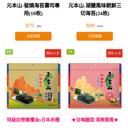
元本山-菊燒海苔壽司專
元本山-湖鹽風味朝鮮三
用(10枚)
切海苔(24枚)
$75
$99
$85
$120
立即搶購
立即搶購
全素
全素
限時 83 折
限時 83 折
特級初榨橄欖油x日本赤穗
★甘梅酸甜 清爽開胃★