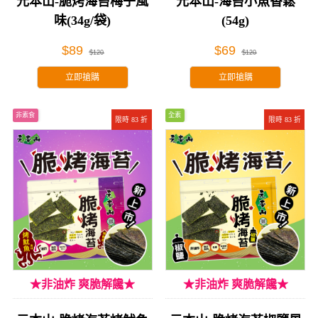
元本山-脆烤海苔梅子風
元本山-海苔小魚香鬆
味(34g/袋)
(54g)
$89
$69
$120
$120
立即搶購
立即搶購
非素食
全素
限時 83 折
限時 83 折
★非油炸 爽脆解饞★
★非油炸 爽脆解饞★