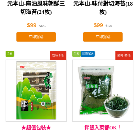
元本山-麻油風味朝鮮三
元本山-味付對切海苔(18
切海苔(24枚)
枚)
$99
$99
$120
$120
立即搶購
立即搶購
全素
全素
國際配送
限時 8 折
限時 85 折
★超值包裝★
拌飯入菜都OK！