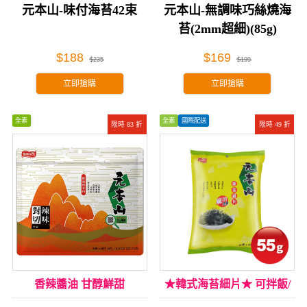
元本山-味付海苔42束
元本山-無調味巧絲燒海
苔(2mm超細)(85g)
$188
$169
$235
$199
立即搶購
立即搶購
全素
全素
國際配送
限時 83 折
限時 49 折
香辣醬油 甘醇鮮甜
★韓式海苔細片★ 可拌飯/