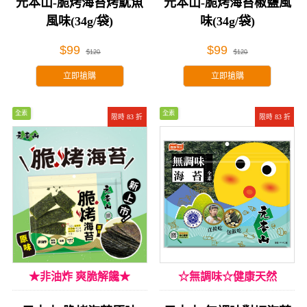
元本山-脆烤海苔烤魷魚
元本山-脆烤海苔椒鹽風
風味(34g/袋)
味(34g/袋)
$99
$99
$120
$120
立即搶購
立即搶購
全素
全素
限時 83 折
限時 83 折
★非油炸 爽脆解饞★
☆無調味☆健康天然