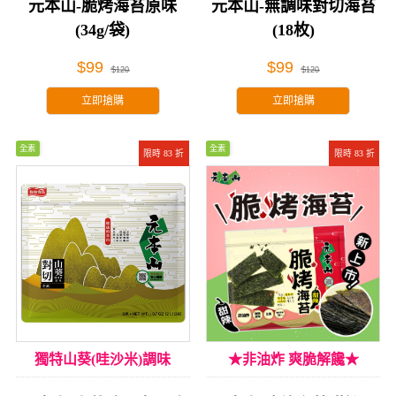
元本山-脆烤海苔原味
元本山-無調味對切海苔
(34g/袋)
(18枚)
$99
$99
$120
$120
立即搶購
立即搶購
全素
全素
限時 83 折
限時 83 折
獨特山葵(哇沙米)調味
★非油炸 爽脆解饞★