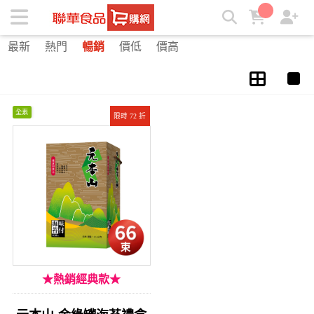
禮盒 | ★聯華食品e購網★
最新
熱門
暢銷
價低
價高
全素
限時 72 折
★熱銷經典款★