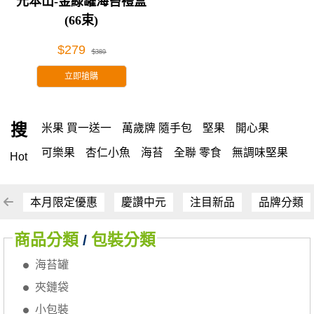
元本山-金綠罐海苔禮盒
(66束)
$279
$389
立即搶購
搜
米果 買一送一
萬歲牌 隨手包
堅果
開心果
可樂果
杏仁小魚
海苔
全聯 零食
無調味堅果
Hot
無調味
全聯 禮盒
堅穀力
綜合纖果
腰果
米果
全聯 素食
萬歲開心果
核桃
桶裝堅果
椒鹽
本月限定優惠
慶讚中元
注目新品
品牌分類
全聯 拜拜
洋芋片
元本山
萬歲牌
甘栗
小魚
商品分類
包裝分類
/
薯條
飲
三角壽司海苔
買1送1
高蛋白
可樂
海苔罐
南瓜子
起司
每日
icash
義大利麵
荷卡
夾鏈袋
卡廸那 95℃鮮脆三色丁
三角
芋頭
紅棗
小包裝