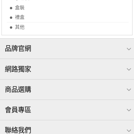
【萬歲牌】每日堅果系列
萬歲牌 南瓜籽
三角飯糰
盒裝
萬歲牌 米果
芥末 可樂果
禮盒
禮盒
VA 萬歲牌 總匯點心包(42gx20包)
總匯點心包
其他
減糖日記
全聯 南瓜子
素食
小魚干
無調味綜合堅果
杏仁
小魚乾
全聯 海苔
Diy飯糰
品牌官網
無糖 堅果飲
萬歲牌小魚
滿天星
全聯 海苔細
蔓越梅
元氣什穀堅果飲
烘焙
網路獨家
萬歲牌 堅果小包裝活力堅果
香菜
梅子
綜合堅果
榛果
黑豆
開心果 萬歲牌
無調味綜合果
無加糖
商品選購
魚
萬歲牌 蔓越莓
蜜汁腰果
寶咖咖 15g
會員專區
萬歲牌-堅穀力
飯卷專用海苔
隨手包
總匯點心
脆片
綜合
中秋禮盒
味付
聯絡我們
萬歲牌 堅果隨身包22入
無添加
Costco 萬歲牌堅果