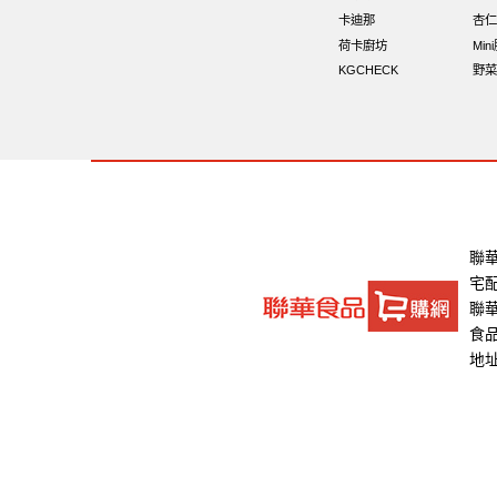
卡迪那
杏仁
荷卡廚坊
Min
KGCHECK
野菜
聯
宅
聯華
食品
地