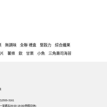
果
無調味
全聯 禮盒
堅穀力
綜合纖果
片
薯條
飲
甘栗
小魚
三角壽司海苔
三角
萬歲牌 南瓜籽
芋頭
紅棗
果
禮盒
VA 萬歲牌 總匯點心包(42gx20包)
聯 海苔
無糖 堅果飲
Diy飯糰
萬歲牌小魚
子
綜合堅果
榛果
黑豆
開心果 萬歲牌
網
隨手包
總匯點心
綜合
中秋禮盒
脆片
味付
2555-3161
寶寶 海苔
波浪脆
燕麥
週五09:00-18:00(例假日休)