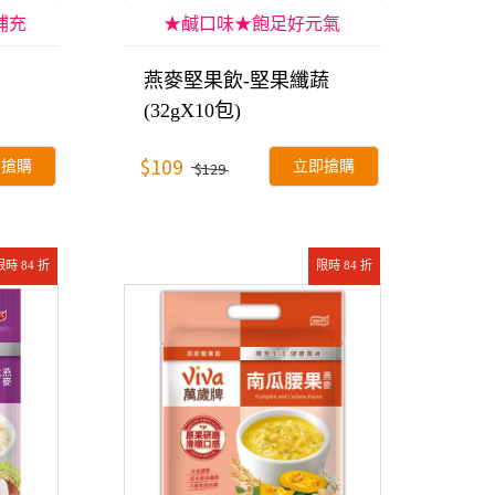
補充
★鹹口味★飽足好元氣
燕麥堅果飲-堅果纖蔬
(32gX10包)
$109
即搶購
立即搶購
$129
限時 84 折
限時 84 折