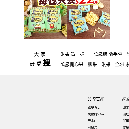
大家
米果 買一送一
萬歲牌 隨手包
搜
最愛
萬歲開心果
腰果
米果
全聯 
買1送1
高蛋白
可樂
南瓜子
【萬歲牌】每日堅果系列
小魚
總匯點心包
減糖日記
全聯 南
品牌官網
網
滿天星
全聯 海苔細
蔓越梅
聯華食品
堅果
無調味綜合果
卡廸那95℃薯條原
萬歲牌VIVA
波塔
元本山
米菓
萬歲牌 堅果隨身包22入
無添加
可樂果
能量