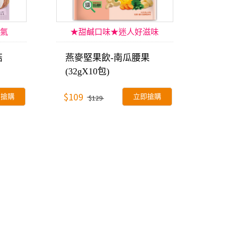
氣
★甜鹹口味★迷人好滋味
菇
燕麥堅果飲-南瓜腰果
(32gX10包)
$109
即搶購
立即搶購
$129