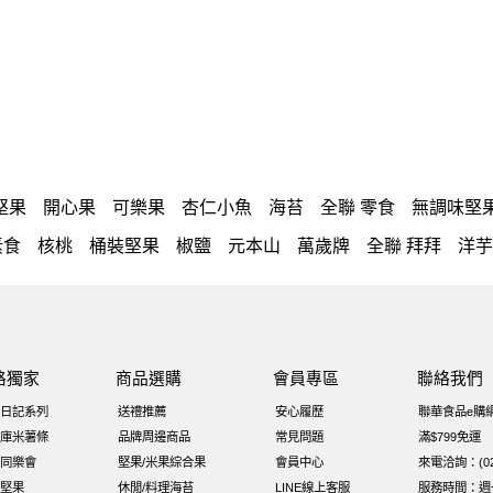
堅果
開心果
可樂果
杏仁小魚
海苔
全聯 零食
無調味堅
素食
核桃
桶裝堅果
椒鹽
元本山
萬歲牌
全聯 拜拜
洋芋
每日
icash
起司
義大利麵
荷卡
卡廸那 95℃鮮脆三色丁
干
無調味綜合堅果
杏仁
三角飯糰
萬歲牌 米果
芥末 可樂
瓜子
素食
魚
無加糖
萬歲牌 蔓越莓
蜜汁腰果
小魚乾
全
路獨家
商品選購
會員專區
聯絡我們
元氣什穀堅果飲
烘焙
香菜
萬歲牌 堅果小包裝活力堅果
梅
日記系列
送禮推薦
安心履歷
聯華食品e購
味18克*5包
60g
寶咖咖 15g
萬歲牌-堅穀力
飯卷專用海苔
庫米薯條
品牌周邊商品
常見問題
滿$799免運
同樂會
堅果/米果綜合果
會員中心
來電洽詢：(02)
Costco 萬歲牌堅果
飯糰
芝麻
穀物棒
拜拜箱
全聯 核桃
堅果
休閒/料理海苔
LINE線上客服
服務時間：週一至