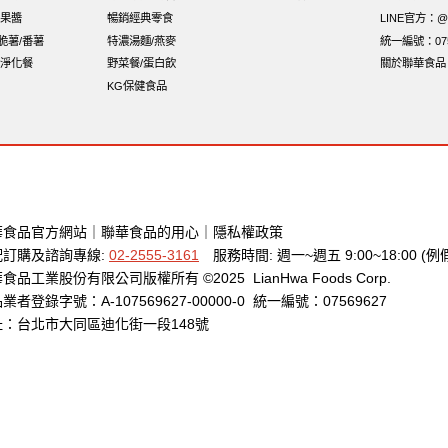
果醬
暢銷經典零食
LINE官方：@x
i脆薯/番薯
特濃湯麵/燕麥
統一編號：075
淨化餐
野菜餐/蛋白飲
關於聯華食品
KG保健食品
華食品官方網站
｜
聯華食品的用心
｜
隱私權政策
配訂購及諮詢專線:
02-2555-3161
服務時間: 週一~週五 9:00~18:00 (例
食品工業股份有限公司版權所有 ©2025 LianHwa Foods Corp.
業者登錄字號：A-107569627-00000-0 統一編號：07569627
址：台北市大同區迪化街一段148號