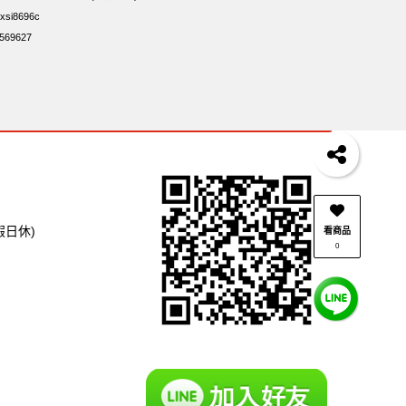
si8696c
69627
假日休)
看商品
0