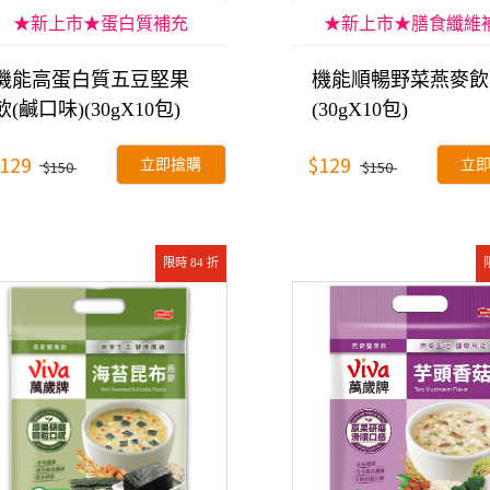
★新上市★蛋白質補充
★新上市★膳食纖維
機能高蛋白質五豆堅果
機能順暢野菜燕麥飲
飲(鹹口味)(30gX10包)
(30gX10包)
129
$129
立即搶購
立
$150
$150
限時 84 折