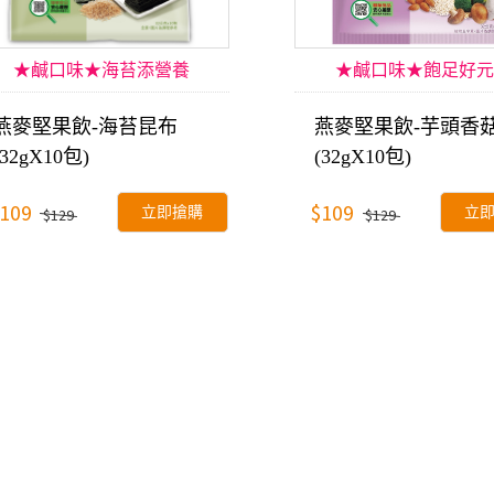
★鹹口味★海苔添營養
★鹹口味★飽足好元
燕麥堅果飲-海苔昆布
燕麥堅果飲-芋頭香
(32gX10包)
(32gX10包)
109
$109
立即搶購
立
$129
$129