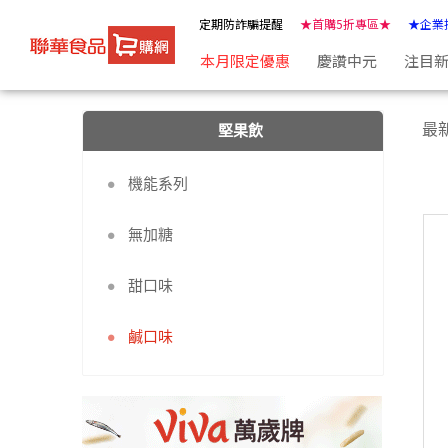
鹹口味 | ★聯華食品e購網★
定期防詐騙提醒
★首購5折專區★
★企業
本月限定優惠
慶讚中元
注目
最
堅果飲
機能系列
無加糖
甜口味
鹹口味