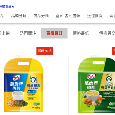
採購優惠★
新品
品牌分類
商品分類
堅果-各式包裝
送禮推薦
素
新上架
熱門關注
賣得最好
價格最低
價格最
限時 86 折