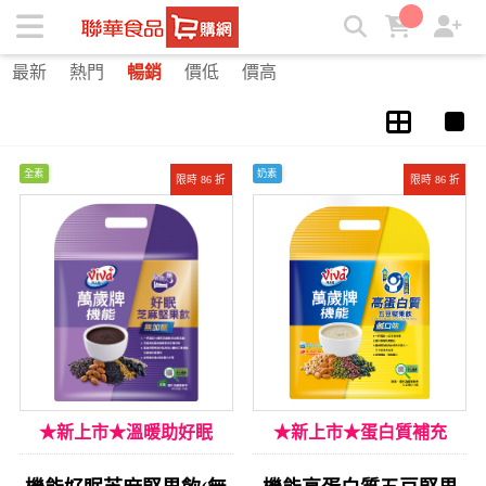
機能系列 | ★聯華食品e購網★
最新
熱門
暢銷
價低
價高
全素
奶素
限時 86 折
限時 86 折
★新上市★溫暖助好眠
★新上市★蛋白質補充