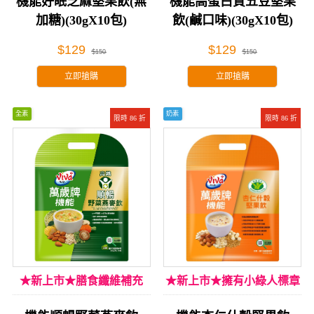
機能好眠芝麻堅果飲(無
機能高蛋白質五豆堅果
加糖)(30gX10包)
飲(鹹口味)(30gX10包)
$129
$129
$150
$150
立即搶購
立即搶購
全素
奶素
限時 86 折
限時 86 折
★新上市★膳食纖維補充
★新上市★擁有小綠人標章