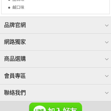
【萬歲牌】每日堅果系列
萬歲牌 南瓜籽
鹹口味
芥末 可樂果
禮盒
VA 萬歲牌 總匯點心包(42gx20包)
總匯點心包
品牌官網
減糖日記
素食
全聯 南瓜子
小魚干
無調味綜合堅果
杏仁
三角飯糰
萬歲牌 米果
網路獨家
全聯 海苔
小魚乾
無糖 堅果飲
Diy飯糰
萬歲牌小魚
滿天星
全聯 海苔細
蔓越梅
商品選購
元氣什穀堅果飲
烘焙
萬歲牌 堅果小包裝活力堅果
香菜
梅子
綜合堅果
黑豆
榛果
開心果 萬歲牌
會員專區
無調味綜合果
魚
無加糖
萬歲牌 蔓越莓
蜜汁腰果
飯卷專用海苔
萬歲牌-堅穀力
隨手包
聯絡我們
總匯點心
中秋禮盒
脆片
綜合
味付
無添加
萬歲牌 堅果隨身包22入
Costco 萬歲牌堅果
飯糰