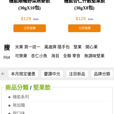
機能順暢野菜燕麥飲
機能杏仁什穀堅果飲
(30gX10包)
(30gX8包)
$129
$129
$150
$150
立即搶購
立即搶購
搜
米果 買一送一
萬歲牌 隨手包
堅果
開心果
可樂果
杏仁小魚
海苔
全聯 零食
無調味堅果
Hot
無調味
全聯 禮盒
堅穀力
綜合纖果
全聯 素食
萬歲開心果
米果
腰果
核桃
桶裝堅果
椒鹽
本月限定優惠
慶讚中元
注目新品
品牌分類
全聯 拜拜
洋芋片
元本山
萬歲牌
甘栗
小魚
商品分類
堅果飲
/
薯條
飲
買1送1
高蛋白
可樂
三角壽司海苔
機能系列
南瓜子
icash
起司
每日
義大利麵
荷卡
無加糖
卡廸那 95℃鮮脆三色丁
三角
芋頭
紅棗
甜口味