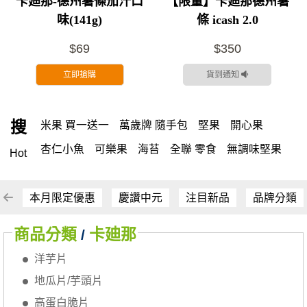
卡廸那-德州薯條茄汁口
【限量】卡廸那德州薯
味(141g)
條 icash 2.0
$69
$350
立即搶購
貨到通知
搜
米果 買一送一
萬歲牌 隨手包
堅果
開心果
杏仁小魚
可樂果
海苔
全聯 零食
無調味堅果
Hot
無調味
全聯 禮盒
全聯 素食
堅穀力
綜合纖果
米果
洋芋片
甘栗
椒鹽
腰果
栗
萬歲牌
薯條
本月限定優惠
慶讚中元
注目新品
品牌分類
全聯 拜拜
飲
桶裝堅果
元本山
可樂
商品分類
卡廸那
/
三角壽司海苔
買1送1
核桃
南瓜子
icash
洋芋片
高蛋白
起司
三角
荷卡
萬歲開心果
減糖日記
地瓜片/芋頭片
隨手包
無調味綜合果
【萬歲牌】每日堅果系列
高蛋白脆片