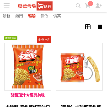
德州薯條 | ★聯華食品e購網★
最新
熱門
暢銷
價低
價高
植物五辛素
任3件 88折
酸甜茄汁★經典美味