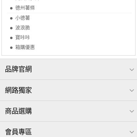
芋頭
禮盒
素食
杏仁
小魚干
芥末 可樂果
德州薯條
小魚
萬歲牌 米果
蜜汁腰果
可樂果 帆布袋
小德薯
無糖 堅果飲
果乾
梅子
三角飯糰
全聯 南瓜子
波浪脆
蔓越梅
綜合堅果
Diy飯糰
芝麻
脆烤
魚
寶咔咔
元氣什穀堅果飲
烘焙
萬歲牌 堅果小包裝活力堅果
箱購優惠
榛果
海苔 芥末味
萬歲牌 蔓越莓
無加糖
品牌官網
開心果 萬歲牌
全聯 堅果
萬歲牌小魚
全聯 海苔
滿天星
黑豆
小包裝
全聯 海苔細
全聯 核桃
網路獨家
堅果禮盒
三角飯
無添加
乳清
豌豆
脆片
穀物棒
總匯點心包
低溫烘焙
寶寶 海苔
商品選購
卡廸那 95℃鮮脆三色丁
花生
味付
萬歲牌-堅穀力
萬歲牌 堅果補給隨行包33公克44 包
波浪脆
會員專區
卡廸那95℃薯條原味18克*5包
香菜
夏威夷果