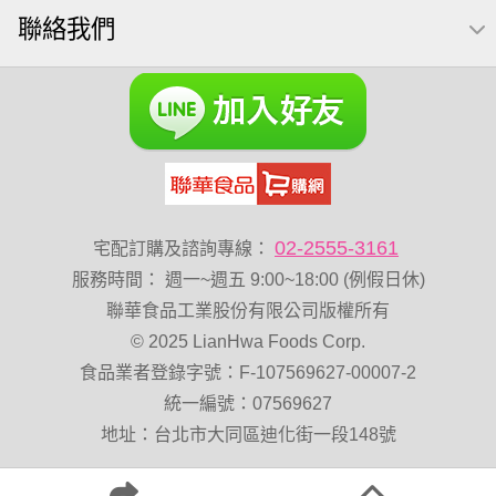
聯絡我們
萬歲牌 堅果隨身包22入
萬歲牌堅果飲
減糖日記
芥末 可樂果
可樂果 捲捲酥
粥
VA 萬歲牌 總匯點心包(42gx20包)
杏仁
榛果
開心果 萬歲牌
禮盒
三角飯糰
萬歲牌 米果
萬歲牌小魚
蔓越梅
三角
杏仁小魚乾
隨手包
梅子
全聯 海苔細
無調味綜合果
小魚乾
烘焙
02-2555-3161
宅配訂購及諮詢專線：
薯條
黑豆
蜜汁腰果
綜合堅果
三角壽司海苔
服務時間
：
週一~週五 9:00~18:00 (例假日休)
全素卡迪那 薯條
香菜
魚
寶咔咔
全聯 海苔
聯華食品工業股份有限公司版權所有
© 2025 LianHwa Foods Corp.
無加糖
萬歲牌 堅果小包裝活力堅果
Diy飯糰
食品業者登錄字號：F-107569627-00007-2
拜拜箱
脆片
波浪脆
統一編號：07569627
卡廸那95℃薯條原味18克*5包
60g
栗
山葵
地址：台北市大同區迪化街一段148號
全聯 核桃
味付
寶咖咖 15g
豌豆
飯卷專用海苔