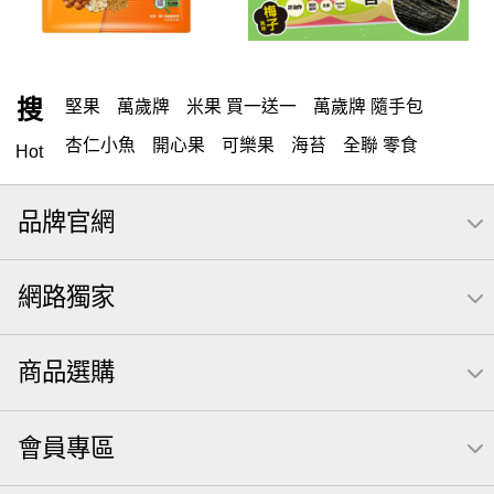
搜
堅果
萬歲牌
米果 買一送一
萬歲牌 隨手包
杏仁小魚
開心果
可樂果
海苔
全聯 零食
Hot
無調味
全聯 禮盒
堅穀力
綜合纖果
米果
品牌官網
元本山
全聯 素食
萬歲開心果
總匯點心包
椒鹽
桶裝堅果
甘栗
腰果
核桃
高蛋白
網路獨家
元氣什穀堅果飲
無調味堅果
可樂
買1送1
小魚
起司
每日
三角飯糰海苔
商品選購
【萬歲牌】每日堅果系列
全聯 拜拜
洋芋片
義大利麵
荷卡
萬歲牌 巴西豆
小魚干
Icash
會員專區
滿天星
卡廸那 95℃鮮脆三色丁
無調味綜合堅果
南瓜子
調味
紅棗
萬歲牌 南瓜籽
素食
芋頭