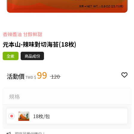
香辣醬油 甘醇鮮甜
元本山-辣味對切海苔(18枚)
全素
商品成份
99
活動價
120
TWD $
規格
18枚/包
現貨足量供應中！