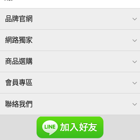
隨手包
無調味
全聯 禮盒
堅穀力
綜合纖果
品牌官網
薯條
腰果
全聯 素食
綜合果
洋芋片
高蛋白
椒鹽
栗
米果
甘栗
全聯 拜拜
萬歲牌
飲
網路獨家
桶裝
可樂
起司
南瓜子
綜合堅果
萬歲牌; 堅果
荷卡
芋頭
三角壽司海苔
核桃
三角
商品選購
【萬歲牌】每日堅果系列
小魚
無調味綜合堅果
三角飯糰
icash
元本山
無調味綜合果
芝麻
會員專區
禮盒
芥末 可樂果
全聯 南瓜子
豌豆
無糖 堅果飲
買1送1
杏仁
可樂果 帆布袋
萬歲牌 米果
聯絡我們
桶裝堅果
果乾
蜜汁腰果
夏威夷
全聯 堅果
元氣什穀堅果飲
萬歲牌小魚
萬歲開心果
脆烤
小包裝
紅棗
胡桃
開心果 萬歲牌
海苔 芥末味
全聯 堅果禮盒
萬歲牌 蔓越莓
全聯 海苔
榛果