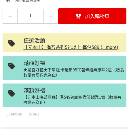
加入購物車
任選活動
【元本山】海苔系列5包以上 每包$89 (...more)
滿額好禮
★驚喜好禮★下單送 卡廸那95℃薯條經典原味2包（贈品
數量有限送完為止）
滿額好禮
【元本山海苔商品】滿$499加贈-微笑飯匙1個（數量有
限送完為止）
U31480001
065028