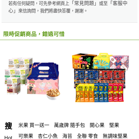
「常見問題」
「客服中
若有任何疑問，可先參考網頁上
或至
心」
來信詢問，我們將盡快答覆，謝謝。
限時促銷商品，錯過可惜
搜
米果 買一送一
萬歲牌 隨手包
開心果
堅果
可樂果
杏仁小魚
海苔
全聯 零食
無調味堅果
Hot