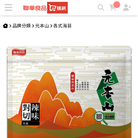
元本山-辣味對切海苔(18枚) | ★聯華食品e購網★
品牌分類
元本山
各式海苔