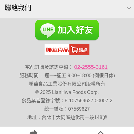
聯絡我們
萬歲牌 米果
桶裝堅果
果乾
全聯 堅果
元氣什穀堅果飲
萬歲牌小魚
萬歲開心果
脆烤
小包裝
紅棗
胡桃
開心果 萬歲牌
海苔 芥末味
全聯 堅果禮盒
萬歲牌 蔓越莓
全聯 海苔
榛果
萬歲牌 堅果小包裝活力堅果
無加糖
滿天星
小魚乾
Diy飯糰
烘焙
蜜汁腰果
夏威夷
02-2555-3161
宅配訂購及諮詢專線：
堅果禮盒
花生
萬歲牌-堅穀力
乳清
低溫烘焙
服務時間
：
週一~週五 9:00~18:00 (例假日休)
綜合
總匯點心
卡廸那 95℃鮮脆三色丁
聯華食品工業股份有限公司版權所有
© 2025 LianHwa Foods Corp.
飯卷專用海苔
盛香珍 堅果
食品業者登錄字號：F-107569627-00007-2
萬歲牌 堅果補給隨行包33公克44 包
60g
減糖日記
統一編號：07569627
脆片
卡廸那95℃薯條原味18克*5包
地址：台北市大同區迪化街一段148號
Costco 萬歲牌堅果
寶寶 海苔
三角飯
中秋禮盒