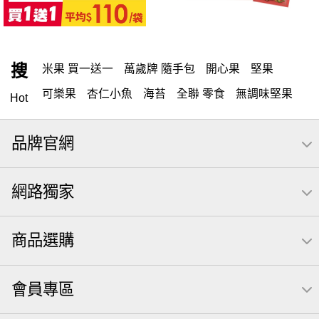
搜
米果 買一送一
萬歲牌 隨手包
開心果
堅果
可樂果
杏仁小魚
海苔
全聯 零食
無調味堅果
Hot
隨手包
無調味
全聯 禮盒
綜合纖果
堅穀力
品牌官網
薯條
腰果
全聯 素食
綜合果
洋芋片
高蛋白
栗
椒鹽
米果
甘栗
全聯 拜拜
萬歲牌
飲
網路獨家
桶裝
可樂
起司
南瓜子
萬歲牌; 堅果
荷卡
芋頭
三角壽司海苔
核桃
三角
綜合堅果
商品選購
無調味綜合堅果
三角飯糰
icash
元本山
無調味綜合果
【萬歲牌】每日堅果系列
小魚
會員專區
芝麻
禮盒
芥末 可樂果
全聯 南瓜子
豌豆
無糖 堅果飲
買1送1
杏仁
可樂果 帆布袋