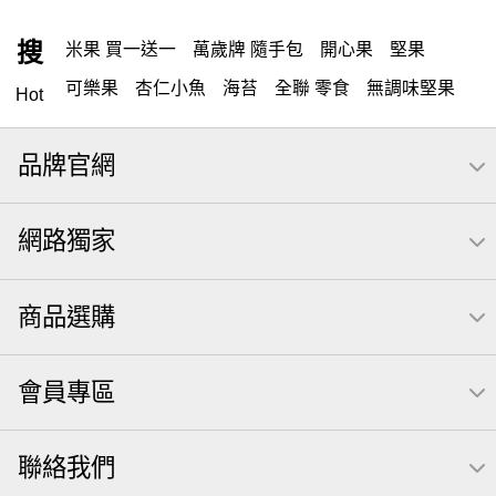
搜
米果 買一送一
萬歲牌 隨手包
開心果
堅果
可樂果
杏仁小魚
海苔
全聯 零食
無調味堅果
Hot
隨手包
無調味
全聯 禮盒
堅穀力
綜合纖果
品牌官網
薯條
腰果
全聯 素食
綜合果
洋芋片
高蛋白
椒鹽
栗
米果
甘栗
全聯 拜拜
萬歲牌
飲
網路獨家
桶裝
可樂
起司
南瓜子
綜合堅果
萬歲牌; 堅果
荷卡
芋頭
三角壽司海苔
核桃
三角
商品選購
【萬歲牌】每日堅果系列
小魚
無調味綜合堅果
三角飯糰
icash
元本山
無調味綜合果
芝麻
會員專區
禮盒
芥末 可樂果
全聯 南瓜子
豌豆
無糖 堅果飲
買1送1
杏仁
可樂果 帆布袋
萬歲牌 米果
聯絡我們
桶裝堅果
果乾
蜜汁腰果
夏威夷
全聯 堅果