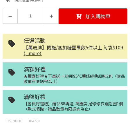
加入購物車
任選活動
【萬歲牌】機能/無加糖堅果飲5件以上 每袋$109
(...more)
滿額好禮
★驚喜好禮★下單送 卡廸那95℃薯條經典原味2包（贈品
數量有限送完為止）
滿額好禮
【會員好禮贈】滿$888再送-萬歲牌 足球球衣鑰匙圈1個
（款式隨機，贈品數量有限送完為止）
U50700003
064770