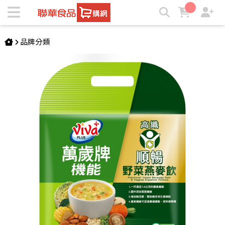
機能順暢野菜燕麥飲(30gX10包) | ★聯華食品e購網★
品牌分類