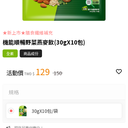
★新上市★膳食纖維補充
機能順暢野菜燕麥飲(30gX10包)
全素
商品成份
129
活動價
150
TWD $
規格
30gX10包/袋
現貨足量供應中！