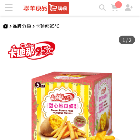
卡廸那95℃甜心地瓜條-原味(5包入) | ★聯華食品e購網★
品牌分類
卡廸那95℃
1
/
2