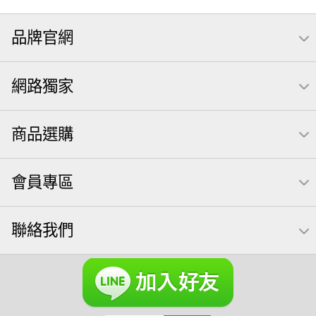
海苔
全聯 零食
無調味堅果
無調味
全聯 禮盒
品牌官網
堅穀力
綜合纖果
全聯 素食
萬歲開心果
腰果
米果
核桃
桶裝堅果
椒鹽
全聯 拜拜
洋芋片
網路獨家
元本山
萬歲牌
甘栗
小魚
薯條
飲
買1送1
高蛋白
可樂
三角壽司海苔
南瓜子
每日
icash
商品選購
起司
義大利麵
荷卡
卡廸那 95℃鮮脆三色丁
三角
芋頭
紅棗
【萬歲牌】每日堅果系列
會員專區
萬歲牌 南瓜籽
芥末 可樂果
禮盒
VA 萬歲牌 總匯點心包(42gx20包)
總匯點心包
聯絡我們
減糖日記
全聯 南瓜子
素食
小魚干
無調味綜合堅果
杏仁
三角飯糰
萬歲牌 米果
小魚乾
全聯 海苔
無糖 堅果飲
Diy飯糰
萬歲牌小魚
滿天星
全聯 海苔細
蔓越梅