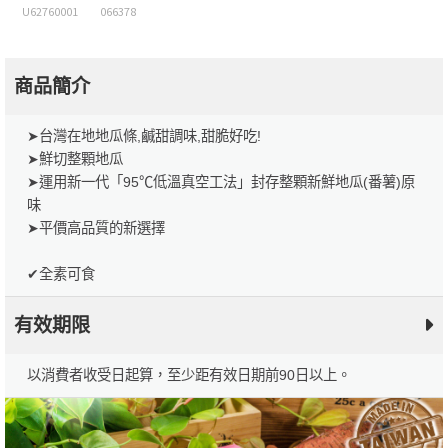
U62760001
066378
商品簡介
➤台灣在地地瓜條,鹹甜調味,甜脆好吃!
➤鮮切整顆地瓜
➤運用新一代「95℃低溫真空工法」封存整顆新鮮地瓜(番薯)原
味
➤平價高品質的新選擇
✔全素可食
有效期限
以消費者收受日起算，至少距有效日期前90日以上。