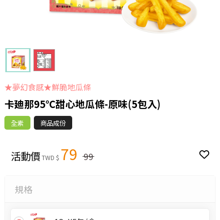
★夢幻食感★鮮脆地瓜條
卡廸那95℃甜心地瓜條-原味(5包入)
全素
商品成份
79
活動價
99
TWD $
規格