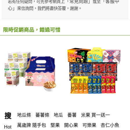
「常見問題」
「客服中
若有任何疑問，可先參考網頁上
或至
心」
來信詢問，我們將盡快答覆，謝謝。
限時促銷商品，錯過可惜
搜
地瓜條
蕃薯條
地瓜
番薯
米果 買一送一
萬歲牌 隨手包
堅果
開心果
可樂果
杏仁小魚
Hot