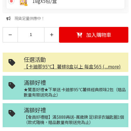
18gX5包/盒
現貨足量供應中！
加入購物車
任選活動
【卡廸那95℃】薯條8盒以上 每盒$65 (...more)
滿額好禮
★驚喜好禮★下單送 卡廸那95℃薯條經典原味2包（贈品
數量有限送完為止）
滿額好禮
【會員好禮贈】滿$888再送-萬歲牌 足球球衣鑰匙圈1個
（款式隨機，贈品數量有限送完為止）