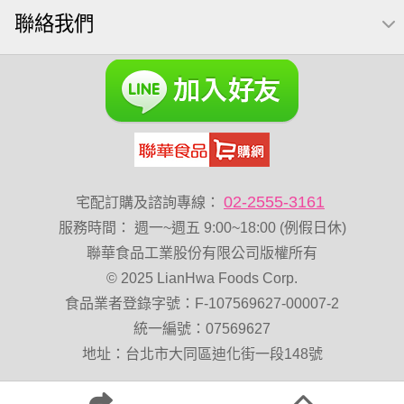
聯絡我們
可樂果 帆布袋
全聯 堅果
萬歲牌小魚
全聯 海苔
滿天星
黑豆
全聯 海苔細
小包裝
綜合堅果
蔓越梅
Diy飯糰
芝麻
脆烤
魚
元氣什穀堅果飲
烘焙
萬歲牌 堅果小包裝活力堅果
榛果
海苔 芥末味
萬歲牌 蔓越莓
無加糖
開心果 萬歲牌
香菜
波浪脆
卡廸那95℃薯條原味18克*5包
02-2555-3161
宅配訂購及諮詢專線：
夏威夷果
紅棗
能量
Costco 萬歲牌堅果
玉米
服務時間
：
週一~週五 9:00~18:00 (例假日休)
60g
好結果
飯卷專用海苔
中秋禮盒
總匯點心
聯華食品工業股份有限公司版權所有
© 2025 LianHwa Foods Corp.
寶咖咖 15g
全聯 核桃
堅果禮盒
三角飯
無添加
食品業者登錄字號：F-107569627-00007-2
乳清
豌豆
脆片
穀物棒
總匯點心包
統一編號：07569627
地址：台北市大同區迪化街一段148號