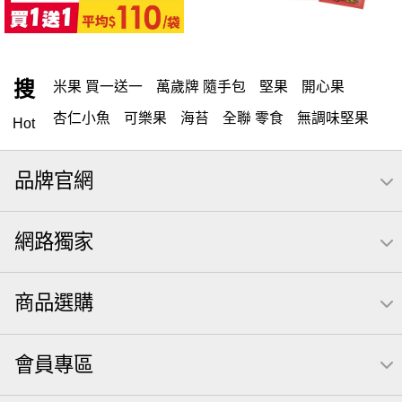
搜
米果 買一送一
萬歲牌 隨手包
堅果
開心果
杏仁小魚
可樂果
海苔
全聯 零食
無調味堅果
Hot
無調味
全聯 禮盒
堅穀力
全聯 素食
綜合纖果
品牌官網
米果
洋芋片
甘栗
椒鹽
腰果
栗
萬歲牌
薯條
飲
桶裝堅果
全聯 拜拜
可樂
三角壽司海苔
網路獨家
買1送1
元本山
icash
高蛋白
起司
核桃
南瓜子
萬歲開心果
三角
荷卡
商品選購
【萬歲牌】每日堅果系列
芋頭
減糖日記
隨手包
無調味綜合果
無糖 堅果飲
果乾
梅子
三角飯糰
會員專區
全聯 南瓜子
禮盒
素食
杏仁
小魚干
芥末 可樂果
小魚
萬歲牌 米果
蜜汁腰果