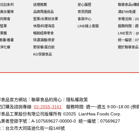
日記系列
送禮推薦
安心履歷
聯華食品e購
庫米薯條
品牌周邊商品
常見問題
滿$799免運
同樂會
堅果/米果綜合果
會員中心
來電洽詢：(02)
堅果
休閒/料理海苔
LINE線上客服
服務時間：週一至
果醬
暢銷經典零食
LINE官方：@x
i脆薯/番薯
特濃湯麵/燕麥
統一編號：075
淨化餐
野菜餐/蛋白飲
關於聯華食品
KG保健食品
華食品官方網站
｜
聯華食品的用心
｜
隱私權政策
配訂購及諮詢專線:
02-2555-3161
服務時間: 週一~週五 9:00~18:00 (例
食品工業股份有限公司版權所有 ©2025 LianHwa Foods Corp.
業者登錄字號：A-107569627-00000-0 統一編號：07569627
址：台北市大同區迪化街一段148號