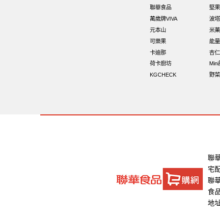
聯華食品
堅果
萬歲牌VIVA
波塔
元本山
米菓
可樂果
能量
卡迪那
杏仁
荷卡廚坊
Min
KGCHECK
野菜
聯
宅
聯華
食品
地