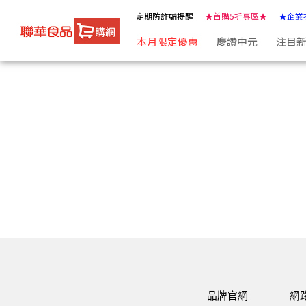
聯華食品e購網-Official Online Store | ★聯華食品e購網★
定期防詐騙提醒
★首購5折專區★
★企業
本月限定優惠
慶讚中元
注目
品牌官網
網