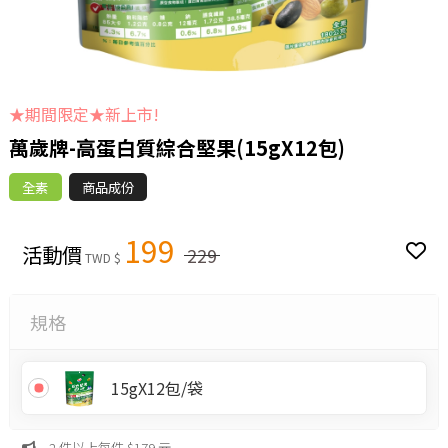
★期間限定★新上市!
萬歲牌-高蛋白質綜合堅果(15gX12包)
全素
商品成份
199
活動價
229
TWD $
規格
15gX12包/袋
2 件以上每件 $179 元