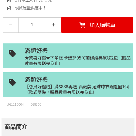
現貨足量供應中！
加入購物車
滿額好禮
★驚喜好禮★下單送 卡廸那95℃薯條經典原味2包（贈品
數量有限送完為止）
滿額好禮
【會員好禮贈】滿$888再送-萬歲牌 足球球衣鑰匙圈1個
（款式隨機，贈品數量有限送完為止）
U61110004
068300
商品簡介