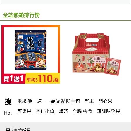
全站熱銷排行榜
搜
米果 買一送一
萬歲牌 隨手包
堅果
開心果
可樂果
杏仁小魚
海苔
全聯 零食
無調味堅果
Hot
無調味
全聯 禮盒
堅穀力
綜合纖果
全聯 素食