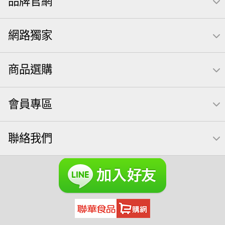
品牌官網
萬歲開心果
腰果
米果
桶裝堅果
椒鹽
核桃
洋芋片
元本山
萬歲牌
全聯 拜拜
薯條
飲
網路獨家
甘栗
小魚
三角壽司海苔
買1送1
高蛋白
可樂
南瓜子
每日
icash
起司
荷卡
商品選購
卡廸那 95℃鮮脆三色丁
三角
義大利麵
紅棗
【萬歲牌】每日堅果系列
萬歲牌 南瓜籽
芋頭
會員專區
小魚干
無調味綜合堅果
杏仁
三角飯糰
萬歲牌 米果
芥末 可樂果
禮盒
聯絡我們
VA 萬歲牌 總匯點心包(42gx20包)
總匯點心包
減糖日記
素食
全聯 南瓜子
黑豆
榛果
開心果 萬歲牌
無調味綜合果
魚
無加糖
萬歲牌 蔓越莓
蜜汁腰果
全聯 海苔
小魚乾
無糖 堅果飲
Diy飯糰
萬歲牌小魚
滿天星