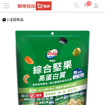
萬歲牌-高蛋白質綜合堅果(15gX12包) | ★聯華食品e購網★
注目新品