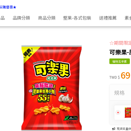
採購優惠★
新品
品牌分類
商品分類
堅果-各式包裝
送禮推薦
素
☆期間限
可樂果-原
植物五辛素
69
TWD $
規格
現貨足量