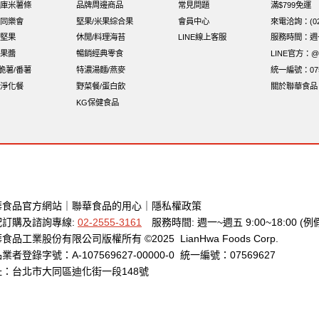
庫米薯條
品牌周邊商品
常見問題
滿$799免運
同樂會
堅果/米果綜合果
會員中心
來電洽詢：(02)
堅果
休閒/料理海苔
LINE線上客服
服務時間：週一至
果醬
暢銷經典零食
LINE官方：@x
i脆薯/番薯
特濃湯麵/燕麥
統一編號：075
淨化餐
野菜餐/蛋白飲
關於聯華食品
KG保健食品
華食品官方網站
｜
聯華食品的用心
｜
隱私權政策
配訂購及諮詢專線:
02-2555-3161
服務時間: 週一~週五 9:00~18:00 (例
食品工業股份有限公司版權所有 ©2025 LianHwa Foods Corp.
業者登錄字號：A-107569627-00000-0 統一編號：07569627
址：台北市大同區迪化街一段148號