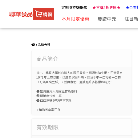
可樂果-原味(188g) | ★聯華食品e購網★
定期防詐騙提醒
★首購5折專區★
★企業
本月限定優惠
慶讚中元
注目
品牌分類
商品簡介
從小一起長大屬於台灣人的國民零食。起源於迪化街，可樂果自
1971年上市以來，已成為家喻戶曉，你我手中一口接著一口的
「可樂果豌豆酥」，並與我們一起渡過許多歡樂的時光~
➊ 堅持選用天然碗豆作為原料
➋ 酥脆爽快好口感
➌ 口口涮嘴 好吃停不下來
✔植物五辛素可食
有效期限