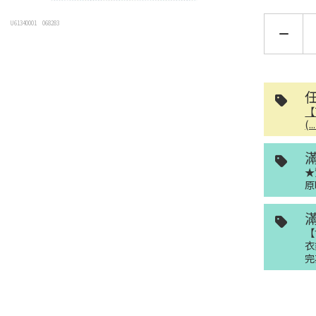
U61340001
068283
【
(.
★
原
【
衣
完