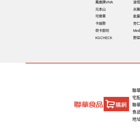
萬歲牌VIVA
波塔
元本山
米菓
可樂果
能量
卡迪那
杏仁
荷卡廚坊
Min
KGCHECK
野菜
聯
宅
聯華
食品
地