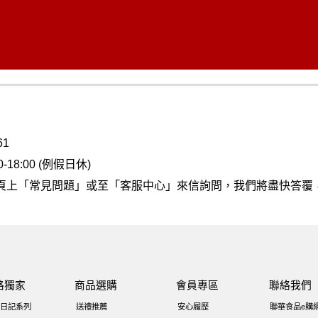
61
18:00 (例假日休)
頁上
「常見問題」
或至
「客服中心」
來信詢問，我們將盡快答覆
路獨家
商品選購
會員專區
聯絡我們
日記系列
送禮推薦
安心履歷
聯華食品e購