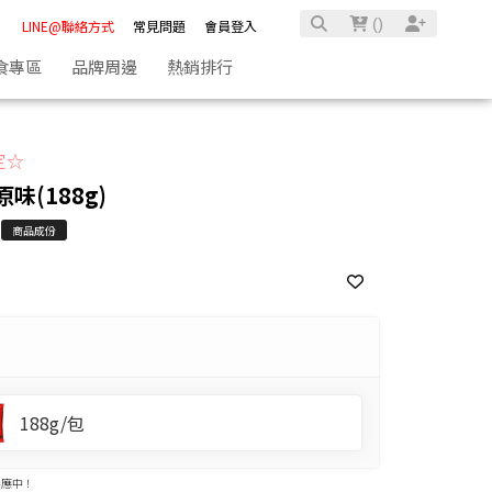
(
)
LINE@聯絡方式
常見問題
會員登入
食專區
品牌周邊
熱銷排行
定☆
味(188g)
商品成份
188g/包
供應中！