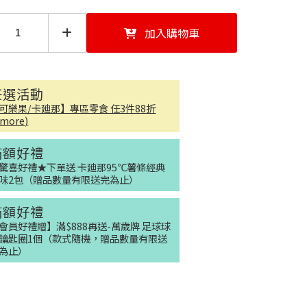
加入購物車
任選活動
可樂果/卡廸那】專區零食 任3件88折
..more)
滿額好禮
驚喜好禮★下單送 卡廸那95℃薯條經典
味2包（贈品數量有限送完為止）
滿額好禮
會員好禮贈】滿$888再送-萬歲牌 足球球
鑰匙圈1個（款式隨機，贈品數量有限送
為止）