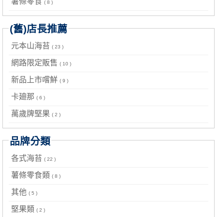
薯條零食
( 8 )
(舊)店長推薦
元本山海苔
( 23 )
網路限定販售
( 10 )
新品上市嚐鮮
( 9 )
卡廸那
( 6 )
萬歲牌堅果
( 2 )
品牌分類
各式海苔
( 22 )
薯條零食類
( 8 )
其他
( 5 )
堅果類
( 2 )