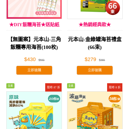
★DIY飯糰海苔★送貼紙
★熱銷經典款★
【無圖案】元本山-三角
元本山-金綠罐海苔禮盒
飯糰專用海苔(100枚)
(66束)
$430
$279
$590
$389
立即搶購
立即搶購
全素
全素
限時 87 折
限時 8 折