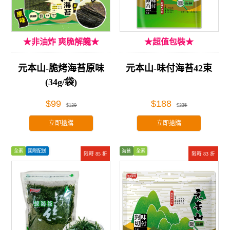
★非油炸 爽脆解饞★
★超值包裝★
元本山-脆烤海苔原味
元本山-味付海苔42束
(34g/袋)
$99
$188
$120
$235
立即搶購
立即搶購
全素
國際配送
海苔
全素
限時 85 折
限時 83 折