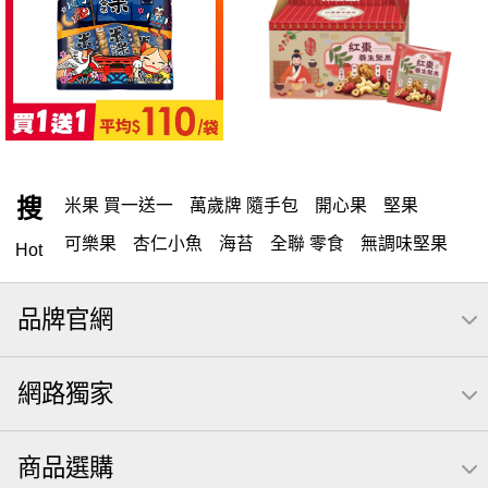
搜
米果 買一送一
萬歲牌 隨手包
開心果
堅果
可樂果
杏仁小魚
海苔
全聯 零食
無調味堅果
Hot
隨手包
無調味
全聯 禮盒
綜合纖果
堅穀力
品牌官網
薯條
腰果
全聯 素食
高蛋白
綜合果
洋芋片
栗
椒鹽
米果
甘栗
全聯 拜拜
萬歲牌
飲
網路獨家
桶裝
可樂
起司
南瓜子
核桃
三角
綜合堅果
萬歲牌; 堅果
荷卡
芋頭
三角壽司海苔
商品選購
【萬歲牌】每日堅果系列
小魚
無調味綜合堅果