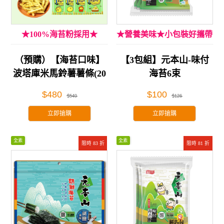
★100%海苔粉採用★
★營養美味★小包裝好攜帶
（預購）【海苔口味】
【3包組】元本山-味付
波塔庫米馬鈴薯薯條(20
海苔6束
包/盒)
$480
$100
$549
$126
立即搶購
立即搶購
全素
全素
限時 83 折
限時 81 折