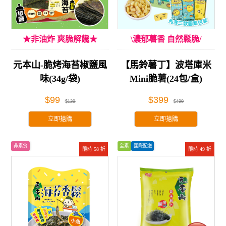
★非油炸 爽脆解饞★
\濃郁薯香 自然鬆脆/
元本山-脆烤海苔椒鹽風
【馬鈴薯丁】波塔庫米
味(34g/袋)
Mini脆薯(24包/盒)
$99
$399
$120
$499
立即搶購
立即搶購
非素食
全素
國際配送
限時 58 折
限時 49 折