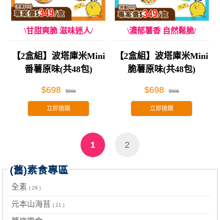
\甘甜爽脆 滋味迷人/
\濃郁薯香 自然鬆脆/
【2盒組】波塔庫米Mini
【2盒組】波塔庫米Mini
番薯原味(共48包)
脆薯原味(共48包)
$698
$698
$998
$998
立即搶購
立即搶購
1
2
(舊)素食專區
全素
( 29 )
元本山海苔
( 21 )