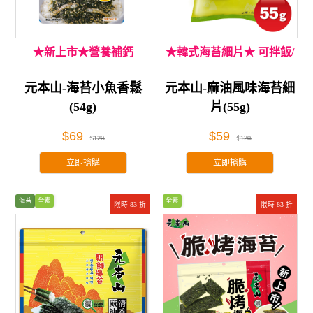
★新上市★營養補鈣
★韓式海苔細片★ 可拌飯/
入菜！
元本山-海苔小魚香鬆
元本山-麻油風味海苔細
(54g)
片(55g)
$69
$59
$120
$120
立即搶購
立即搶購
海苔
全素
全素
限時 83 折
限時 83 折