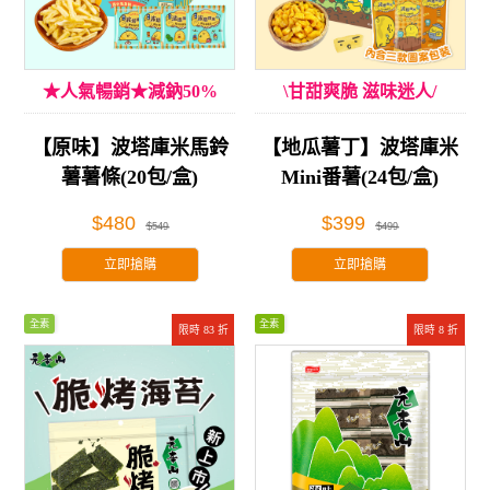
★人氣暢銷★減鈉50%
\甘甜爽脆 滋味迷人/
【原味】波塔庫米馬鈴
【地瓜薯丁】波塔庫米
薯薯條(20包/盒)
Mini番薯(24包/盒)
$480
$399
$549
$499
立即搶購
立即搶購
全素
全素
限時 83 折
限時 8 折