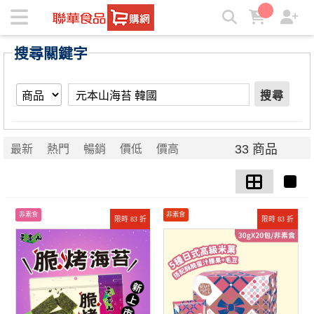
【元本山海苔 韓國】搜尋結果 | ★聯華食品e購網★
搜尋關鍵字
搜尋
33 商品
最新
熱門
暢銷
價低
價高
非素食
非素食
限時 83 折
限時 83 折