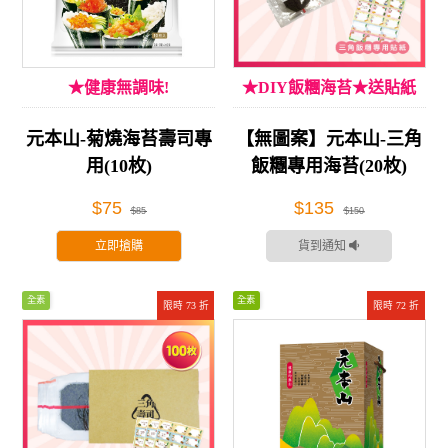
★健康無調味!
★DIY飯糰海苔★送貼紙
元本山-菊燒海苔壽司專
【無圖案】元本山-三角
用(10枚)
飯糰專用海苔(20枚)
$75
$135
$85
$150
立即搶購
貨到通知
全素
全素
限時 73 折
限時 72 折