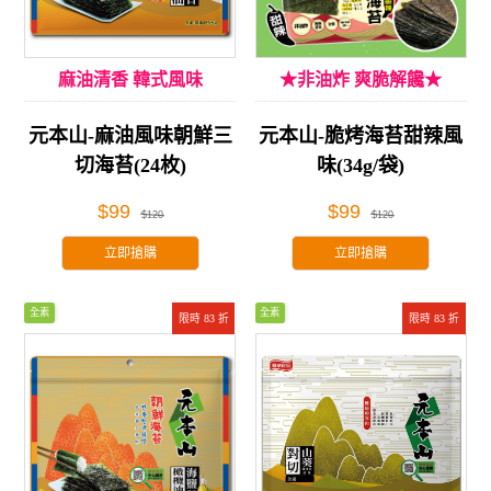
麻油清香 韓式風味
★非油炸 爽脆解饞★
元本山-麻油風味朝鮮三
元本山-脆烤海苔甜辣風
切海苔(24枚)
味(34g/袋)
$99
$99
$120
$120
立即搶購
立即搶購
全素
全素
限時 83 折
限時 83 折