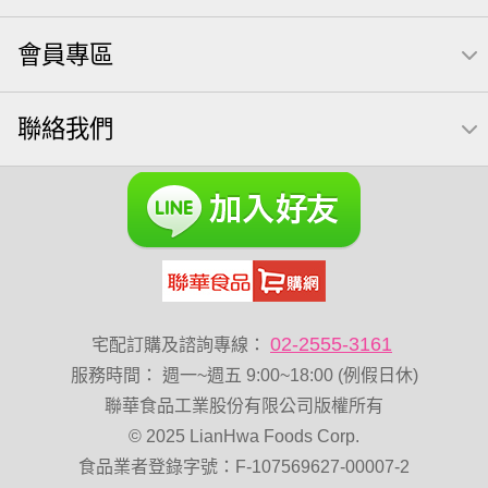
三角飯糰
icash
元本山
無調味綜合果
會員專區
可樂果 帆布袋
萬歲牌 米果
桶裝堅果
果乾
芝麻
禮盒
芥末 可樂果
全聯 南瓜子
豌豆
無糖 堅果飲
聯絡我們
杏仁
買1送1
Diy飯糰
烘焙
蜜汁腰果
夏威夷
全聯 堅果
元氣什穀堅果飲
萬歲牌小魚
萬歲開心果
脆烤
小包裝
紅棗
胡桃
開心果 萬歲牌
海苔 芥末味
全聯 堅果禮盒
萬歲牌 蔓越莓
全聯 海苔
榛果
萬歲牌 堅果小包裝活力堅果
無加糖
滿天星
02-2555-3161
宅配訂購及諮詢專線：
小魚乾
味付
玉米
寶咖咖 15g
全聯 海苔細
服務時間
：
週一~週五 9:00~18:00 (例假日休)
無添加
堅果禮盒
花生
萬歲牌-堅穀力
乳清
聯華食品工業股份有限公司版權所有
© 2025 LianHwa Foods Corp.
低溫烘焙
綜合
總匯點心
卡廸那 95℃鮮脆三色丁
食品業者登錄字號：F-107569627-00007-2
飯卷專用海苔
盛香珍 堅果