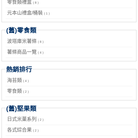
零食類禮盒
( 8 )
元本山禮盒/桶裝
( 1 )
(舊)零食類
波塔庫米薯條
( 8 )
薯條商品一覽
( 4 )
熱銷排行
海苔類
( 4 )
零食類
( 2 )
(舊)堅果類
日式米菓系列
( 2 )
各式綜合果
( 2 )