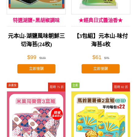
特選湖鹽+黑胡椒調味
★經典日式醬油香★
元本山-湖鹽風味朝鮮三
【3包組】元本山-味付
切海苔(24枚)
海苔4枚
$99
$61
$120
$75
立即搶購
立即搶購
非素食
全素
限時 75 折
限時 82 折