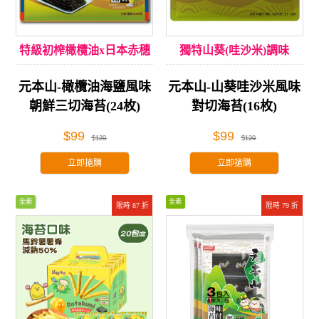
特級初榨橄欖油x日本赤穗
獨特山葵(哇沙米)調味
海鹽
元本山-橄欖油海鹽風味​
元本山-山葵哇沙米風味
朝鮮三切海苔(24枚)
對切海苔(16枚)
$99
$99
$120
$120
立即搶購
立即搶購
全素
全素
限時 87 折
限時 79 折