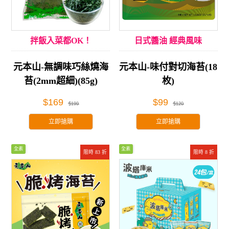
拌飯入菜都OK！
日式醬油 經典風味
元本山-無調味巧絲燒海
元本山-味付對切海苔(18
苔(2mm超細)(85g)
枚)
$169
$99
$199
$120
立即搶購
立即搶購
全素
全素
限時 83 折
限時 8 折