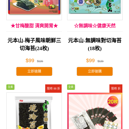
★甘梅酸甜 清爽開胃★
☆無調味☆健康天然
元本山-梅子風味朝鮮三
元本山-無調味對切海苔
切海苔(24枚)
(18枚)
$99
$99
$120
$120
立即搶購
立即搶購
全素
全素
限時 88 折
限時 折