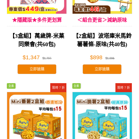
★隱藏版★多件更划算
＜組合更省＞減鈉原味
【3盒組】萬歲牌-米菓
【2盒組】波塔庫米馬鈴
同樂會(共60包)
薯薯條-原味(共40包)
$1,347
$898
$1,797
$1,098
立即搶購
立即搶購
全素
全素
限時 7 折
限時 7 折