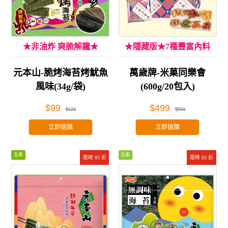
★非油炸 爽脆解饞★
★隱藏版★7種豐富內料
元本山-脆烤海苔烤魷魚
萬歲牌-米菓同樂會
風味(34g/袋)
(600g/20包入)
$99
$499
$120
$599
立即搶購
立即搶購
全素
全素
限時 83 折
限時 83 折