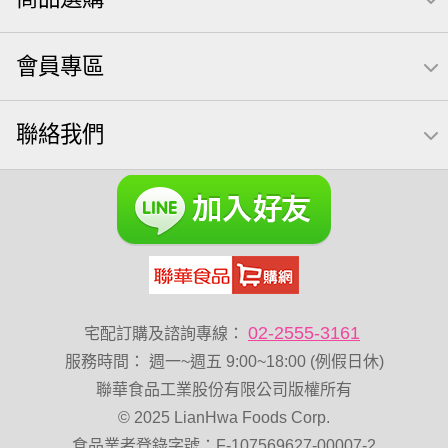
卡廸那 95℃鮮脆三色丁
三角
芋頭
紅棗
【萬歲牌】每日堅果系列
萬歲牌 南瓜籽
三角飯糰
會員專區
萬歲牌 米果
芥末 可樂果
禮盒
VA 萬歲牌 總匯點心包(42gx20包)
總匯點心包
聯絡我們
減糖日記
全聯 南瓜子
素食
小魚干
無調味綜合堅果
杏仁
全聯 海苔
小魚乾
Diy飯糰
無糖 堅果飲
萬歲牌小魚
滿天星
全聯 海苔細
蔓越梅
元氣什穀堅果飲
烘焙
萬歲牌 堅果小包裝活力堅果
香菜
梅子
綜合堅果
榛果
黑豆
開心果 萬歲牌
無調味綜合果
無加糖
02-2555-3161
宅配訂購及諮詢專線：
魚
萬歲牌 蔓越莓
蜜汁腰果
寶咖咖 15g
服務時間
：
週一~週五 9:00~18:00 (例假日休)
飯卷專用海苔
萬歲牌-堅穀力
隨手包
總匯點心
聯華食品工業股份有限公司版權所有
© 2025 LianHwa Foods Corp.
脆片
綜合
中秋禮盒
味付
食品業者登錄字號：F-107569627-00007-2