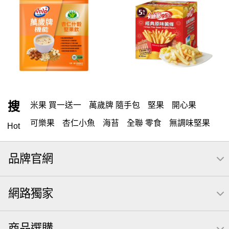
搜
米果 買一送一
萬歲牌 隨手包
堅果
開心果
可樂果
杏仁小魚
海苔
全聯 零食
無調味堅果
Hot
無調味
全聯 禮盒
堅穀力
綜合纖果
腰果
米果
品牌官網
全聯 素食
萬歲開心果
核桃
桶裝堅果
椒鹽
全聯 拜拜
洋芋片
元本山
萬歲牌
甘栗
小魚
網路獨家
薯條
飲
三角壽司海苔
買1送1
高蛋白
可樂
南瓜子
起司
每日
icash
義大利麵
荷卡
商品選購