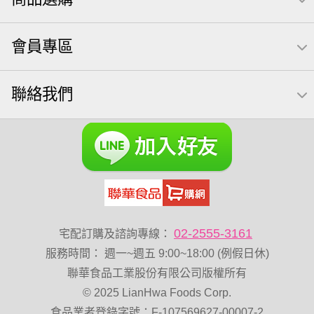
無調味綜合堅果
三角飯糰
icash
元本山
無調味綜合果
【萬歲牌】每日堅果系列
小魚
會員專區
全聯 南瓜子
豌豆
無糖 堅果飲
杏仁
買1送1
萬歲牌 米果
可樂果 帆布袋
桶裝堅果
果乾
芝麻
聯絡我們
禮盒
芥末 可樂果
胡桃
紅棗
開心果 萬歲牌
海苔 芥末味
全聯 堅果禮盒
萬歲牌 蔓越莓
全聯 海苔
榛果
萬歲牌 堅果小包裝活力堅果
滿天星
無加糖
小魚乾
Diy飯糰
烘焙
蜜汁腰果
夏威夷
萬歲牌小魚
全聯 堅果
元氣什穀堅果飲
萬歲開心果
脆烤
小包裝
花生
萬歲牌-堅穀力
02-2555-3161
宅配訂購及諮詢專線：
乳清
綜合
低溫烘焙
總匯點心
服務時間
：
週一~週五 9:00~18:00 (例假日休)
卡廸那 95℃鮮脆三色丁
飯卷專用海苔
盛香珍 堅果
聯華食品工業股份有限公司版權所有
© 2025 LianHwa Foods Corp.
萬歲牌 堅果補給隨行包33公克44 包
60g
減糖日記
食品業者登錄字號：F-107569627-00007-2