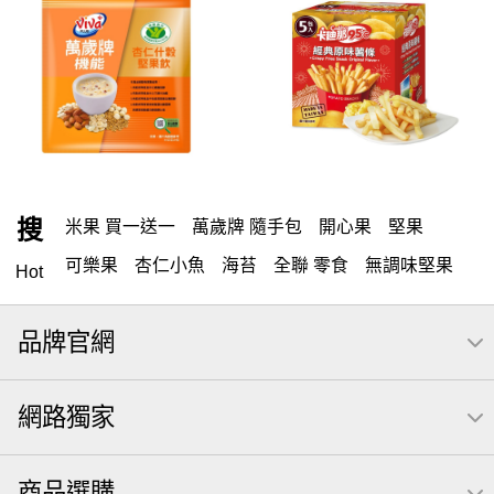
搜
米果 買一送一
萬歲牌 隨手包
開心果
堅果
可樂果
杏仁小魚
海苔
全聯 零食
無調味堅果
Hot
隨手包
無調味
全聯 禮盒
綜合纖果
堅穀力
品牌官網
薯條
全聯 素食
腰果
洋芋片
高蛋白
綜合果
栗
椒鹽
米果
甘栗
萬歲牌
飲
全聯 拜拜
網路獨家
桶裝
可樂
起司
南瓜子
萬歲牌; 堅果
荷卡
芋頭
三角壽司海苔
核桃
三角
綜合堅果
商品選購