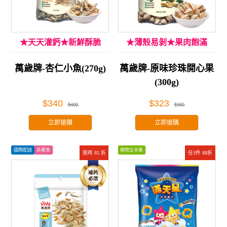
★天天灌鈣★新鮮酥脆
★薄殼易剝★果肉飽滿
萬歲牌-杏仁小魚(270g)
萬歲牌-原味珍珠開心果
(300g)
$340
$323
$400
$380
立即搶購
立即搶購
國際配送
非素食
植物五辛素
限時 85 折
任3件 88折