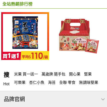
全站熱銷排行榜
搜
米果 買一送一
萬歲牌 隨手包
開心果
堅果
可樂果
杏仁小魚
海苔
全聯 零食
無調味堅果
Hot
隨手包
無調味
全聯 禮盒
綜合纖果
堅穀力
品牌官網
薯條
全聯 素食
腰果
洋芋片
高蛋白
綜合果