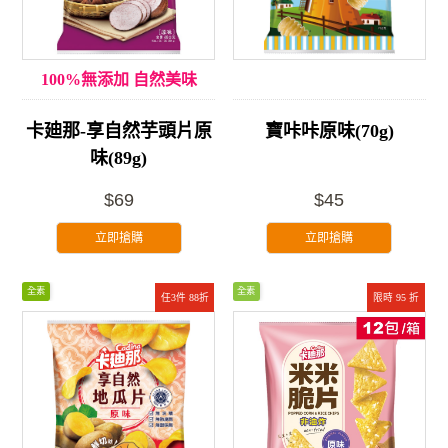
100%無添加 自然美味
卡廸那-享自然芋頭片原
寶咔咔原味(70g)
味(89g)
$69
$45
立即搶購
立即搶購
全素
全素
任3件 88折
限時 95 折