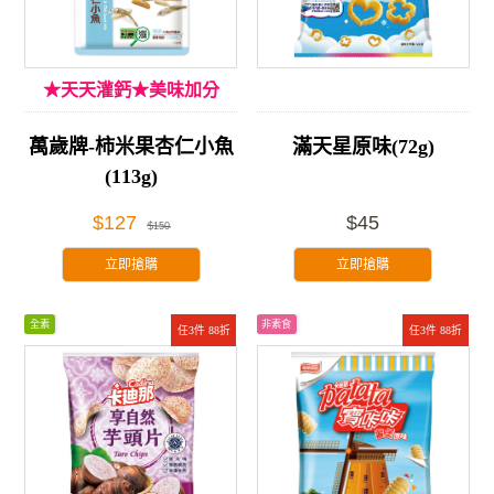
★天天灌鈣★美味加分
萬歲牌-柿米果杏仁小魚
滿天星原味(72g)
(113g)
$127
$45
$150
立即搶購
立即搶購
全素
非素食
任3件 88折
任3件 88折