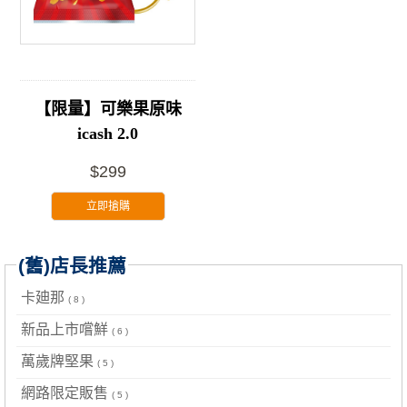
【限量】可樂果原味
icash 2.0
$299
立即搶購
(舊)店長推薦
卡廸那
( 8 )
新品上市嚐鮮
( 6 )
萬歲牌堅果
( 5 )
網路限定販售
( 5 )