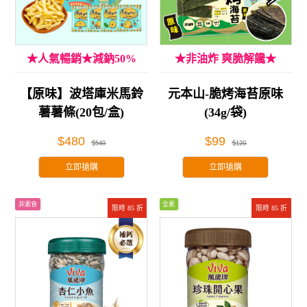
★人氣暢銷★減鈉50%
★非油炸 爽脆解饞★
【原味】波塔庫米馬鈴
元本山-脆烤海苔原味
薯薯條(20包/盒)
(34g/袋)
$480
$99
$549
$120
立即搶購
立即搶購
非素食
全素
限時 85 折
限時 85 折