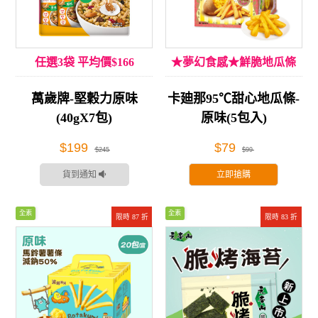
任選3袋 平均價$166
★夢幻食感★鮮脆地瓜條
萬歲牌-堅穀力原味
卡廸那95℃甜心地瓜條-
(40gX7包)
原味(5包入)
$199
$79
$245
$99
貨到通知
立即搶購
全素
全素
限時 87 折
限時 83 折