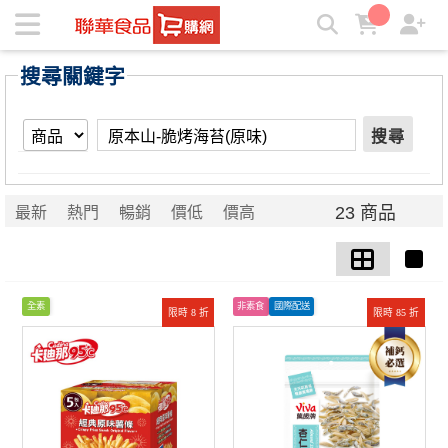
【原本山-脆烤海苔(原味)】搜尋結果 | ★聯華食品e購網★
搜尋關鍵字
搜尋
23 商品
最新
熱門
暢銷
價低
價高
全素
非素食
國際配送
限時 8 折
限時 85 折