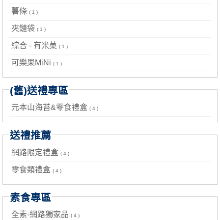
薯條
( 1 )
夾鏈袋
( 1 )
綜合 - 有米菓
( 1 )
可樂果MiNi
( 1 )
(舊)送禮專區
元本山海苔&零食禮盒
( 4 )
送禮推薦
網路限定禮盒
( 4 )
零食類禮盒
( 4 )
素食專區
全素-網路獨家品
( 4 )