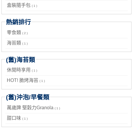
盒裝隨手包
( 1 )
熱銷排行
零食類
( 2 )
海苔類
( 1 )
(舊)海苔類
休閒時享用
( 1 )
HOT! 脆烤海苔
( 1 )
(舊)沖泡/早餐類
萬歲牌 堅穀力Granola
( 1 )
甜口味
( 1 )