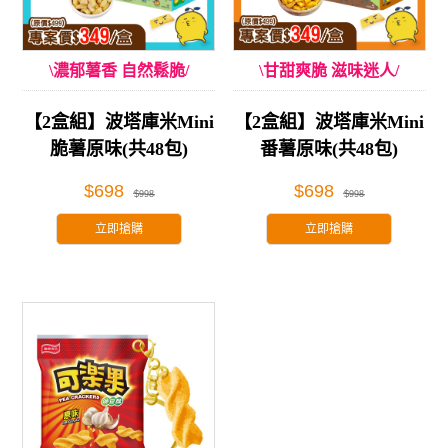
\濃郁薯香 自然鬆脆/
\甘甜爽脆 滋味迷人/
【2盒組】波塔庫米Mini
【2盒組】波塔庫米Mini
脆薯原味(共48包)
番薯原味(共48包)
$698
$698
$998
$998
立即搶購
立即搶購