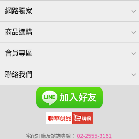
栗
椒鹽
米果
甘栗
飲
全聯 拜拜
萬歲牌
網路獨家
桶裝
可樂
南瓜子
起司
荷卡
芋頭
三角壽司海苔
核桃
三角
綜合堅果
萬歲牌; 堅果
商品選購
三角飯糰
icash
元本山
無調味綜合果
【萬歲牌】每日堅果系列
小魚
無調味綜合堅果
會員專區
豌豆
無糖 堅果飲
買1送1
杏仁
可樂果 帆布袋
萬歲牌 米果
桶裝堅果
果乾
芝麻
禮盒
聯絡我們
芥末 可樂果
全聯 南瓜子
全聯 堅果禮盒
萬歲牌 蔓越莓
全聯 海苔
榛果
萬歲牌 堅果小包裝活力堅果
無加糖
滿天星
小魚乾
Diy飯糰
烘焙
蜜汁腰果
夏威夷
全聯 堅果
元氣什穀堅果飲
萬歲牌小魚
萬歲開心果
脆烤
小包裝
紅棗
胡桃
02-2555-3161
宅配訂購及諮詢專線：