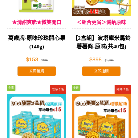
★清甜爽脆★微笑開口
＜組合更省＞減鈉原味
萬歲牌-原味珍珠開心果
【2盒組】波塔庫米馬鈴
(140g)
薯薯條-原味(共40包)
$153
$898
$180
$1,098
立即搶購
立即搶購
全素
全素
限時 7 折
限時 7 折