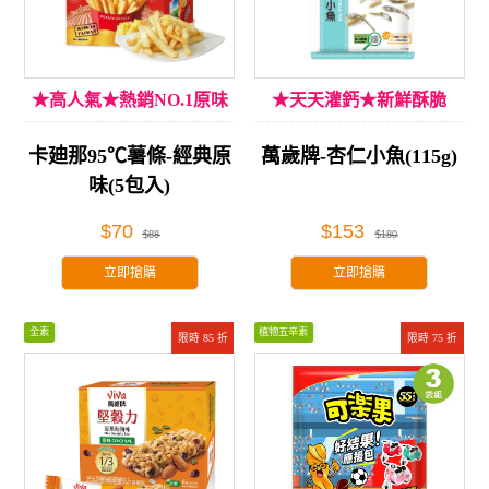
★高人氣★熱銷NO.1原味
★天天灌鈣★新鮮酥脆
卡廸那95℃薯條-經典原
萬歲牌-杏仁小魚(115g)
味(5包入)
$70
$153
$88
$180
立即搶購
立即搶購
全素
植物五辛素
限時 85 折
限時 75 折