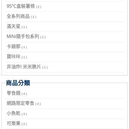
95℃盒裝薯條
( 2 )
全系列商品
( 2 )
滿天星
( 1 )
MiNi隨手包系列
( 1 )
卡廸那
( 1 )
寶咔咔
( 1 )
非油炸! 米米脆片
( 1 )
商品分類
零食類
( 4 )
網路限定零食
( 4 )
小魚乾
( 3 )
可樂果
( 2 )