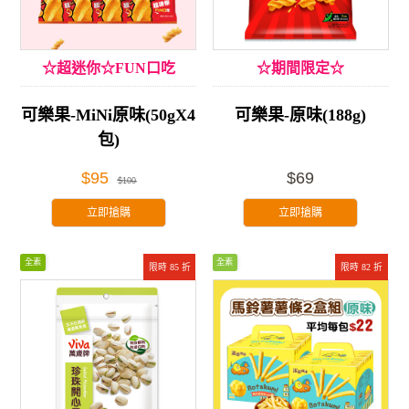
☆超迷你☆FUN口吃
☆期間限定☆
可樂果-MiNi原味(50gX4
可樂果-原味(188g)
包)
$95
$69
$100
立即搶購
立即搶購
全素
全素
限時 85 折
限時 82 折