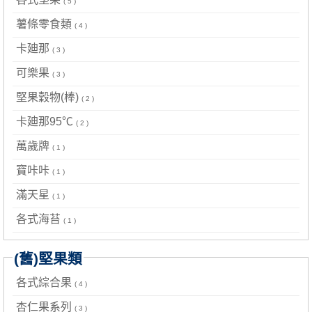
( 5 )
薯條零食類
( 4 )
卡廸那
( 3 )
可樂果
( 3 )
堅果穀物(棒)
( 2 )
卡廸那95℃
( 2 )
萬歲牌
( 1 )
寶咔咔
( 1 )
滿天星
( 1 )
各式海苔
( 1 )
(舊)堅果類
各式綜合果
( 4 )
杏仁果系列
( 3 )