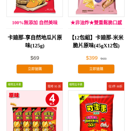
100%無添加 自然美味
★非油炸★雙重鬆脆口感
卡廸那-享自然地瓜片原
【12包組】卡廸那-米米
味(125g)
脆片原味(45gX12包)
$69
$399
$420
立即搶購
立即搶購
植物五辛素
植物五辛素
限時 95 折
任3件 88折