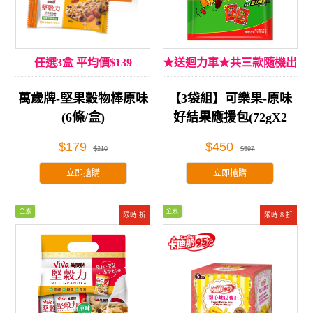
任選3盒 平均價$139
★送迴力車★共三款隨機出
貨
萬歲牌-堅果穀物棒原味
【3袋組】可樂果-原味
(6條/盒)
好結果應援包(72gX2
包)*3袋
$179
$450
$210
$597
立即搶購
立即搶購
全素
全素
限時 折
限時 8 折