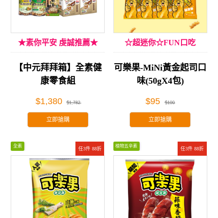
★素你平安 虔誠推薦★
☆超迷你☆FUN口吃
【中元拜拜箱】全素健
可樂果-MiNi黃金起司口
康零食組
味(50gX4包)
$1,380
$95
$1,782
$100
立即搶購
立即搶購
全素
植物五辛素
任3件 88折
任3件 88折