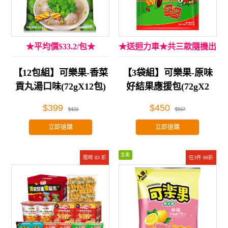
★平均價$33.2/包★
★送迴力車★共三款隨機出
貨
【12包組】可樂果-香菜
【3袋組】可樂果-原味
貢丸湯口味(72gX12包)
好結果應援包(72gX2
包)*3袋
$399
$450
$420
$597
立即搶購
立即搶購
全素
限時 83 折
任3件 88折