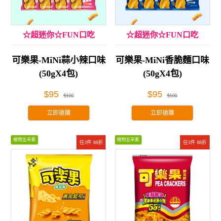
☆超迷你☆FUN口吃
☆超迷你☆FUN口吃
可樂果-MiNi蒜小辣口味
可樂果-MiNi香脆麵口味
(50gX4包)
(50gX4包)
$95
$95
$100
$100
立即搶購
立即搶購
植物五辛素
植物五辛素
任3件 88折
任3件 88折