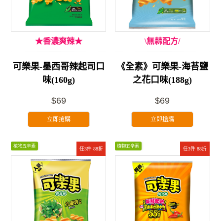
★香濃爽辣★
\無蒜配方/
可樂果-墨西哥辣起司口
《全素》可樂果-海苔鹽
味(160g)
之花口味(188g)
$69
$69
立即搶購
立即搶購
植物五辛素
植物五辛素
任3件 88折
任3件 88折