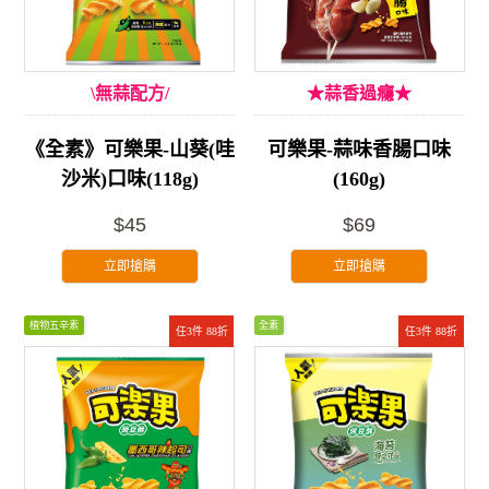
\無蒜配方/
★蒜香過癮★
《全素》可樂果-山葵(哇
可樂果-蒜味香腸口味
沙米)口味(118g)
(160g)
$45
$69
立即搶購
立即搶購
植物五辛素
全素
任3件 88折
任3件 88折