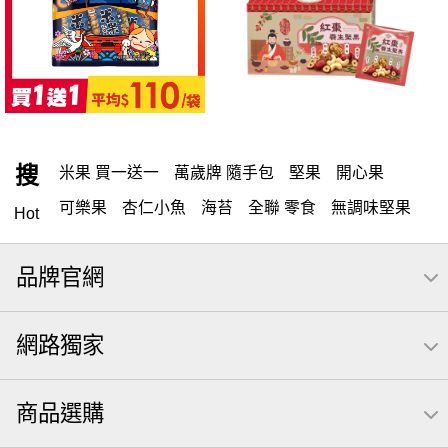
搜
米果 買一送一
萬歲牌 隨手包
堅果
開心果
可樂果
杏仁小魚
海苔
全聯 零食
無調味堅果
Hot
無調味
全聯 禮盒
堅穀力
綜合纖果
全聯 素食
品牌官網
萬歲開心果
腰果
米果
桶裝堅果
椒鹽
核桃
洋芋片
元本山
萬歲牌
全聯 拜拜
小魚
薯條
網路獨家
飲
甘栗
三角壽司海苔
買1送1
高蛋白
可樂
南瓜子
每日
icash
起司
荷卡
商品選購
卡廸那 95℃鮮脆三色丁
三角
義大利麵
芋頭