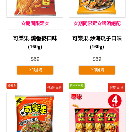
☆期間限定☆
☆期間限定☆啤酒絕配
可樂果-燒番麥口味
可樂果-炒海瓜子口味
(160g)
(160g)
$69
$69
立即搶購
立即搶購
非素食
植物五辛素
任3件 88折
限時 95 折