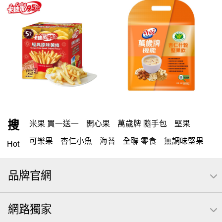
搜
米果 買一送一
開心果
萬歲牌 隨手包
堅果
可樂果
杏仁小魚
海苔
全聯 零食
無調味堅果
Hot
隨手包
腰果
堅穀力
無調味
全聯 素食
薯條
品牌官網
全聯 禮盒
綜合纖果
綜合果
洋芋片
米果
栗
高蛋白
全聯 拜拜
飲
萬歲牌
核桃
桶裝
椒鹽
網路獨家
可樂
甘栗
三角
南瓜子
萬歲牌堅果