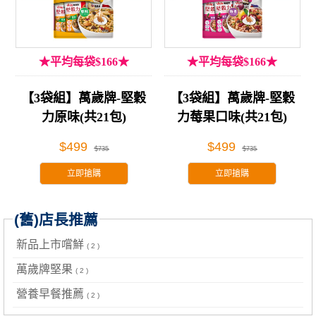
★平均每袋$166★
★平均每袋$166★
【3袋組】萬歲牌-堅穀
【3袋組】萬歲牌-堅穀
力原味(共21包)
力莓果口味(共21包)
$499
$499
$735
$735
立即搶購
立即搶購
(舊)店長推薦
新品上市嚐鮮
( 2 )
萬歲牌堅果
( 2 )
營養早餐推薦
( 2 )