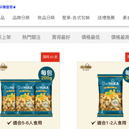
採購優惠★
新品
品牌分類
商品分類
堅果-各式包裝
送禮推薦
素
新上架
熱門關注
賣得最好
價格最低
價格最
限時 83 折