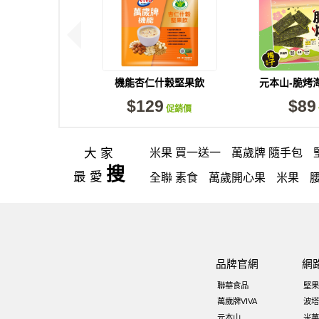
機能杏仁什穀堅果飲
元本山-脆烤
(30gX8包)
(34g
$129
$89
促銷價
大家
米果 買一送一
萬歲牌 隨手包
搜
最愛
全聯 素食
萬歲開心果
米果
買1送1
高蛋白
可樂
南瓜子
萬歲牌 南瓜籽
芋頭
小魚干
總匯點心包
減糖日記
素食
全
品牌官網
網
全聯 海苔
小魚乾
無糖 堅果飲
聯華食品
堅果
香菜
Costco 萬歲牌堅果
飯糰
萬歲牌VIVA
波塔
元本山
米菓