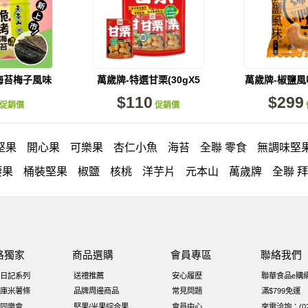
海苔梅子風味
萬歲牌-特選甘栗(30gX5
萬歲牌-椒鹽
/袋)
包)
果(15包
$110
$299
促銷價
促銷價
堅果
開心果
可樂果
杏仁小魚
海苔
全聯 零食
無調味堅
腰果
桶裝堅果
椒鹽
核桃
洋芋片
元本山
萬歲牌
全聯 
icash
起司
每日
荷卡
卡廸那 95℃鮮脆三色丁
三角
義
無調味綜合堅果
杏仁
三角飯糰
萬歲牌 米果
芥末 可樂果
聯 南瓜子
梅子
綜合堅果
黑豆
榛果
開心果 萬歲牌
無
路獨家
商品選購
會員專區
聯絡我們
Diy飯糰
萬歲牌小魚
滿天星
全聯 海苔細
蔓越梅
元氣什
日記系列
送禮推薦
安心履歷
聯華食品e購
芝麻
穀物棒
全聯 核桃
拜拜箱
寶寶 海苔
波浪脆
卡廸那
庫米薯條
品牌周邊商品
常見問題
滿$799免運
同樂會
堅果/米果綜合果
會員中心
來電洽詢：(02)