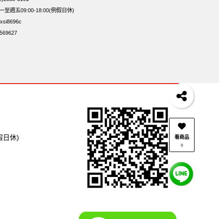
牌 堅果隨身包22入
三角飯糰海苔
週五09:00-18:00(例假日休)
si8696c
69627
假日休)
看商品
0