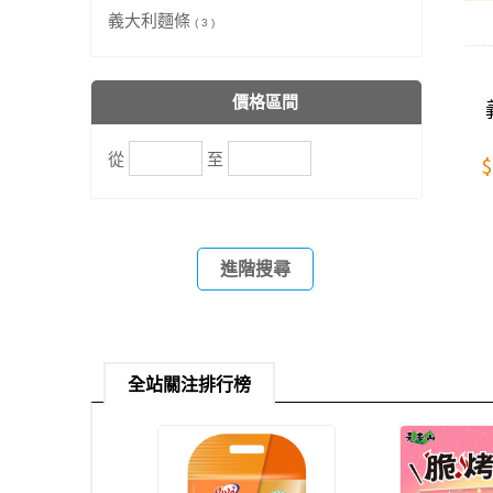
義大利麵條
( 3 )
價格區間
從
至
$
進階搜尋
全站關注排行榜