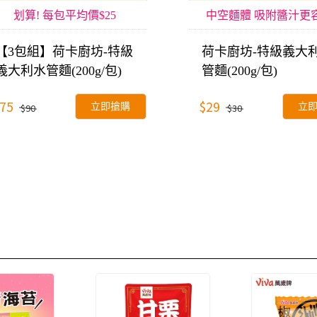
划算! 每包平均價$25
中空麵體 吸附醬汁更
【3包組】荷卡廚坊-特級
荷卡廚坊-特級義大
義大利水管麵(200g/包)
管麵(200g/包)
75
$29
立即搶購
立
$90
$30