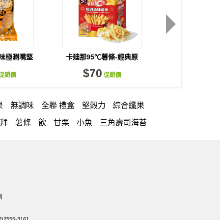
風味極涮嘴堅
卡廸那95℃薯條-經典原
卡廸那-洋芋片
/袋)
味(5包入)
(115g
$70
$69
促銷價
促銷價
果
無調味
全聯 禮盒
堅穀力
綜合纖果
拜拜
薯條
飲
甘栗
小魚
三角壽司海苔
大利麵
紅棗
【萬歲牌】每日堅果系列
禮盒
VA 萬歲牌 總匯點心包(42gx20包)
調味綜合果
魚
無加糖
萬歲牌 蔓越莓
蜜汁腰果
穀堅果飲
烘焙
萬歲牌 堅果小包裝活力堅果
網
95℃薯條原味18克*5包
60g
寶咖咖 15g
2555-3161