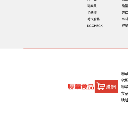
飯卷專用海苔
萬歲牌-堅穀力
可樂果
能量
卡迪那
杏仁
荷卡廚坊
Min
KGCHECK
野菜
聯
宅
聯華
食品
地