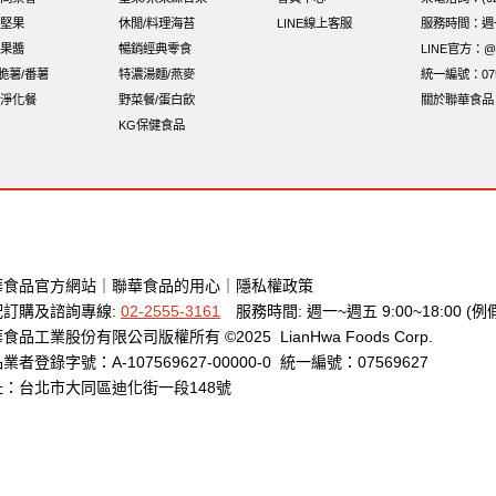
隨手包
總匯點心
綜合
中秋禮盒
脆片
味付
無添加
萬歲
堅果
休閒/料理海苔
LINE線上客服
服務時間：週一至
果醬
暢銷經典零食
LINE官方：@x
i脆薯/番薯
特濃湯麵/燕麥
統一編號：075
淨化餐
野菜餐/蛋白飲
關於聯華食品
KG保健食品
華食品官方網站
｜
聯華食品的用心
｜
隱私權政策
配訂購及諮詢專線:
02-2555-3161
服務時間: 週一~週五 9:00~18:00 (例
食品工業股份有限公司版權所有 ©2025 LianHwa Foods Corp.
業者登錄字號：A-107569627-00000-0 統一編號：07569627
址：台北市大同區迪化街一段148號