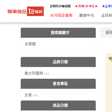
【水管麵】搜尋結果 | ★聯華食品e購網★
定期防詐騙提醒
★首購5折專區★
★企業
本月限定優惠
慶讚中元
注目
最
搜尋關鍵字
水管麵
品牌分類
義大利麵條
( 3 )
素食專區
全素
( 3 )
商品分類