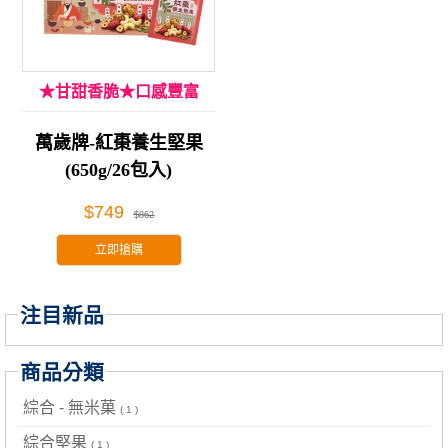
★甘甜香脆★口感豐富
萬歲牌-紅棗養生堅果
(650g/26包入)
$749
$862
立即搶購
注目新品
商品分類
綜合 - 無米菓
( 1 )
綜合堅果
( 1 )