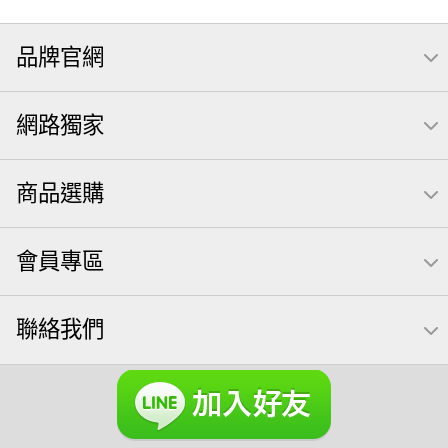
隨手包
無調味
全聯 禮盒
堅穀力
綜合纖果
品牌官網
薯條
腰果
全聯 素食
綜合果
洋芋片
高蛋白
椒鹽
栗
米果
甘栗
全聯 拜拜
萬歲牌
飲
網路獨家
桶裝
可樂
起司
南瓜子
綜合堅果
萬歲牌; 堅果
荷卡
芋頭
三角壽司海苔
核桃
三角
商品選購
【萬歲牌】每日堅果系列
小魚
無調味綜合堅果
三角飯糰
icash
元本山
無調味綜合果
芝麻
會員專區
禮盒
芥末 可樂果
全聯 南瓜子
豌豆
無糖 堅果飲
買1送1
杏仁
可樂果 帆布袋
萬歲牌 米果
聯絡我們
桶裝堅果
果乾
蜜汁腰果
夏威夷
全聯 堅果
元氣什穀堅果飲
萬歲牌小魚
萬歲開心果
脆烤
小包裝
紅棗
胡桃
開心果 萬歲牌
海苔 芥末味
全聯 堅果禮盒
萬歲牌 蔓越莓
全聯 海苔
榛果