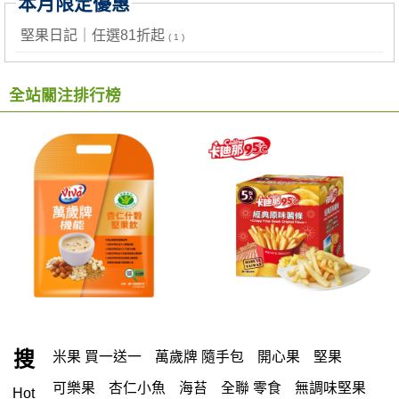
本月限定優惠
堅果日記｜任選81折起
( 1 )
全站關注排行榜
搜
米果 買一送一
萬歲牌 隨手包
開心果
堅果
可樂果
杏仁小魚
海苔
全聯 零食
無調味堅果
Hot