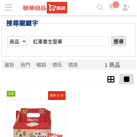
【紅棗養生堅果】搜尋結果 | ★聯華食品e購網★
搜尋關鍵字
搜尋
1 商品
最新
熱門
暢銷
價低
價高
全素
限時 87 折