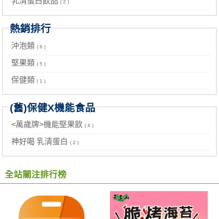
乳清蛋白飲品
( 2 )
熱銷排行
沖泡類
( 6 )
堅果類
( 5 )
保健類
( 1 )
(舊)保健X機能食品
<萬歲牌>機能堅果飲
( 4 )
神好喝 乳清蛋白
( 2 )
全站關注排行榜