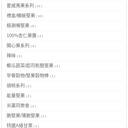
夏威夷果系列
( 13 )
禮盒/桶裝堅果
( 10 )
極涮嘴堅果
( 6 )
100%杏仁果醬
( 4 )
開心果系列
( 4 )
辣味
( 3 )
櫛瓜蔬菜/起司乾酪堅果
( 3 )
早餐穀物/堅果穀物棒
( 2 )
胡桃系列
( 2 )
能量堅果
( 2 )
米菓同樂會
( 2 )
脆堅果/薄脆堅果
( 1 )
特選A級甘栗
( 1 )