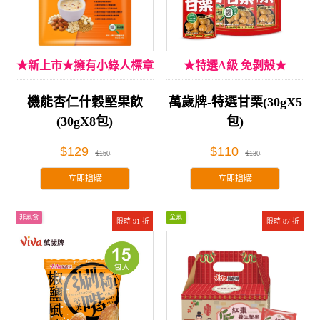
★新上市★擁有小綠人標章
★特選A級 免剝殼★
機能杏仁什穀堅果飲
萬歲牌-特選甘栗(30gX5
(30gX8包)
包)
$129
$110
$150
$130
立即搶購
立即搶購
非素食
全素
限時 91 折
限時 87 折