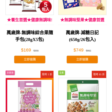
★養生首選★健康無調味!
★無調味堅果★健康首選
萬歲牌-無調味綜合果隨
萬歲牌-減糖日記
手包(28gX5包)
(650g/26包入)
$169
$749
$200
$862
立即搶購
立即搶購
非素食
全素
限時 5 折
限時 85 折