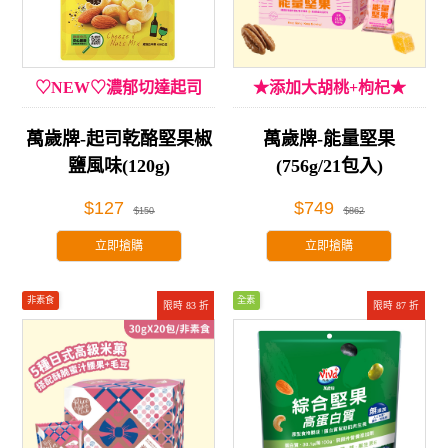
♡NEW♡濃郁切達起司
★添加大胡桃+枸杞★
萬歲牌-起司乾酪堅果椒
萬歲牌-能量堅果
鹽風味(120g)
(756g/21包入)
$127
$749
$150
$862
立即搶購
立即搶購
非素食
全素
限時 83 折
限時 87 折