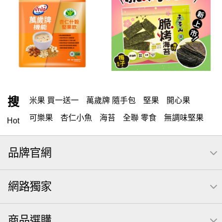
搜
米果 買一送一
萬歲牌 隨手包
堅果
開心果
可樂果
杏仁小魚
海苔
全聯 零食
無調味堅果
Hot
無調味
全聯 禮盒
堅穀力
綜合纖果
全聯 素食
品牌官網
萬歲開心果
腰果
米果
桶裝堅果
椒鹽
核桃
洋芋片
元本山
萬歲牌
全聯 拜拜
小魚
薯條
網路獨家
飲
甘栗
三角壽司海苔
買1送1
高蛋白
可樂
南瓜子
起司
每日
icash
荷卡
商品選購
卡廸那 95℃鮮脆三色丁
三角
義大利麵
芋頭