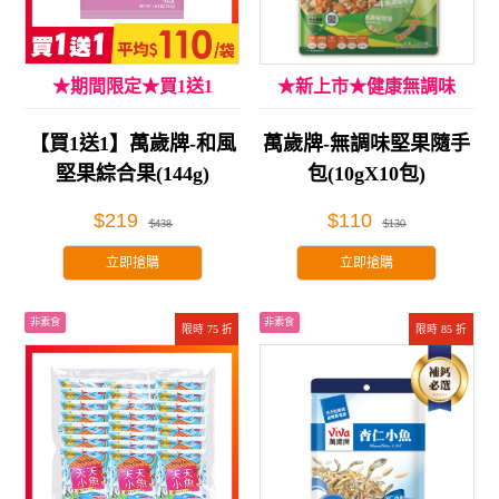
★期間限定★買1送1
★新上市★健康無調味
【買1送1】萬歲牌-和風
萬歲牌-無調味堅果隨手
堅果綜合果(144g)
包(10gX10包)
$219
$110
$438
$130
立即搶購
立即搶購
非素食
非素食
限時 75 折
限時 85 折