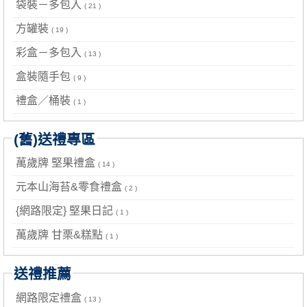
袋裝－多包入
( 21 )
方罐裝
( 19 )
彩盒－多包入
( 13 )
盒裝隨手包
( 9 )
禮盒／桶裝
( 1 )
(舊)送禮專區
萬歲牌 堅果禮盒
( 14 )
元本山海苔&零食禮盒
( 2 )
{網路限定} 堅果日記
( 1 )
萬歲牌 甘栗&糕點
( 1 )
送禮推薦
網路限定禮盒
( 13 )