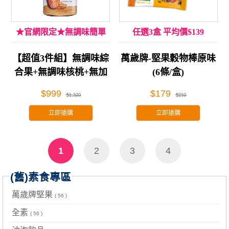
★官網限定★無調味簡單
任選3盒 平均價$139
吃!
【超值3件組】無調味綜
萬歲牌-堅果穀物棒原味
合果+無調味核桃+無加
(6條/盒)
糖杏仁果醬
$999
$179
$1,320
$210
立即搶購
立即搶購
1
2
3
4
(舊)素食專區
萬歲牌堅果
( 56 )
全素
( 56 )