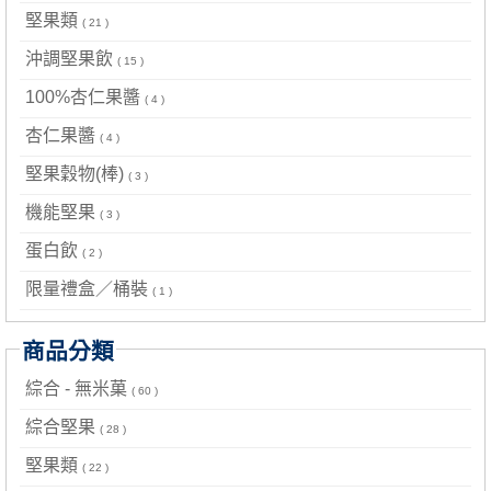
堅果類
( 21 )
沖調堅果飲
( 15 )
100%杏仁果醬
( 4 )
杏仁果醬
( 4 )
堅果穀物(棒)
( 3 )
機能堅果
( 3 )
蛋白飲
( 2 )
限量禮盒／桶裝
( 1 )
商品分類
綜合 - 無米菓
( 60 )
綜合堅果
( 28 )
堅果類
( 22 )