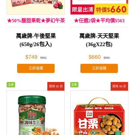
★50%酸甜果乾★夢幻午茶
★任選2袋★平均價$563
享受
萬歲牌-午後堅果
萬歲牌-天天堅果
(650g/26包入)
(36gX22包)
$749
$660
$862
$880
立即搶購
立即搶購
全素
全素
限時 85 折
限時 86 折