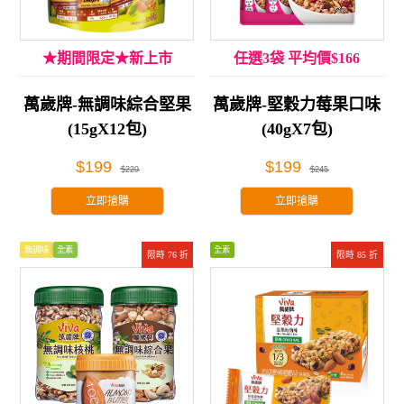
★期間限定★新上市
任選3袋 平均價$166
萬歲牌-無調味綜合堅果
萬歲牌-堅穀力莓果口味
(15gX12包)
(40gX7包)
$199
$199
$229
$245
立即搶購
立即搶購
無調味
全素
全素
限時 76 折
限時 85 折