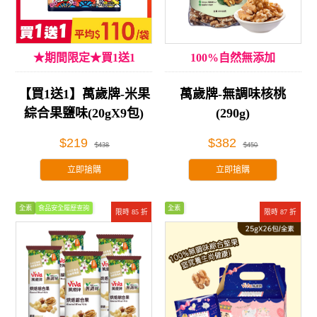
★期間限定★買1送1
100%自然無添加
【買1送1】萬歲牌-米果
萬歲牌-無調味核桃
綜合果鹽味(20gX9包)
(290g)
$219
$382
$438
$450
立即搶購
立即搶購
全素
食品安全履歷查詢
全素
限時 85 折
限時 87 折