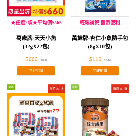
★任選2袋★平均價$563
輕鬆補鈣 攜帶便利
萬歲牌-天天小魚
萬歲牌-杏仁小魚隨手包
(32gX22包)
(8gX10包)
$660
$110
$880
$130
立即搶購
立即搶購
全素
全素
限時 81 折
限時 85 折