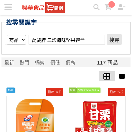
【萬歲牌 三珍海味堅果禮盒】搜尋結果 | ★聯華食品e購網★
搜尋關鍵字
搜尋
117 商品
最新
熱門
暢銷
價低
價高
奶素
全素
食品安全履歷查詢
限時 86 折
限時 85 折