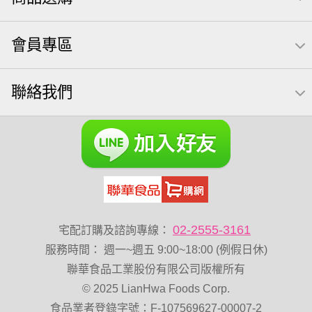
紅棗
【萬歲牌】每日堅果系列
萬歲牌 南瓜籽
會員專區
全聯 南瓜子
素食
小魚干
無調味綜合堅果
杏仁
三角飯糰
萬歲牌 米果
芥末 可樂果
禮盒
聯絡我們
VA 萬歲牌 總匯點心包(42gx20包)
總匯點心包
減糖日記
烘焙
萬歲牌 堅果小包裝活力堅果
香菜
梅子
綜合堅果
榛果
黑豆
開心果 萬歲牌
無調味綜合果
無加糖
魚
萬歲牌 蔓越莓
蜜汁腰果
小魚乾
全聯 海苔
Diy飯糰
無糖 堅果飲
萬歲牌小魚
滿天星
全聯 海苔細
02-2555-3161
宅配訂購及諮詢專線：
蔓越梅
元氣什穀堅果飲
Costco 萬歲牌堅果
飯糰
服務時間
：
週一~週五 9:00~18:00 (例假日休)
芝麻
穀物棒
拜拜箱
全聯 核桃
寶寶 海苔
聯華食品工業股份有限公司版權所有
© 2025 LianHwa Foods Corp.
波浪脆
卡廸那95℃薯條原味18克*5包
60g
食品業者登錄字號：F-107569627-00007-2