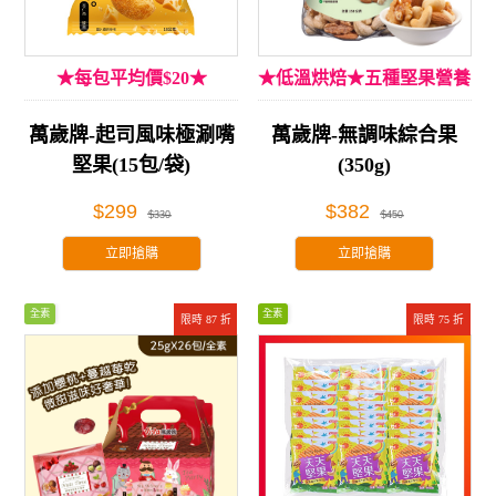
★每包平均價$20★
★低溫烘焙★五種堅果營養
萬歲牌-起司風味極涮嘴
萬歲牌-無調味綜合果
堅果(15包/袋)
(350g)
$299
$382
$330
$450
立即搶購
立即搶購
全素
全素
限時 87 折
限時 75 折