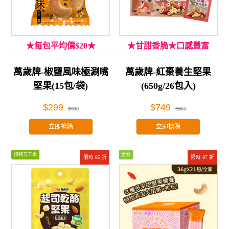
★每包平均價$20★
★甘甜香脆★口感豐富
萬歲牌-椒鹽風味極涮嘴
萬歲牌-紅棗養生堅果
堅果(15包/袋)
(650g/26包入)
$299
$749
$330
$862
立即搶購
立即搶購
植物五辛素
全素
限時 85 折
限時 87 折