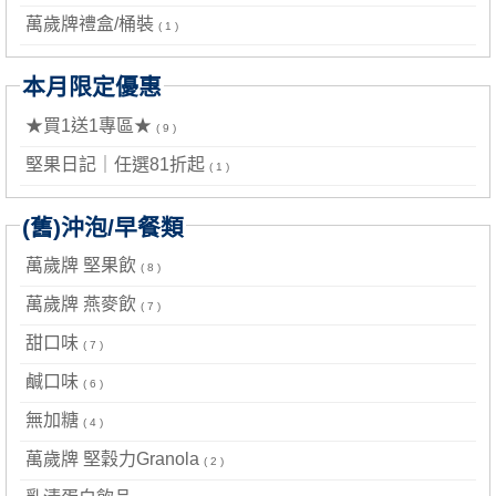
萬歲牌禮盒/桶裝
( 1 )
本月限定優惠
★買1送1專區★
( 9 )
堅果日記｜任選81折起
( 1 )
(舊)沖泡/早餐類
萬歲牌 堅果飲
( 8 )
萬歲牌 燕麥飲
( 7 )
甜口味
( 7 )
鹹口味
( 6 )
無加糖
( 4 )
萬歲牌 堅穀力Granola
( 2 )