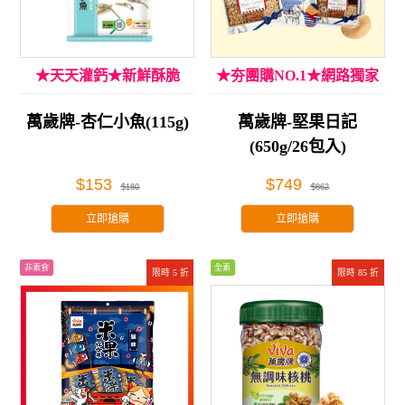
★天天灌鈣★新鮮酥脆
★夯團購NO.1★網路獨家
萬歲牌-杏仁小魚(115g)
萬歲牌-堅果日記
(650g/26包入)
$153
$749
$180
$862
立即搶購
立即搶購
非素食
全素
限時 5 折
限時 85 折