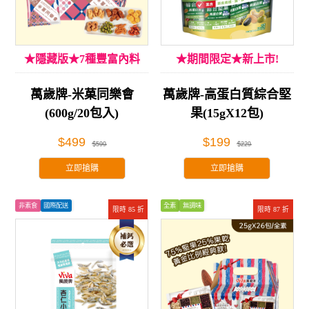
★隱藏版★7種豐富內料
★期間限定★新上市!
萬歲牌-米菓同樂會
萬歲牌-高蛋白質綜合堅
(600g/20包入)
果(15gX12包)
$499
$199
$599
$229
立即搶購
立即搶購
非素食
國際配送
全素
無調味
限時 85 折
限時 87 折