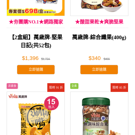
★夯團購NO.1★網路獨家
★酸甜果乾★爽脆堅果
【2盒組】萬歲牌-堅果
萬歲牌-綜合纖果(400g)
日記(共52包)
$1,396
$340
$1,724
$400
立即搶購
立即搶購
非素食
全素
限時 91 折
限時 85 折