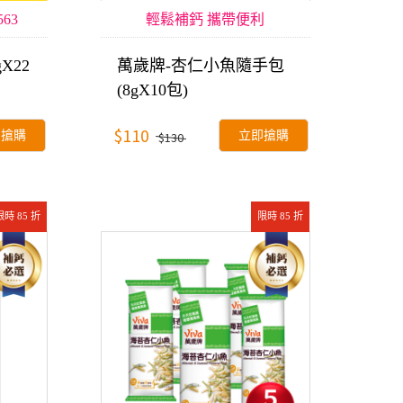
63
輕鬆補鈣 攜帶便利
X22
萬歲牌-杏仁小魚隨手包
(8gX10包)
$110
即搶購
立即搶購
$130
限時 85 折
限時 85 折