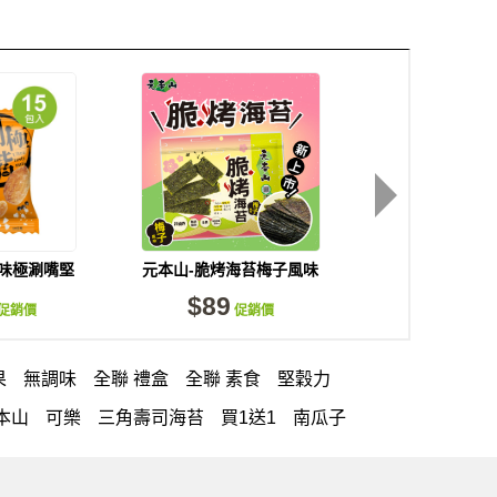
風味極涮嘴堅
元本山-脆烤海苔梅子風味
卡廸那95℃薯
/袋)
(34g/袋)
菜捲風味(5
$89
$70
促銷價
促銷價
促
果
無調味
全聯 禮盒
全聯 素食
堅穀力
本山
可樂
三角壽司海苔
買1送1
南瓜子
堅果系列
芋頭
減糖日記
禮盒
素食
杏仁
全聯 南瓜子
三角飯糰
蔓越梅
綜合堅果