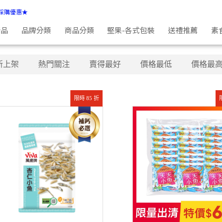
採購優惠★
新品
品牌分類
商品分類
堅果-各式包裝
送禮推薦
素
新上架
熱門關注
賣得最好
價格最低
價格最
限時 85 折