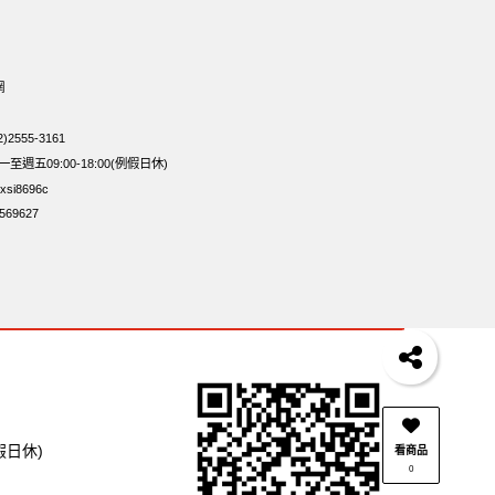
末味
萬歲牌 蔓越莓
無加糖
開心果 萬歲牌
無添加
豌豆
乳清
脆片
穀物棒
總匯點心包
網
包33公克44 包
波浪脆
2555-3161
週五09:00-18:00(例假日休)
si8696c
69627
假日休)
看商品
0