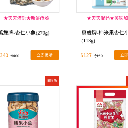
★天天灌鈣★新鮮酥脆
★天天灌鈣★美味加
萬歲牌-杏仁小魚(270g)
萬歲牌-柿米果杏仁
(113g)
340
$127
立即搶購
立
$400
$150
限時 折