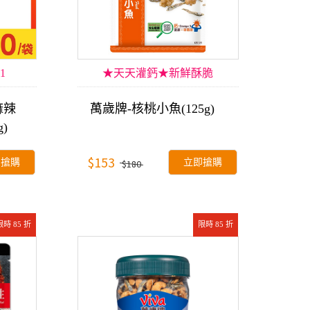
1
★天天灌鈣★新鮮酥脆
麻辣
萬歲牌-核桃小魚(125g)
)
$153
即搶購
立即搶購
$180
限時 85 折
限時 85 折