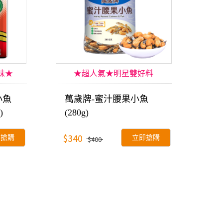
味★
★超人氣★明星雙好料
小魚
萬歲牌-蜜汁腰果小魚
)
(280g)
$340
即搶購
立即搶購
$400