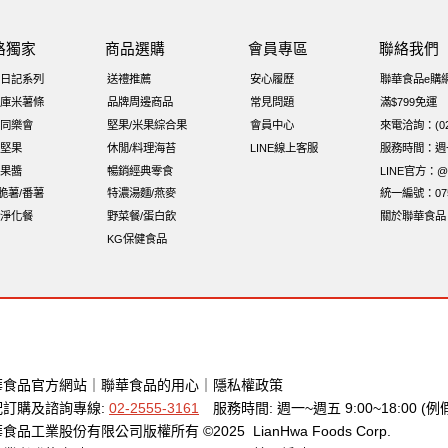
什穀堅果飲
烘焙
萬歲牌 堅果小包裝活力堅果
榛果
海苔 芥
路獨家
商品選購
會員專區
聯絡我們
全聯 海苔
黑豆
全聯 海苔細
小包裝
堅果禮盒
三角飯
日記系列
送禮推薦
安心履歷
聯華食品e購
5℃鮮脆三色丁
味付
萬歲牌-堅穀力
花生
萬歲牌 堅果補給隨行
庫米薯條
品牌周邊商品
常見問題
滿$799免運
同樂會
堅果/米果綜合果
會員中心
來電洽詢：(02)
香菜
夏威夷果
紅棗
能量
Costco 萬歲牌堅果
60g
堅果
休閒/料理海苔
LINE線上客服
服務時間：週一至
果醬
暢銷經典零食
LINE官方：@x
i脆薯/番薯
特濃湯麵/燕麥
統一編號：075
淨化餐
野菜餐/蛋白飲
關於聯華食品
KG保健食品
華食品官方網站
｜
聯華食品的用心
｜
隱私權政策
配訂購及諮詢專線:
02-2555-3161
服務時間: 週一~週五 9:00~18:00 (例
食品工業股份有限公司版權所有 ©2025 LianHwa Foods Corp.