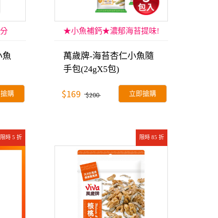
分
★小魚補鈣★濃郁海苔提味!
小魚
萬歲牌-海苔杏仁小魚隨
手包(24gX5包)
$169
即搶購
立即搶購
$200
限時 5 折
限時 85 折