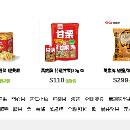
薯條-經典原
萬歲牌-特選甘栗(30gX5
萬歲牌-椒鹽
包入)
包)
果(15包
$110
$299
促銷價
促銷價
堅果
開心果
杏仁小魚
可樂果
海苔
全聯 零食
無調味堅
椒鹽
腰果
栗
薯條
萬歲牌
全聯 拜拜
飲
桶裝堅果
元
角
荷卡
萬歲開心果
隨手包
無調味綜合果
【萬歲牌】每日
果
小魚
蜜汁腰果
可樂果 帆布袋
果乾
無糖 堅果飲
梅子