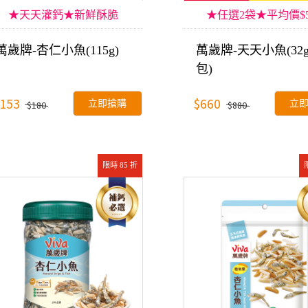
★天天灌鈣★新鮮酥脆
★任選2袋★平均價$5
萬歲牌-杏仁小魚(115g)
萬歲牌-天天小魚(32g
包)
153
$660
立即搶購
立
$180
$880
限時 85 折