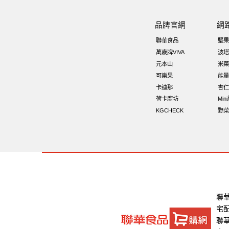
Diy飯糰
芝麻
魚
脆烤
元氣
品牌官網
網
全聯 堅果
萬歲牌小魚
滿天星
聯華食品
堅果
低溫烘焙
寶寶 海苔
卡廸那 9
萬歲牌VIVA
波塔
元本山
米菓
卡廸那95℃薯條原味18克*5包
可樂果
能量
卡迪那
杏仁
荷卡廚坊
Min
KGCHECK
野菜
聯
宅
聯華