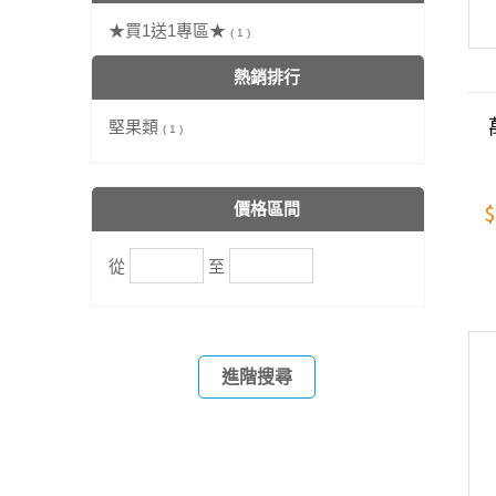
★買1送1專區★
( 1 )
熱銷排行
堅果類
( 1 )
$
價格區間
從
至
進階搜尋