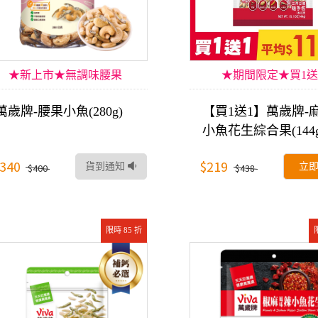
★新上市★無調味腰果
★期間限定★買1送
萬歲牌-腰果小魚(280g)
【買1送1】萬歲牌-
小魚花生綜合果(144g
340
$219
貨到通知
立
$400
$438
限時 85 折