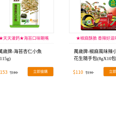
★天天灌鈣★海苔口味唰嘴
★椒麻酥脆 香辣好滋
萬歲牌-海苔杏仁小魚
萬歲牌-椒麻風味辣
(115g)
花生隨手包(8gX10包
153
$110
立即搶購
立
$180
$130