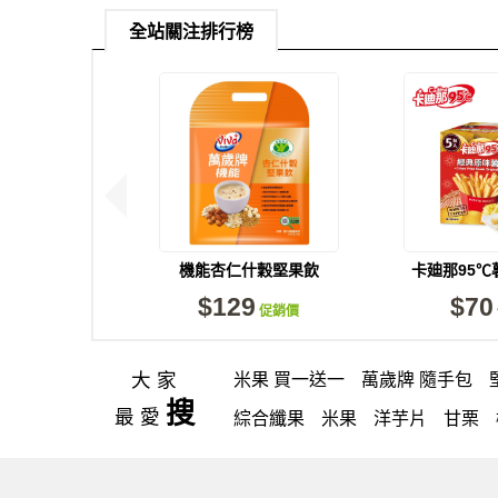
全站關注排行榜
機能杏仁什穀堅果飲
卡廸那95℃
(30gX8包)
味(5
$129
$70
促銷價
大家
米果 買一送一
萬歲牌 隨手包
搜
最愛
綜合纖果
米果
洋芋片
甘栗
icash
高蛋白
起司
核桃
三
芥末 可樂果
小魚干
萬歲牌 米