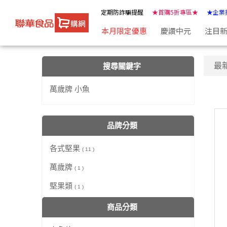
【萬歲牌 小魚】搜尋結果 | ★聯華食品e購網★
定期防詐騙提醒
★首購5折專區★
★企業
本月限定優惠
慶讚中元
注目
最
搜尋關鍵字
萬歲牌 小魚
品牌分類
各式堅果
( 11 )
萬歲牌
( 1 )
堅果類
( 1 )
商品分類