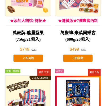
★添加大胡桃+枸杞★
★隱藏版★7種豐富內料
萬歲牌-能量堅果
萬歲牌-米菓同樂會
(756g/21包入)
(600g/20包入)
$749
$499
$862
$599
立即搶購
立即搶購
全素
無調味
非素食
限時 87 折
限時 5 折