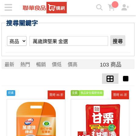
【萬歲牌堅果 金選】搜尋結果 | ★聯華食品e購網★
搜尋關鍵字
搜尋
103 商品
最新
熱門
暢銷
價低
價高
奶素
全素
食品安全履歷查詢
限時 86 折
限時 85 折