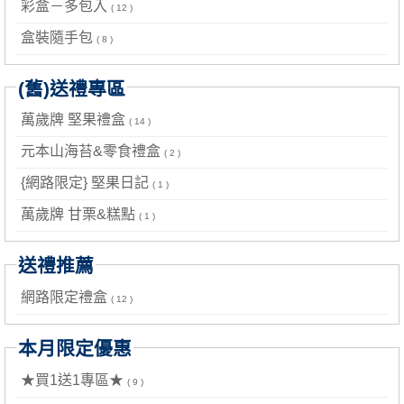
彩盒－多包入
( 12 )
盒裝隨手包
( 8 )
(舊)送禮專區
萬歲牌 堅果禮盒
( 14 )
元本山海苔&零食禮盒
( 2 )
{網路限定} 堅果日記
( 1 )
萬歲牌 甘栗&糕點
( 1 )
送禮推薦
網路限定禮盒
( 12 )
本月限定優惠
★買1送1專區★
( 9 )