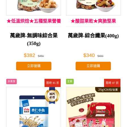
★低溫烘焙★五種堅果營養
★酸甜果乾★爽脆堅果
萬歲牌-無調味綜合果
萬歲牌-綜合纖果(400g)
(350g)
$382
$340
$450
$400
立即搶購
立即搶購
非素食
全素
限時 85 折
限時 87 折