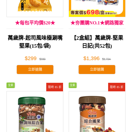
★每包平均價$20★
★夯團購NO.1★網路獨家
萬歲牌-起司風味極涮嘴
【2盒組】萬歲牌-堅果
堅果(15包/袋)
日記(共52包)
$299
$1,396
$330
$1,724
立即搶購
立即搶購
全素
全素
限時 85 折
限時 85 折