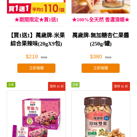
★期間限定★買1送1
★100%全天然 香濃滑順★
【買1送1】萬歲牌-米果
萬歲牌-無加糖杏仁果醬
綜合果辣味(20gX9包)
(250g/罐)
$219
$380
$438
$420
立即搶購
立即搶購
全素
全素
限時 85 折
限時 85 折