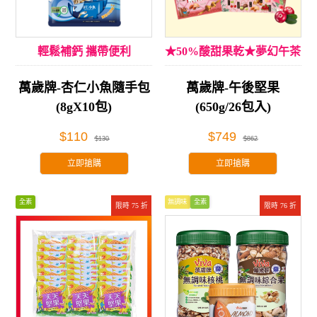
輕鬆補鈣 攜帶便利
★50%酸甜果乾★夢幻午茶
享受
萬歲牌-杏仁小魚隨手包
萬歲牌-午後堅果
(8gX10包)
(650g/26包入)
$110
$749
$130
$862
立即搶購
立即搶購
全素
無調味
全素
限時 75 折
限時 76 折