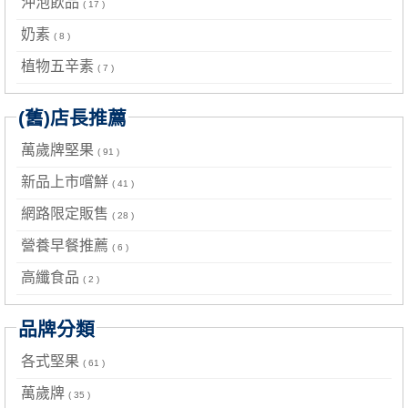
沖泡飲品
( 17 )
奶素
( 8 )
植物五辛素
( 7 )
(舊)店長推薦
萬歲牌堅果
( 91 )
新品上市嚐鮮
( 41 )
網路限定販售
( 28 )
營養早餐推薦
( 6 )
高纖食品
( 2 )
品牌分類
各式堅果
( 61 )
萬歲牌
( 35 )