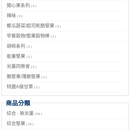
開心果系列
( 4 )
辣味
( 3 )
櫛瓜蔬菜/起司乾酪堅果
( 3 )
早餐穀物/堅果穀物棒
( 2 )
胡桃系列
( 2 )
能量堅果
( 2 )
米菓同樂會
( 2 )
脆堅果/薄脆堅果
( 1 )
特選A級甘栗
( 1 )
商品分類
綜合 - 無米菓
( 53 )
綜合堅果
( 23 )