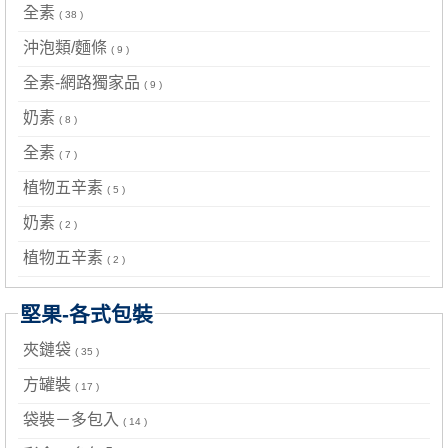
全素
( 38 )
沖泡類/麵條
( 9 )
全素-網路獨家品
( 9 )
奶素
( 8 )
全素
( 7 )
植物五辛素
( 5 )
奶素
( 2 )
植物五辛素
( 2 )
堅果-各式包裝
夾鏈袋
( 35 )
方罐裝
( 17 )
袋裝－多包入
( 14 )