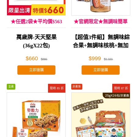
★任選2袋★平均價$563
★官網限定★無調味簡單
吃!
萬歲牌-天天堅果
【超值3件組】無調味綜
(36gX22包)
合果+無調味核桃+無加
糖杏仁果醬
$660
$999
$880
$1,320
立即搶購
立即搶購
全素
非素食
限時 85 折
限時 87 折