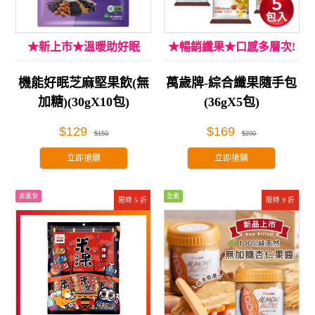
★新上市★溫暖助好眠
★暢銷纖果★口感多層次!
機能好眠芝麻堅果飲(無
萬歲牌-綜合纖果隨手包
加糖)(30gX10包)
(36gX5包)
$129
$169
$150
$200
立即搶購
立即搶購
非素食
全素
限時 5 折
限時 9 折