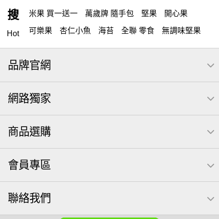
搜
米果 買一送一
萬歲牌 隨手包
堅果
開心果
可樂果
杏仁小魚
海苔
全聯 零食
無調味堅果
Hot
無調味
全聯 禮盒
堅穀力
綜合纖果
全聯 素食
品牌官網
萬歲開心果
米果
腰果
核桃
桶裝堅果
椒鹽
全聯 拜拜
洋芋片
元本山
萬歲牌
甘栗
小魚
網路獨家
薯條
飲
買1送1
高蛋白
可樂
三角壽司海苔
南瓜子
每日
icash
起司
義大利麵
荷卡
商品選購
卡廸那 95℃鮮脆三色丁
三角
芋頭
紅棗
【萬歲牌】每日堅果系列
萬歲牌 南瓜籽
會員專區
芥末 可樂果
禮盒
VA 萬歲牌 總匯點心包(42gx20包)
總匯點心包
聯絡我們
減糖日記
素食
全聯 南瓜子
小魚干
無調味綜合堅果
杏仁
三角飯糰
萬歲牌 米果