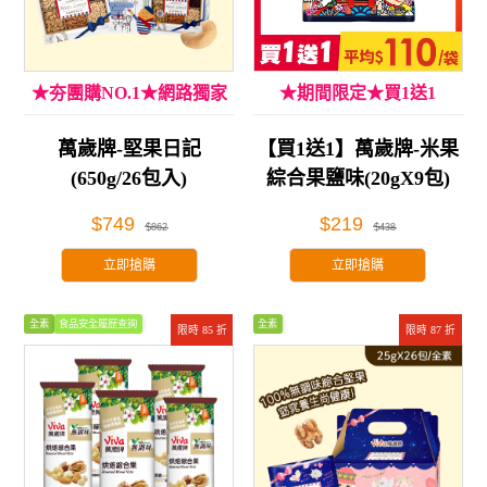
★夯團購NO.1★網路獨家
★期間限定★買1送1
萬歲牌-堅果日記
【買1送1】萬歲牌-米果
(650g/26包入)
綜合果鹽味(20gX9包)
$749
$219
$862
$438
立即搶購
立即搶購
全素
食品安全履歷查詢
全素
限時 85 折
限時 87 折