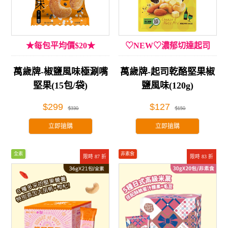
★每包平均價$20★
♡NEW♡濃郁切達起司
萬歲牌-椒鹽風味極涮嘴
萬歲牌-起司乾酪堅果椒
堅果(15包/袋)
鹽風味(120g)
$299
$127
$330
$150
立即搶購
立即搶購
全素
非素食
限時 87 折
限時 83 折