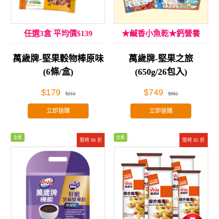
任選3盒 平均價$139
★鹹香小魚乾★鈣營養
萬歲牌-堅果穀物棒原味
萬歲牌-堅果之旅
(6條/盒)
(650g/26包入)
$179
$749
$210
$862
立即搶購
立即搶購
全素
全素
限時 86 折
限時 85 折