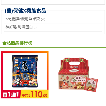
(舊)保健X機能食品
<萬歲牌>機能堅果飲
( 4 )
神好喝 乳清蛋白
( 2 )
全站熱銷排行榜