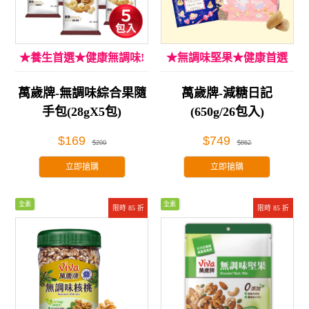
★養生首選★健康無調味!
★無調味堅果★健康首選
萬歲牌-無調味綜合果隨
萬歲牌-減糖日記
手包(28gX5包)
(650g/26包入)
$169
$749
$200
$862
立即搶購
立即搶購
全素
全素
限時 85 折
限時 85 折