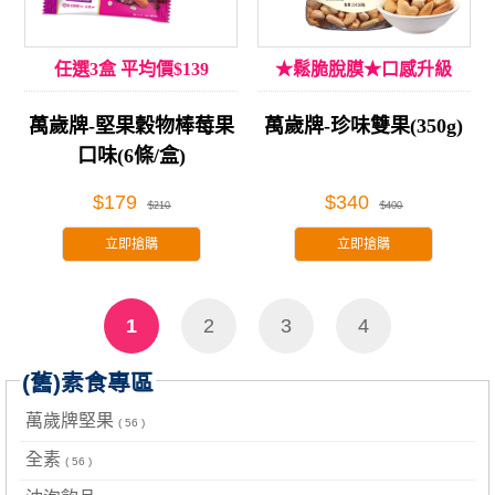
任選3盒 平均價$139
★鬆脆脫膜★口感升級
萬歲牌-堅果穀物棒莓果
萬歲牌-珍味雙果(350g)
口味(6條/盒)
$179
$340
$210
$400
立即搶購
立即搶購
1
2
3
4
(舊)素食專區
萬歲牌堅果
( 56 )
全素
( 56 )