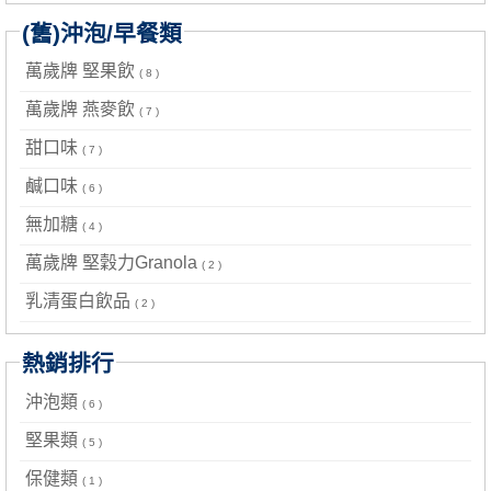
(舊)沖泡/早餐類
萬歲牌 堅果飲
( 8 )
萬歲牌 燕麥飲
( 7 )
甜口味
( 7 )
鹹口味
( 6 )
無加糖
( 4 )
萬歲牌 堅穀力Granola
( 2 )
乳清蛋白飲品
( 2 )
熱銷排行
沖泡類
( 6 )
堅果類
( 5 )
保健類
( 1 )