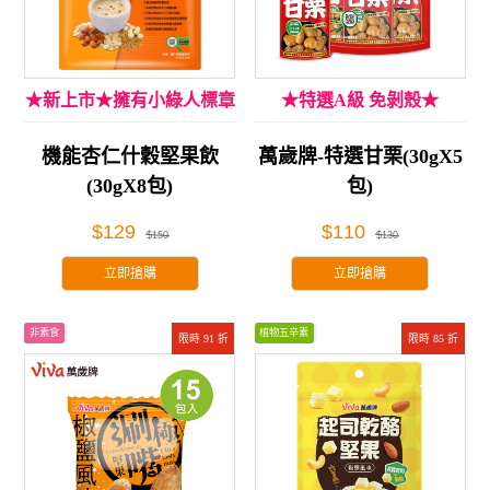
★新上市★擁有小綠人標章
★特選A級 免剝殼★
機能杏仁什穀堅果飲
萬歲牌-特選甘栗(30gX5
(30gX8包)
包)
$129
$110
$150
$130
立即搶購
立即搶購
非素食
植物五辛素
限時 91 折
限時 85 折