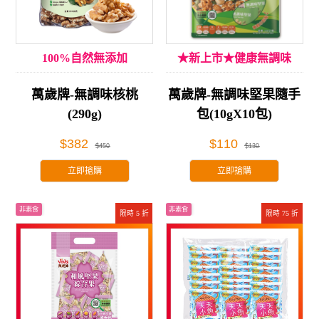
100%自然無添加
★新上市★健康無調味
萬歲牌-無調味核桃
萬歲牌-無調味堅果隨手
(290g)
包(10gX10包)
$382
$110
$450
$130
立即搶購
立即搶購
非素食
非素食
限時 5 折
限時 75 折