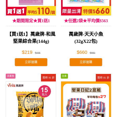
★期間限定★買1送1
★任選2袋★平均價$563
【買1送1】萬歲牌-和風
萬歲牌-天天小魚
堅果綜合果(144g)
(32gX22包)
$219
$660
$438
$880
立即搶購
立即搶購
非素食
全素
限時 91 折
限時 81 折