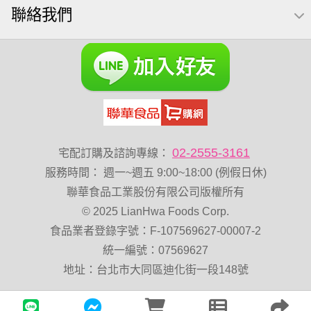
聯絡我們
桶裝堅果
果乾
芝麻
脆烤
小包裝
胡桃
紅棗
開心果 萬歲牌
海苔 芥末味
全聯 堅果禮盒
萬歲牌 蔓越莓
全聯 海苔
榛果
萬歲牌 堅果小包裝活力堅果
滿天星
無加糖
小魚乾
Diy飯糰
烘焙
蜜汁腰果
夏威夷
萬歲牌小魚
全聯 堅果
元氣什穀堅果飲
02-2555-3161
宅配訂購及諮詢專線：
萬歲開心果
花生
萬歲牌-堅穀力
乳清
綜合
服務時間
：
週一~週五 9:00~18:00 (例假日休)
低溫烘焙
總匯點心
卡廸那 95℃鮮脆三色丁
聯華食品工業股份有限公司版權所有
© 2025 LianHwa Foods Corp.
飯卷專用海苔
盛香珍 堅果
食品業者登錄字號：F-107569627-00007-2
萬歲牌 堅果補給隨行包33公克44 包
60g
減糖日記
統一編號：07569627
卡廸那95℃薯條原味18克*5包
Costco 萬歲牌堅果
地址：台北市大同區迪化街一段148號
脆片
寶寶 海苔
三角飯
波浪脆
能量
中秋禮盒