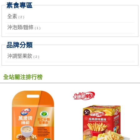
素食專區
全素
( 2 )
沖泡類/麵條
( 1 )
品牌分類
沖調堅果飲
( 2 )
全站關注排行榜