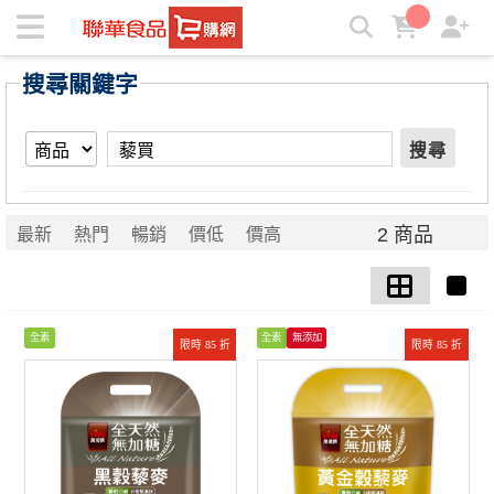
【藜買】搜尋結果 | ★聯華食品e購網★
搜尋關鍵字
搜尋
2 商品
最新
熱門
暢銷
價低
價高
全素
全素
無添加
限時 85 折
限時 85 折