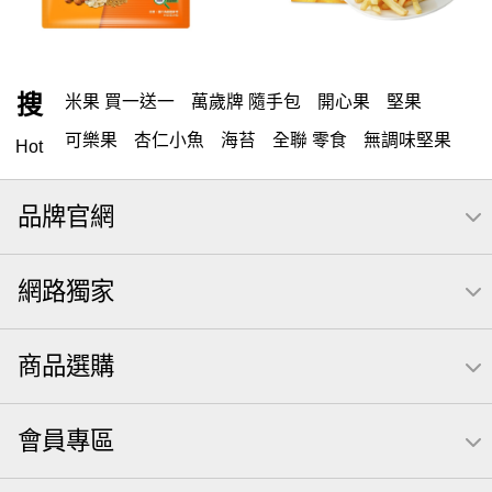
搜
米果 買一送一
萬歲牌 隨手包
開心果
堅果
可樂果
杏仁小魚
海苔
全聯 零食
無調味堅果
Hot
隨手包
無調味
全聯 禮盒
綜合纖果
堅穀力
品牌官網
薯條
全聯 素食
腰果
綜合果
洋芋片
高蛋白
栗
椒鹽
米果
甘栗
萬歲牌
飲
全聯 拜拜
網路獨家
桶裝
可樂
起司
南瓜子
萬歲牌; 堅果
荷卡
芋頭
三角壽司海苔
核桃
三角
綜合堅果
商品選購
無調味綜合堅果
三角飯糰
icash
元本山
無調味綜合果
【萬歲牌】每日堅果系列
小魚
會員專區
禮盒
芥末 可樂果
全聯 南瓜子
豌豆
無糖 堅果飲
杏仁
買1送1
萬歲牌 米果
可樂果 帆布袋