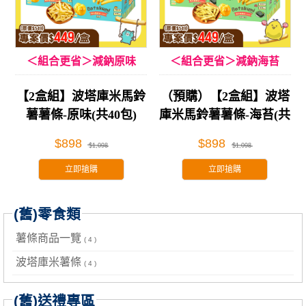
＜組合更省＞減鈉原味
＜組合更省＞減鈉海苔
【2盒組】波塔庫米馬鈴
（預購）【2盒組】波塔
薯薯條-原味(共40包)
庫米馬鈴薯薯條-海苔(共
40包)
$898
$898
$1,098
$1,098
立即搶購
立即搶購
(舊)零食類
薯條商品一覽
( 4 )
波塔庫米薯條
( 4 )
(舊)送禮專區