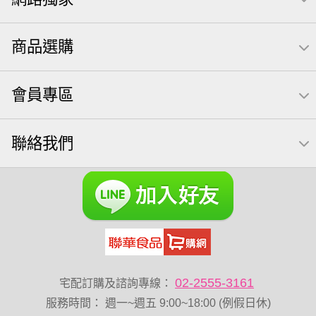
三角壽司海苔
買1送1
核桃
南瓜子
icash
高蛋白
起司
三角
荷卡
萬歲開心果
減糖日記
商品選購
隨手包
無調味綜合果
【萬歲牌】每日堅果系列
芋頭
禮盒
素食
杏仁
小魚干
芥末 可樂果
會員專區
小魚
萬歲牌 米果
蜜汁腰果
可樂果 帆布袋
無糖 堅果飲
果乾
梅子
三角飯糰
全聯 南瓜子
聯絡我們
蔓越梅
綜合堅果
Diy飯糰
芝麻
脆烤
魚
元氣什穀堅果飲
烘焙
萬歲牌 堅果小包裝活力堅果
榛果
海苔 芥末味
萬歲牌 蔓越莓
無加糖
開心果 萬歲牌
全聯 堅果
萬歲牌小魚
全聯 海苔
滿天星
黑豆
小包裝
全聯 海苔細
全聯 核桃
堅果禮盒
三角飯
無添加
乳清
豌豆
脆片
02-2555-3161
宅配訂購及諮詢專線：
穀物棒
總匯點心包
低溫烘焙
寶寶 海苔
服務時間
：
週一~週五 9:00~18:00 (例假日休)