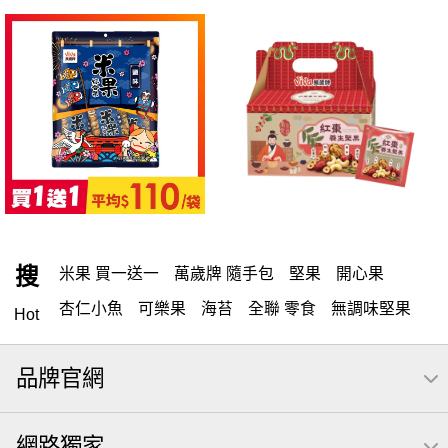
搜
米果 買一送一
萬歲牌 隨手包
堅果
開心果
杏仁小魚
可樂果
海苔
全聯 零食
無調味堅果
Hot
無調味
全聯 禮盒
全聯 素食
堅穀力
綜合纖果
品牌官網
米果
洋芋片
甘栗
椒鹽
腰果
栗
萬歲牌
薯條
全聯 拜拜
飲
桶裝堅果
元本山
可樂
網路獨家