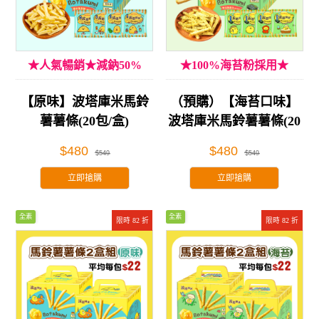
★人氣暢銷★減鈉50%
★100%海苔粉採用★
【原味】波塔庫米馬鈴
（預購）【海苔口味】
薯薯條(20包/盒)
波塔庫米馬鈴薯薯條(20
包/盒)
$480
$480
$549
$549
立即搶購
立即搶購
全素
全素
限時 82 折
限時 82 折