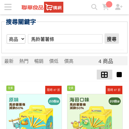
【馬鈴薯薯條】搜尋結果 | ★聯華食品e購網★
搜尋關鍵字
搜尋
4 商品
最新
熱門
暢銷
價低
價高
全素
全素
限時 87 折
限時 87 折