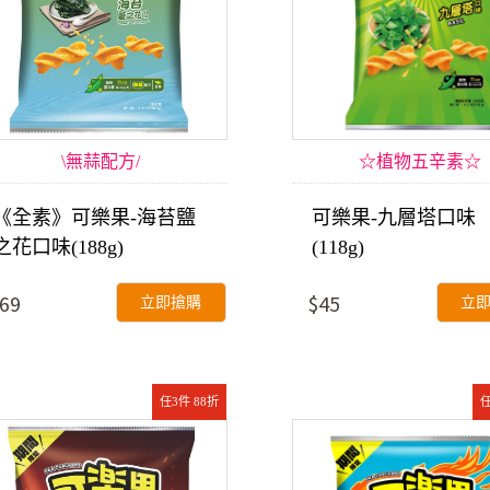
\無蒜配方/
☆植物五辛素☆
《全素》可樂果-海苔鹽
可樂果-九層塔口味
之花口味(188g)
(118g)
69
$45
立即搶購
立
任3件 88折
任