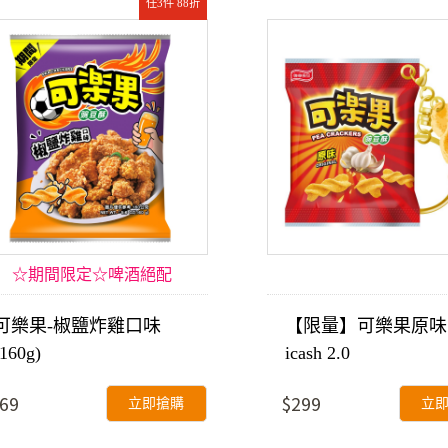
任3件 88折
☆期間限定☆啤酒絕配
可樂果-椒鹽炸雞口味
【限量】可樂果原味
(160g)
icash 2.0
69
$299
立即搶購
立