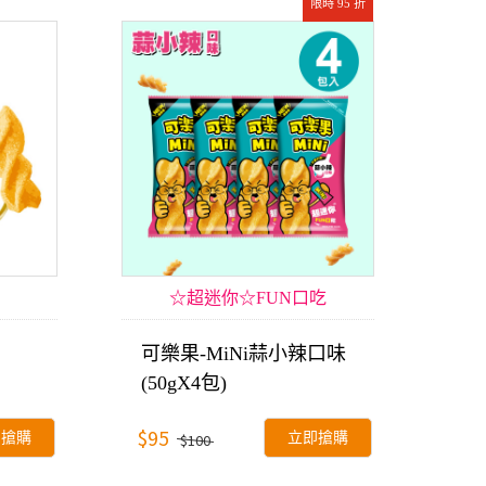
限時 95 折
☆超迷你☆FUN口吃
可樂果-MiNi蒜小辣口味
(50gX4包)
$95
即搶購
立即搶購
$100