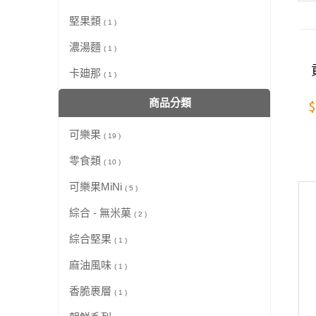
堅果類
( 1 )
濃湯麵
( 1 )
卡廸那
( 1 )
$
商品分類
可樂果
( 19 )
零食類
( 10 )
可樂果MiNi
( 5 )
綜合 - 無米菓
( 2 )
綜合堅果
( 1 )
麻油風味
( 1 )
香脆裹層
( 1 )