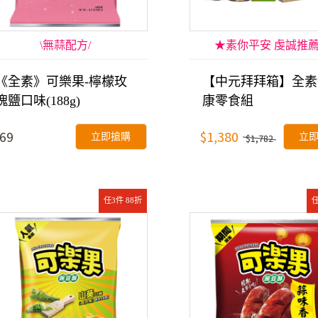
\無蒜配方/
★素你平安 虔誠推
《全素》可樂果-檸檬玫
【中元拜拜箱】全素
瑰鹽口味(188g)
康零食組
69
$1,380
立即搶購
立
$1,782
任3件 88折
任