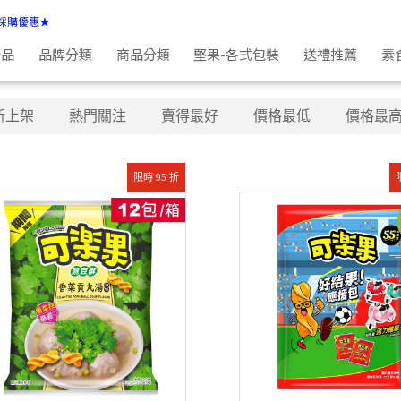
採購優惠★
新品
品牌分類
商品分類
堅果-各式包裝
送禮推薦
素
新上架
熱門關注
賣得最好
價格最低
價格最
限時 95 折