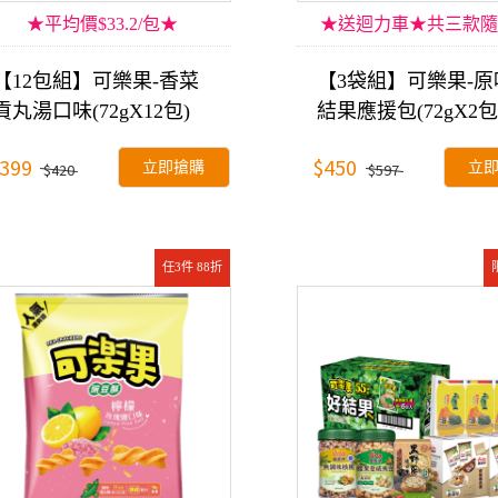
★平均價$33.2/包★
★送迴力車★共三款隨
貨
【12包組】可樂果-香菜
【3袋組】可樂果-原
貢丸湯口味(72gX12包)
結果應援包(72gX2包)
袋
399
$450
立即搶購
立
$420
$597
任3件 88折