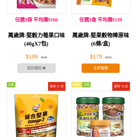
任選3袋 平均價$166
任選3盒 平均價$139
萬歲牌-堅穀力莓果口味
萬歲牌-堅果穀物棒原味
(40gX7包)
(6條/盒)
$199
$179
$245
$210
貨到通知
立即搶購
全素
無調味
全素
限時 87 折
限時 76 折