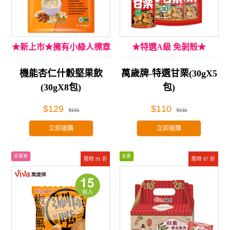
★新上市★擁有小綠人標章
★特選A級 免剝殼★
機能杏仁什穀堅果飲
萬歲牌-特選甘栗(30gX5
(30gX8包)
包)
$129
$110
$150
$130
立即搶購
立即搶購
非素食
全素
限時 91 折
限時 87 折