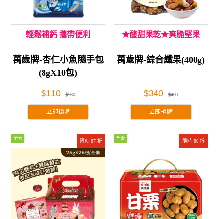
輕鬆補鈣 攜帶便利
★酸甜果乾★爽脆堅果
萬歲牌-杏仁小魚隨手包
萬歲牌-綜合纖果(400g)
(8gX10包)
$110
$340
$130
$400
立即搶購
立即搶購
全素
全素
限時 87 折
限時 86 折