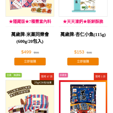
★隱藏版★7種豐富內料
★天天灌鈣★新鮮酥脆
萬歲牌-米菓同樂會
萬歲牌-杏仁小魚(115g)
(600g/20包入)
$499
$153
$599
$180
立即搶購
立即搶購
全素
無調味
非素食
限時 87 折
限時 5 折