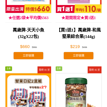
★任選2袋★平均價$563
★期間限定★買1送1
萬歲牌-天天小魚
【買1送1】萬歲牌-和風
(32gX22包)
堅果綜合果(144g)
$660
$219
$880
$438
立即搶購
立即搶購
全素
全素
限時 81 折
限時 85 折