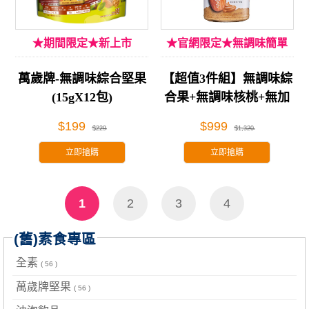
★期間限定★新上市
★官網限定★無調味簡單
吃!
萬歲牌-無調味綜合堅果
【超值3件組】無調味綜
(15gX12包)
合果+無調味核桃+無加
糖杏仁果醬
$199
$999
$229
$1,320
立即搶購
立即搶購
1
2
3
4
(舊)素食專區
全素
( 56 )
萬歲牌堅果
( 56 )