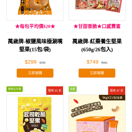
★每包平均價$20★
★甘甜香脆★口感豐富
萬歲牌-椒鹽風味極涮嘴
萬歲牌-紅棗養生堅果
堅果(15包/袋)
(650g/26包入)
$299
$749
$330
$862
立即搶購
立即搶購
植物五辛素
全素
限時 85 折
限時 87 折