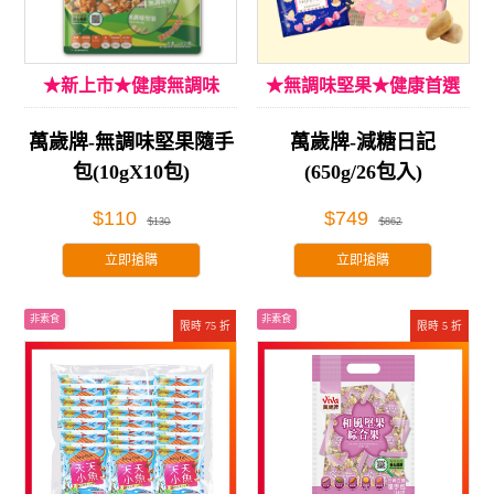
★新上市★健康無調味
★無調味堅果★健康首選
萬歲牌-無調味堅果隨手
萬歲牌-減糖日記
包(10gX10包)
(650g/26包入)
$110
$749
$130
$862
立即搶購
立即搶購
非素食
非素食
限時 75 折
限時 5 折