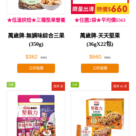
★低溫烘焙★三種堅果營養
★任選2袋★平均價$563
萬歲牌-無調味綜合三果
萬歲牌-天天堅果
(350g)
(36gX22包)
$382
$660
$450
$880
立即搶購
立即搶購
全素
全素
限時 折
限時 85 折