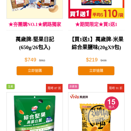
★夯團購NO.1★網路獨家
★期間限定★買1送1
萬歲牌-堅果日記
【買1送1】萬歲牌-米果
(650g/26包入)
綜合果鹽味(20gX9包)
$749
$219
$862
$438
立即搶購
立即搶購
全素
非素食
限時 87 折
限時 91 折