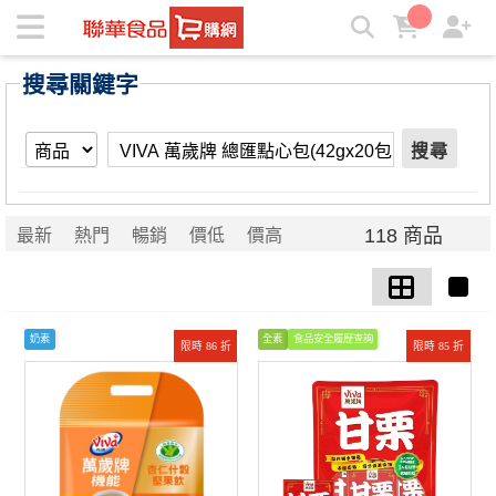
【VIVA 萬歲牌 總匯點心包(42gx20包賣價】搜尋結果 | ★聯華
食品e購網★
搜尋關鍵字
搜尋
118 商品
最新
熱門
暢銷
價低
價高
奶素
全素
食品安全履歷查詢
限時 86 折
限時 85 折