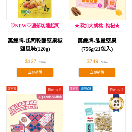
♡NEW♡濃郁切達起司
★添加大胡桃+枸杞★
萬歲牌-起司乾酪堅果椒
萬歲牌-能量堅果
鹽風味(120g)
(756g/21包入)
$127
$749
$150
$862
立即搶購
立即搶購
非素食
非素食
國際配送
限時 83 折
限時 85 折