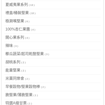
夏威夷果系列
( 13 )
禮盒/桶裝堅果
( 10 )
極涮嘴堅果
( 6 )
100%杏仁果醬
( 4 )
開心果系列
( 4 )
辣味
( 3 )
櫛瓜蔬菜/起司乾酪堅果
( 3 )
胡桃系列
( 2 )
能量堅果
( 2 )
米菓同樂會
( 2 )
早餐穀物/堅果穀物棒
( 2 )
脆堅果/薄脆堅果
( 1 )
特選A級甘栗
( 1 )