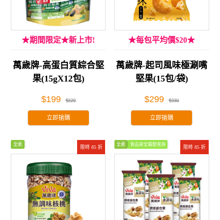
★期間限定★新上市!
★每包平均價$20★
萬歲牌-高蛋白質綜合堅
萬歲牌-起司風味極涮嘴
果(15gX12包)
堅果(15包/袋)
$199
$299
$229
$330
立即搶購
立即搶購
全素
全素
食品安全履歷查詢
限時 85 折
限時 85 折