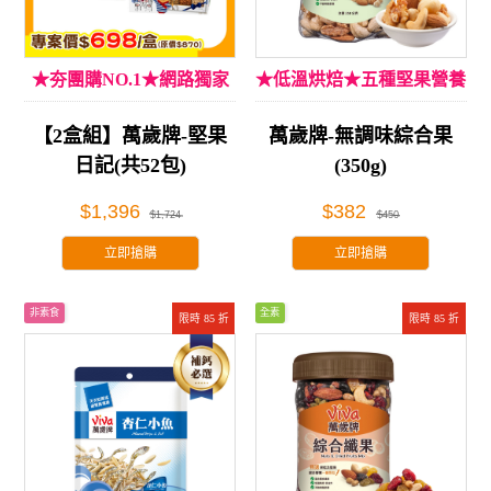
★夯團購NO.1★網路獨家
★低溫烘焙★五種堅果營養
【2盒組】萬歲牌-堅果
萬歲牌-無調味綜合果
日記(共52包)
(350g)
$1,396
$382
$1,724
$450
立即搶購
立即搶購
非素食
全素
限時 85 折
限時 85 折