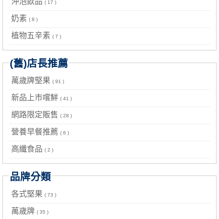
沖泡飲品
( 17 )
奶素
( 8 )
植物五辛素
( 7 )
(舊)店長推薦
萬歲牌堅果
( 91 )
新品上市嚐鮮
( 41 )
網路限定販售
( 28 )
營養早餐推薦
( 6 )
高纖食品
( 2 )
品牌分類
各式堅果
( 73 )
萬歲牌
( 35 )