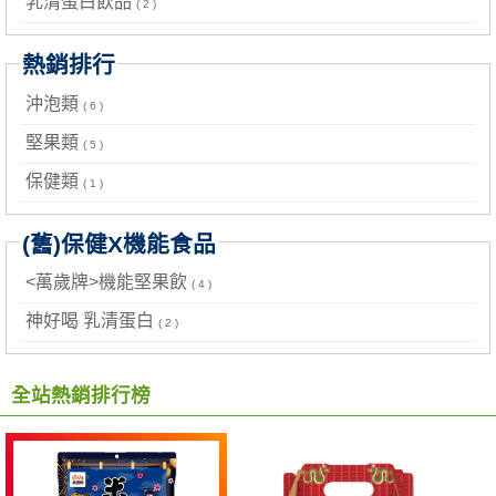
乳清蛋白飲品
( 2 )
熱銷排行
沖泡類
( 6 )
堅果類
( 5 )
保健類
( 1 )
(舊)保健X機能食品
<萬歲牌>機能堅果飲
( 4 )
神好喝 乳清蛋白
( 2 )
全站熱銷排行榜