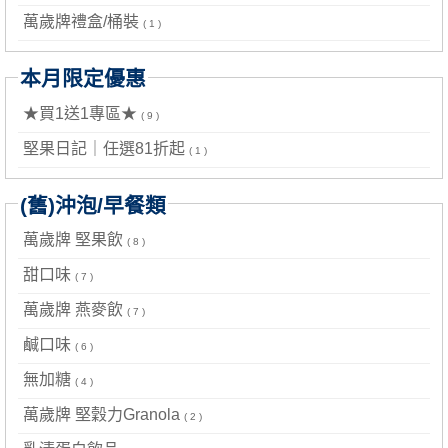
萬歲牌禮盒/桶裝
( 1 )
本月限定優惠
★買1送1專區★
( 9 )
堅果日記｜任選81折起
( 1 )
(舊)沖泡/早餐類
萬歲牌 堅果飲
( 8 )
甜口味
( 7 )
萬歲牌 燕麥飲
( 7 )
鹹口味
( 6 )
無加糖
( 4 )
萬歲牌 堅穀力Granola
( 2 )