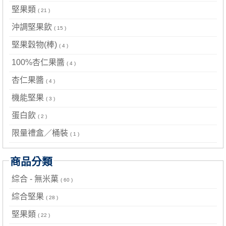
堅果類
( 21 )
沖調堅果飲
( 15 )
堅果穀物(棒)
( 4 )
100%杏仁果醬
( 4 )
杏仁果醬
( 4 )
機能堅果
( 3 )
蛋白飲
( 2 )
限量禮盒／桶裝
( 1 )
商品分類
綜合 - 無米菓
( 60 )
綜合堅果
( 28 )
堅果類
( 22 )