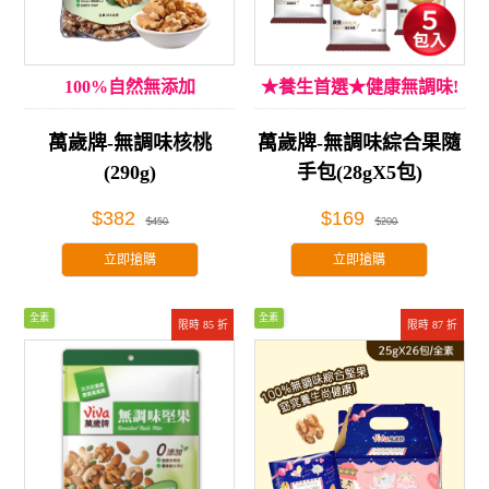
100%自然無添加
★養生首選★健康無調味!
萬歲牌-無調味核桃
萬歲牌-無調味綜合果隨
(290g)
手包(28gX5包)
$382
$169
$450
$200
立即搶購
立即搶購
全素
全素
限時 85 折
限時 87 折