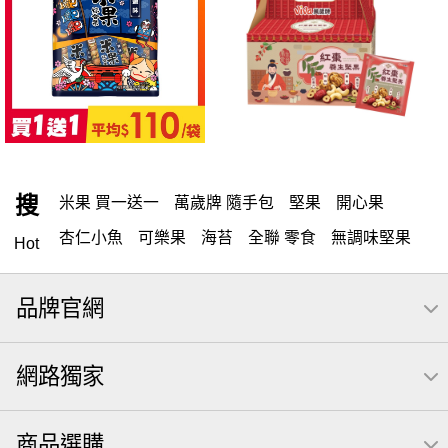
搜
米果 買一送一
萬歲牌 隨手包
堅果
開心果
杏仁小魚
可樂果
海苔
全聯 零食
無調味堅果
Hot
無調味
全聯 禮盒
全聯 素食
堅穀力
綜合纖果
品牌官網
米果
洋芋片
甘栗
椒鹽
腰果
栗
萬歲牌
薯條
全聯 拜拜
飲
桶裝堅果
買1送1
元本山
可樂
網路獨家
三角壽司海苔
icash
高蛋白
起司
核桃
南瓜子
萬歲開心果
三角
荷卡
【萬歲牌】每日堅果系列
商品選購
芋頭
減糖日記
隨手包
無調味綜合果
果乾