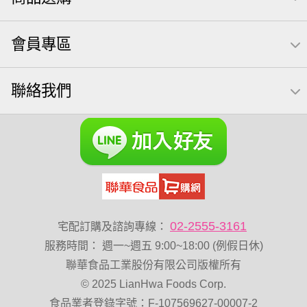
無糖 堅果飲
梅子
三角飯糰
全聯 南瓜子
禮盒
會員專區
素食
杏仁
小魚干
芥末 可樂果
小魚
萬歲牌 米果
蜜汁腰果
可樂果 帆布袋
全聯 海苔
聯絡我們
滿天星
黑豆
小包裝
全聯 海苔細
蔓越梅
綜合堅果
Diy飯糰
芝麻
脆烤
魚
元氣什穀堅果飲
烘焙
萬歲牌 堅果小包裝活力堅果
榛果
海苔 芥末味
萬歲牌 蔓越莓
無加糖
開心果 萬歲牌
全聯 堅果
萬歲牌小魚
能量
Costco 萬歲牌堅果
玉米
60g
好結果
02-2555-3161
宅配訂購及諮詢專線：
飯卷專用海苔
總匯點心
中秋禮盒
寶咖咖 15g
服務時間
：
週一~週五 9:00~18:00 (例假日休)
全聯 核桃
堅果禮盒
三角飯
無添加
乳清
豌豆
聯華食品工業股份有限公司版權所有
© 2025 LianHwa Foods Corp.
脆片
穀物棒
總匯點心包
低溫烘焙
寶寶 海苔
食品業者登錄字號：F-107569627-00007-2