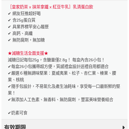
［皇家奶茶 x 抹茶拿鐵 x 紅豆牛乳］乳清蛋白飲
✔ 網友狂推超好喝
✔ 含25g蛋白質
✔ 具業界標竿安心履歷
✔ 高鈣、高纖
✔ 無防腐劑，無加糖
★減糖生活全面支援★
減糖日記每包25g，含醣量僅2.8g！ 每盒內含26小包！
✔每盒26小包攜帶超方便，質感禮盒設計送禮自用都適合
✔嚴選６種無調味堅果：夏威夷果、松子、杏仁果、榛果、腰
果、核桃
✔隨手包設計，不易氧化及產生油耗味，享受每一口最新鮮的堅
果！
✔無添加人工色素、無香料、無防腐劑 ，豐富美味營養組合
✔奶素可食
有效期限