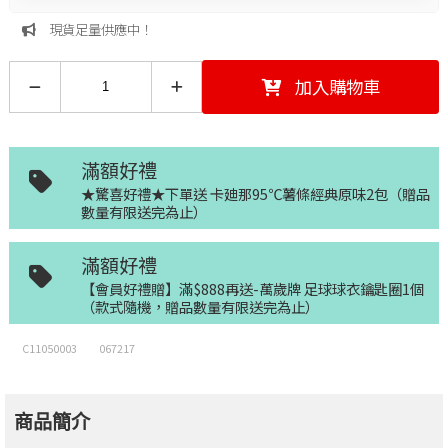
現貨足量供應中！
加入購物車
滿額好禮
★驚喜好禮★下單送 卡廸那95℃薯條經典原味2包（贈品
數量有限送完為止）
滿額好禮
【會員好禮贈】滿$888再送-萬歲牌 足球球衣鑰匙圈1個
（款式隨機，贈品數量有限送完為止）
C11050003
067217
商品簡介