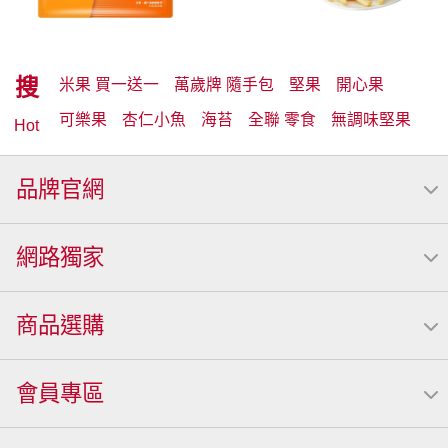
搜
米果 買一送一
萬歲牌 隨手包
堅果
開心果
可樂果
杏仁小魚
海苔
全聯 零食
無調味堅果
Hot
無調味
全聯 禮盒
堅穀力
綜合纖果
全聯 素食
品牌官網
萬歲開心果
米果
腰果
桶裝堅果
椒鹽
核桃
洋芋片
元本山
萬歲牌
全聯 拜拜
薯條
飲
網路獨家
甘栗
小魚
三角壽司海苔
買1送1
高蛋白
可樂
南瓜子
icash
起司
每日
荷卡
商品選購
卡廸那 95℃鮮脆三色丁
三角
義大利麵
紅棗
【萬歲牌】每日堅果系列
萬歲牌 南瓜籽
芋頭
會員專區
小魚干
無調味綜合堅果
杏仁
三角飯糰
萬歲牌 米果
芥末 可樂果
禮盒