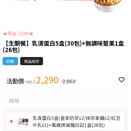
★現省-$580★
【生酮餐】乳清蛋白5盒(30包)+無調味堅果1盒
(26包)
奶素
商品成份
2,290
活動價
2,862
TWD $
規格
乳清蛋白5盒(皇家奶茶x2/抹茶拿鐵x2/紅豆
牛乳x1)+萬歲牌減糖日記1盒(26包)