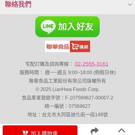
聯絡我們
VA 萬歲牌 總匯點心包(42gx20包)
總匯點心包
減糖日記
素食
全聯 南瓜子
梅子
綜合堅果
黑豆
榛果
開心果 萬歲牌
無調味綜合果
魚
無加糖
萬歲牌 蔓越莓
蜜汁腰果
全聯 海苔
小魚乾
無糖 堅果飲
Diy飯糰
萬歲牌小魚
滿天星
全聯 海苔細
蔓越梅
元氣什穀堅果飲
烘焙
02-2555-3161
宅配訂購及諮詢專線：
萬歲牌 堅果小包裝活力堅果
香菜
服務時間
：
週一~週五 9:00~18:00 (例假日休)
Costco 萬歲牌堅果
飯糰
芝麻
穀物棒
全聯 核桃
聯華食品工業股份有限公司版權所有
© 2025 LianHwa Foods Corp.
拜拜箱
寶寶 海苔
波浪脆
食品業者登錄字號：F-107569627-00007-2
卡廸那95℃薯條原味18克*5包
60g
寶咖咖 15g
統一編號：07569627
飯卷專用海苔
萬歲牌-堅穀力
隨手包
總匯點心
地址：台北市大同區迪化街一段148號
綜合
中秋禮盒
脆片
味付
無添加
萬歲牌 堅果隨身包22入
三角飯糰海苔
加入購物車