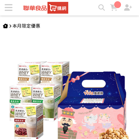
【生酮餐】乳清蛋白5盒(30包)+無調味堅果1盒(26包) | ★聯華食
品e購網★
本月限定優惠