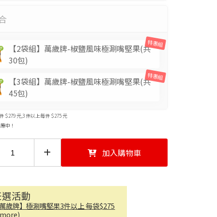
合
特惠組
【2袋組】萬歲牌-椒鹽風味極涮嘴堅果(共
30包)
特惠組
【3袋組】萬歲牌-椒鹽風味極涮嘴堅果(共
45包)
 $279 元,3 件以上每件 $275 元
供應中！
加入購物車
任選活動
萬歲牌】極涮嘴堅果3件以上 每袋$275
..more)