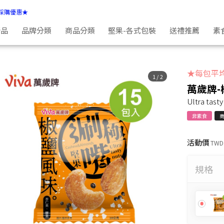
合
採購優惠★
新品
品牌分類
商品分類
堅果-各式包裝
送禮推薦
素
【2袋組】萬歲牌-椒鹽風味極涮嘴堅果(共30包)
【3袋組】萬歲牌-椒鹽風味極涮嘴堅果(共45包)
★每包平均
1
/
2
萬歲牌-
Ultra tast
非素食
活動價
TWD
規格