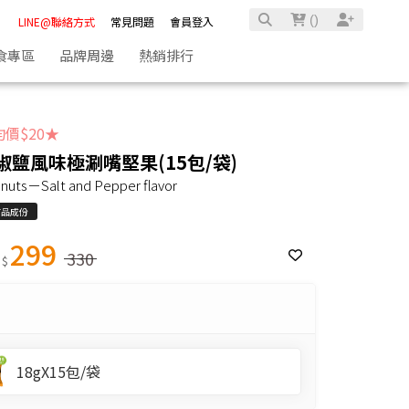
(
)
LINE@聯絡方式
常見問題
會員登入
特惠組
食專區
品牌周邊
熱銷排行
特惠組
價$20★
椒鹽風味極涮嘴堅果(15包/袋)
y nuts－Salt and Pepper flavor
商品成份
299
330
 $
18gX15包/袋