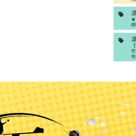
★
原
【
衣
完
 $279 元,3 件以上每件 $275 元
供應中！