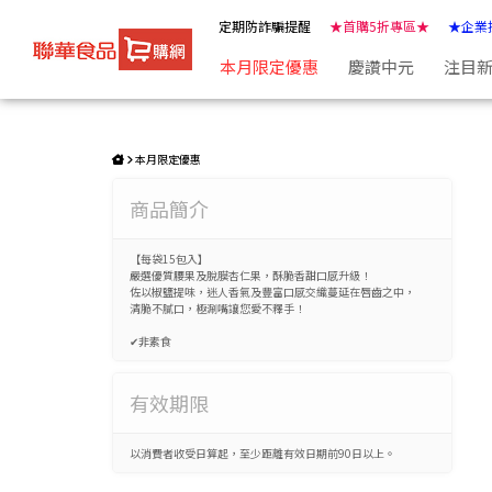
特惠組
萬歲牌-椒鹽風味極涮嘴堅果(15包/袋) | ★聯華食品e購網★
定期防詐騙提醒
★首購5折專區★
★企業
本月限定優惠
慶讚中元
注目
本月限定優惠
商品簡介
【每袋15包入】
嚴選優質腰果及脫膜杏仁果，酥脆香甜口感升級！
佐以椒鹽提味，迷人香氣及豐富口感交織蔓延在唇齒之中，
清脆不膩口，極涮嘴讓您愛不釋手！
✔非素食
有效期限
以消費者收受日算起，至少距離有效日期前90日以上。