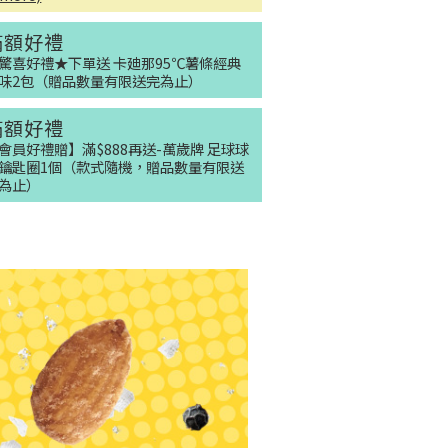
滿額好禮
驚喜好禮★下單送 卡廸那95℃薯條經典
味2包（贈品數量有限送完為止）
滿額好禮
會員好禮贈】滿$888再送-萬歲牌 足球球
鑰匙圈1個（款式隨機，贈品數量有限送
為止）