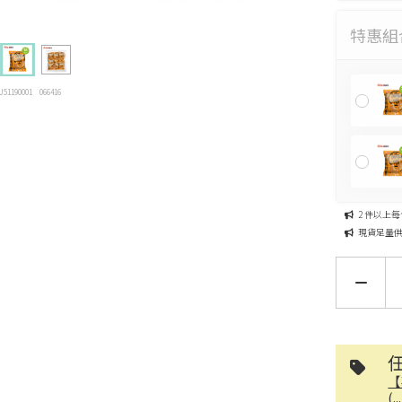
特惠組
U51190001
066416
2 件以上每件
現貨足量
【
(.