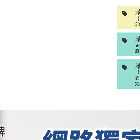
【
$
★
原
【
衣
完