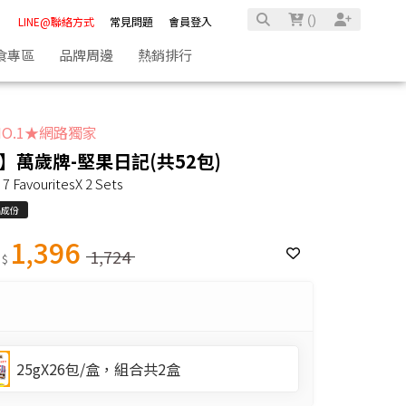
(
)
LINE@聯絡方式
常見問題
會員登入
食專區
品牌周邊
熱銷排行
O.1★網路獨家
】萬歲牌-堅果日記(共52包)
 7 FavouritesX 2 Sets
品成份
1,396
1,724
 $
25gX26包/盒，組合共2盒