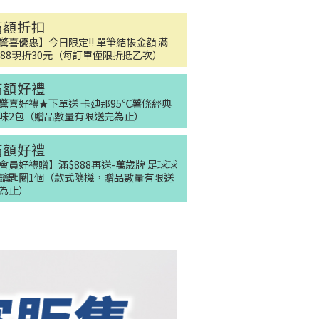
滿額折扣
驚喜優惠】今日限定!! 單筆結帳金額 滿
888現折30元（每訂單僅限折抵乙次）
滿額好禮
驚喜好禮★下單送 卡廸那95℃薯條經典
味2包（贈品數量有限送完為止）
滿額好禮
會員好禮贈】滿$888再送-萬歲牌 足球球
鑰匙圈1個（款式隨機，贈品數量有限送
為止）