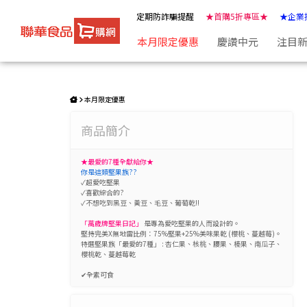
【2盒組】萬歲牌-堅果日記(共52包) | ★聯華食品e購網★
定期防詐騙提醒
★首購5折專區★
★企業
本月限定優惠
慶讚中元
注目
本月限定優惠
商品簡介
★最愛的7種全獻給你★
你是這類堅果族??
✓超愛吃堅果
✓喜歡綜合的?
✓不想吃到黑豆、黃豆、毛豆、葡萄乾!!
「萬歲牌堅果日記」
是專為愛吃堅果的人而設計的。
堅持完美X無地雷比例：75%堅果+25%美味果乾 (櫻桃、蔓越莓)。
特選堅果族「最愛的7種」 : 杏仁果、核桃、腰果、榛果、南瓜子、
櫻桃乾、蔓越莓乾
✔全素可食