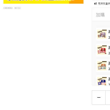
現貨足量
C80840002
067211
加購