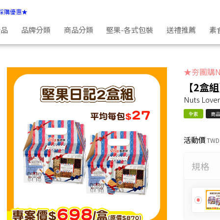
採購優惠★
新品
品牌分類
商品分類
堅果-各式包裝
送禮推薦
素
★夯團購N
【2盒組
Nuts Lover
全素
商
活動價
TWD
規格