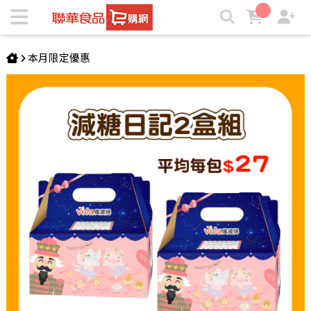
【2盒組】萬歲牌-減糖日記(共52包) | ★聯華食品e購網★
本月限定優惠