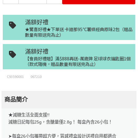
滿額好禮
★驚喜好禮★下單送 卡廸那95℃薯條經典原味2包（贈品
數量有限送完為止）
滿額好禮
【會員好禮贈】滿$888再送-萬歲牌 足球球衣鑰匙圈1個
（款式隨機，贈品數量有限送完為止）
C93590001
067210
商品簡介
★減糖生活全面支援!!
減糖日記每包25g，含醣量僅2.8g！ 每盒內含26小包！
➤每盒26小包攜帶超方便，質感禮盒設計送禮自用都適合