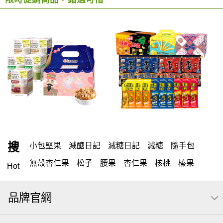
搜
小包堅果
減醣日記
減糖日記
減糖
隨手包
無殼杏仁果
松子
腰果
杏仁果
核桃
榛果
Hot
米果 買一送一
萬歲牌 隨手包
堅果
開心果
品牌官網
可樂果
杏仁小魚
海苔
全聯 零食
無調味堅果
無調味
全聯 禮盒
堅穀力
綜合纖果
全聯 素食