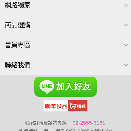
網路獨家
萬歲開心果
米果
桶裝堅果
椒鹽
全聯 拜拜
洋芋片
元本山
萬歲牌
甘栗
小魚
薯條
飲
商品選購
買1送1
高蛋白
可樂
三角壽司海苔
南瓜子
每日
icash
起司
義大利麵
荷卡
會員專區
卡廸那 95℃鮮脆三色丁
三角
芋頭
紅棗
【萬歲牌】每日堅果系列
萬歲牌 南瓜籽
聯絡我們
芥末 可樂果
禮盒
VA 萬歲牌 總匯點心包(42gx20包)
總匯點心包
全聯 南瓜子
素食
小魚干
無調味綜合堅果
杏仁
三角飯糰
萬歲牌 米果
小魚乾
全聯 海苔
無糖 堅果飲
Diy飯糰
萬歲牌小魚
滿天星
全聯 海苔細
蔓越梅
元氣什穀堅果飲
烘焙
香菜
02-2555-3161
宅配訂購及諮詢專線：
萬歲牌 堅果小包裝活力堅果
梅子
綜合堅果
黑豆