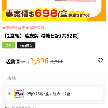
★無調味堅果★健康首選
【2盒組】萬歲牌-減糖日記(共52包)
全素
商品成份
1,396
活動價
1,724
TWD $
規格
25gX26包/盒，組合共2盒
現貨足量供應中！