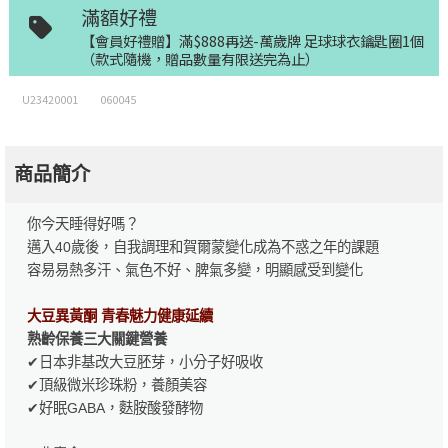
滿額好禮
【會員好禮贈】滿$888再送-萬歲牌 足球球衣鑰匙圈1個
（款式隨機，贈品數量有限送完為止）
U23420001
060045
商品簡介
你今天睡得好嗎？
邁入40歲後，自我調理和賀爾蒙變化成為不惑之年的課題
容易易熱多汗、氣色不好、脾氣多變，明顯感受到變化
大豆異黃酮 青春魅力健康延續
熟齡保養三大關鍵營養
✔日本非基改大豆胚芽，小分子好吸收
✔頂級微米珍珠粉，養顏美容
✔好眠GABA，麩胺酸發酵物