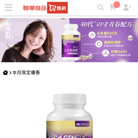
【聯華食品】大豆異黃酮(120顆) | ★聯華食品e購網★
本月限定優惠