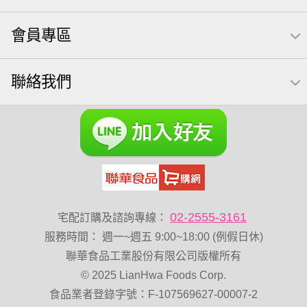
無調味綜合果
【萬歲牌】每日堅果系列
小魚
會員專區
芝麻
禮盒
芥末 可樂果
全聯 南瓜子
豌豆
無糖 堅果飲
買1送1
杏仁
可樂果 帆布袋
聯絡我們
萬歲牌 米果
桶裝堅果
果乾
全聯 堅果
元氣什穀堅果飲
萬歲牌小魚
萬歲開心果
脆烤
小包裝
紅棗
胡桃
開心果 萬歲牌
海苔 芥末味
全聯 堅果禮盒
萬歲牌 蔓越莓
全聯 海苔
榛果
萬歲牌 堅果小包裝活力堅果
無加糖
滿天星
小魚乾
Diy飯糰
烘焙
蜜汁腰果
夏威夷
02-2555-3161
宅配訂購及諮詢專線：
堅果禮盒
花生
萬歲牌-堅穀力
乳清
低溫烘焙
服務時間
：
週一~週五 9:00~18:00 (例假日休)
綜合
總匯點心
卡廸那 95℃鮮脆三色丁
聯華食品工業股份有限公司版權所有
© 2025 LianHwa Foods Corp.
飯卷專用海苔
盛香珍 堅果
食品業者登錄字號：F-107569627-00007-2
萬歲牌 堅果補給隨行包33公克44 包
60g
減糖日記