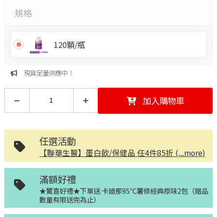
規格
120顆/瓶
現貨足量供應中！
加入購物車
任選活動
【聯華生醫】蛋白飲/保健品 任4件85折 (...more)
滿額好禮
★驚喜好禮★下單送 卡廸那95℃薯條經典原味2包（贈品
數量有限送完為止）