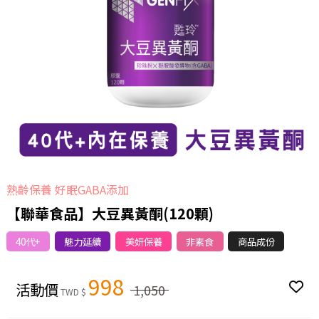
熟齡保養 好眠GABA添加
【聯華食品】大豆異黃酮(120顆)
40代+
魅力延續
美妍保養
非素食
商品成份
998
活動價
1,050
TWD $