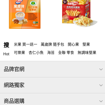
搜
米果 買一送一
萬歲牌 隨手包
開心果
堅果
可樂果
杏仁小魚
海苔
全聯 零食
無調味堅果
Hot
隨手包
無調味
全聯 禮盒
綜合纖果
堅穀力
品牌官網
薯條
腰果
全聯 素食
綜合果
洋芋片
高蛋白
栗
椒鹽
米果
甘栗
全聯 拜拜
萬歲牌
飲
網路獨家
桶裝
可樂
起司
南瓜子
萬歲牌; 堅果
荷卡
芋頭
三角壽司海苔
核桃
三角
綜合堅果
商品選購
無調味綜合堅果
三角飯糰
icash
元本山