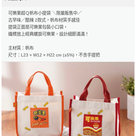
可樂果超Ｑ帆布小提袋 ＼限量販售中／
古早味／酷辣 2款式，帆布材質手感佳
提袋正面是可樂果包裝小口袋，
織標放上經典螺旋可樂果，設計細節滿滿！
主材質：帆布
尺寸：L23 × W12 × H22 cm (±5%)，不含手提把