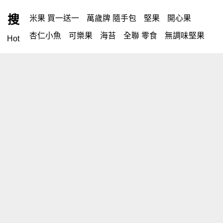
搜
米果 買一送一
萬歲牌 隨手包
堅果
開心果
杏仁小魚
可樂果
海苔
全聯 零食
無調味堅果
Hot
無調味
全聯 禮盒
全聯 素食
堅穀力
綜合纖果
米果
洋芋片
甘栗
椒鹽
腰果
栗
萬歲牌
薯條
品牌官網
全聯 拜拜
飲
桶裝堅果
元本山
可樂
三角壽司海苔
買1送1
核桃
南瓜子
icash
網路獨家
高蛋白
起司
三角
荷卡
萬歲開心果
減糖日記
隨手包
無調味綜合果
【萬歲牌】每日堅果系列
商品選購
芋頭
禮盒
素食
杏仁
小魚干
芥末 可樂果
小魚
萬歲牌 米果
蜜汁腰果
可樂果 帆布袋
會員專區
無糖 堅果飲
果乾
梅子
三角飯糰
全聯 南瓜子
蔓越梅
綜合堅果
Diy飯糰
芝麻
脆烤
魚
聯絡我們