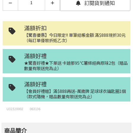
訂閱貨到通知
滿額折扣
【驚喜優惠】今日限定!! 單筆結帳金額 滿$888現折30元
（每訂單僅限折抵乙次）
滿額好禮
★驚喜好禮★下單送 卡廸那95℃薯條經典原味2包（贈品
數量有限送完為止）
滿額好禮
【會員好禮贈】滿$888再送-萬歲牌 足球球衣鑰匙圈1個
（款式隨機，贈品數量有限送完為止）
U32320002
063136
商品簡介