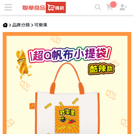
【限量】可樂果-帆布小提袋(酷辣款) | ★聯華食品e購網★
品牌分類
可樂果