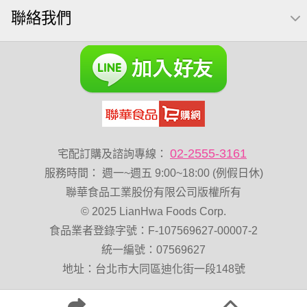
聯絡我們
芥末 可樂果
全聯 南瓜子
豌豆
Diy飯糰
烘焙
蜜汁腰果
夏威夷
元氣什穀堅果飲
萬歲牌小魚
全聯 堅果
萬歲開心果
脆烤
小包裝
紅棗
胡桃
開心果 萬歲牌
海苔 芥末味
全聯 堅果禮盒
全聯 海苔
萬歲牌 蔓越莓
榛果
萬歲牌 堅果小包裝活力堅果
無加糖
滿天星
02-2555-3161
宅配訂購及諮詢專線：
小魚乾
穀物棒
波浪脆
能量
中秋禮盒
味付
服務時間
：
週一~週五 9:00~18:00 (例假日休)
玉米
寶咖咖 15g
全聯 海苔細
無添加
堅果禮盒
聯華食品工業股份有限公司版權所有
© 2025 LianHwa Foods Corp.
花生
乳清
萬歲牌-堅穀力
低溫烘焙
綜合
食品業者登錄字號：F-107569627-00007-2
總匯點心
飯卷專用海苔
卡廸那 95℃鮮脆三色丁
統一編號：07569627
盛香珍 堅果
萬歲牌 堅果補給隨行包33公克44 包
地址：台北市大同區迪化街一段148號
60g