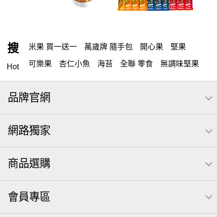
搜
米果 買一送一
萬歲牌 隨手包
開心果
堅果
可樂果
杏仁小魚
海苔
全聯 零食
無調味堅果
Hot
隨手包
無調味
全聯 禮盒
堅穀力
綜合纖果
品牌官網
薯條
腰果
全聯 素食
高蛋白
綜合果
洋芋片
栗
椒鹽
米果
甘栗
全聯 拜拜
萬歲牌
飲
網路獨家
可樂
桶裝
起司
南瓜子
核桃
三角
綜合堅果
萬歲牌; 堅果
荷卡
芋頭
三角壽司海苔
商品選購
【萬歲牌】每日堅果系列
小魚
無調味綜合堅果
三角飯糰
icash
元本山
無調味綜合果
會員專區
無糖 堅果飲
買1送1
杏仁
可樂果 帆布袋
萬歲牌 米果
桶裝堅果
果乾
芝麻
禮盒