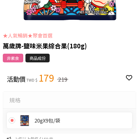
★人氣暢銷★聚會首選
萬歲牌-鹽味米果綜合果(180g)
非素食
商品成份
179
活動價
219
TWD $
規格
20gX9包/袋
2 件以上每件 $159 元