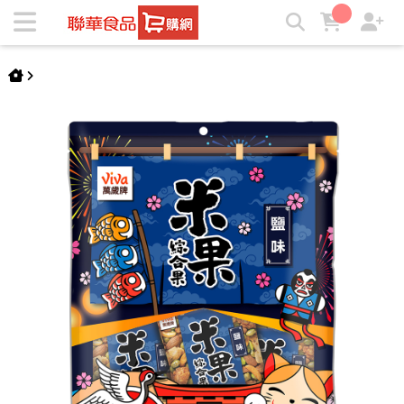
萬歲牌-鹽味米果綜合果(180g) | ★聯華食品e購網★