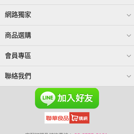
全聯 拜拜
飲
桶裝堅果
元本山
可樂
網路獨家
三角壽司海苔
買1送1
南瓜子
icash
高蛋白
起司
核桃
荷卡
三角
萬歲開心果
隨手包
商品選購
無調味綜合果
【萬歲牌】每日堅果系列
芋頭
減糖日記
禮盒
素食
杏仁
芥末 可樂果
小魚干
會員專區
萬歲牌 米果
小魚
蜜汁腰果
可樂果 帆布袋
果乾
無糖 堅果飲
梅子
三角飯糰
全聯 南瓜子
蔓越梅
聯絡我們
綜合堅果
Diy飯糰
芝麻
魚
脆烤
元氣什穀堅果飲
烘焙
萬歲牌 堅果小包裝活力堅果
榛果
海苔 芥末味
無加糖
萬歲牌 蔓越莓
開心果 萬歲牌
全聯 堅果
萬歲牌小魚
全聯 海苔
滿天星
黑豆
小包裝
全聯 海苔細
堅果禮盒
三角飯
無添加
豌豆
乳清
脆片
穀物棒