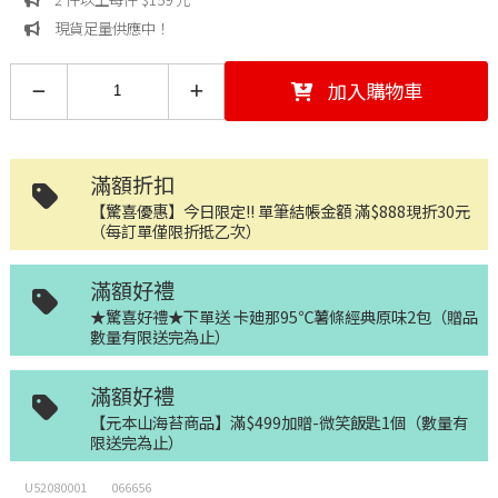
現貨足量供應中！
加入購物車
滿額折扣
【驚喜優惠】今日限定!! 單筆結帳金額 滿$888現折30元
（每訂單僅限折抵乙次）
滿額好禮
★驚喜好禮★下單送 卡廸那95℃薯條經典原味2包（贈品
數量有限送完為止）
滿額好禮
【元本山海苔商品】滿$499加贈-微笑飯匙1個（數量有
限送完為止）
U52080001
066656