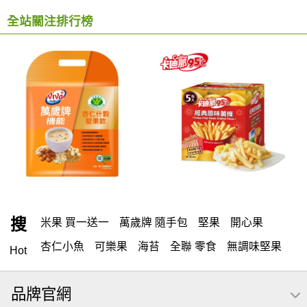
全站關注排行榜
搜
米果 買一送一
萬歲牌 隨手包
堅果
開心果
杏仁小魚
可樂果
海苔
全聯 零食
無調味堅果
Hot
無調味
全聯 禮盒
全聯 素食
堅穀力
綜合纖果
品牌官網
米果
洋芋片
甘栗
椒鹽
腰果
栗
薯條
萬歲牌