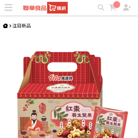
萬歲牌-紅棗養生堅果(650g/26包入) | ★聯華食品e購網★
注目新品