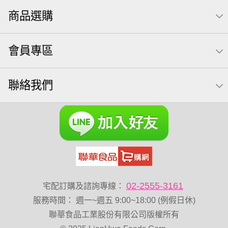
萬歲牌; 堅果
荷卡
芋頭
三角壽司海苔
商品選購
【萬歲牌】每日堅果系列
小魚
無調味綜合堅果
三角飯糰
icash
元本山
無調味綜合果
會員專區
可樂果 帆布袋
萬歲牌 米果
桶裝堅果
果乾
芝麻
禮盒
芥末 可樂果
全聯 南瓜子
豌豆
無糖 堅果飲
聯絡我們
杏仁
買1送1
Diy飯糰
烘焙
蜜汁腰果
夏威夷
全聯 堅果
元氣什穀堅果飲
萬歲牌小魚
萬歲開心果
脆烤
小包裝
紅棗
胡桃
開心果 萬歲牌
海苔 芥末味
全聯 堅果禮盒
萬歲牌 蔓越莓
全聯 海苔
榛果
萬歲牌 堅果小包裝活力堅果
無加糖
滿天星
02-2555-3161
宅配訂購及諮詢專線：
小魚乾
味付
玉米
寶咖咖 15g
全聯 海苔細
服務時間
：
週一~週五 9:00~18:00 (例假日休)
無添加
堅果禮盒
花生
萬歲牌-堅穀力
乳清
聯華食品工業股份有限公司版權所有