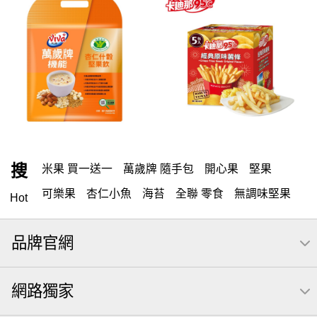
搜
米果 買一送一
萬歲牌 隨手包
開心果
堅果
可樂果
杏仁小魚
海苔
全聯 零食
無調味堅果
Hot
隨手包
無調味
全聯 禮盒
綜合纖果
堅穀力
品牌官網
薯條
腰果
全聯 素食
高蛋白
綜合果
洋芋片
栗
椒鹽
米果
甘栗
全聯 拜拜
萬歲牌
飲
網路獨家
桶裝
可樂
起司
南瓜子
核桃
三角
綜合堅果