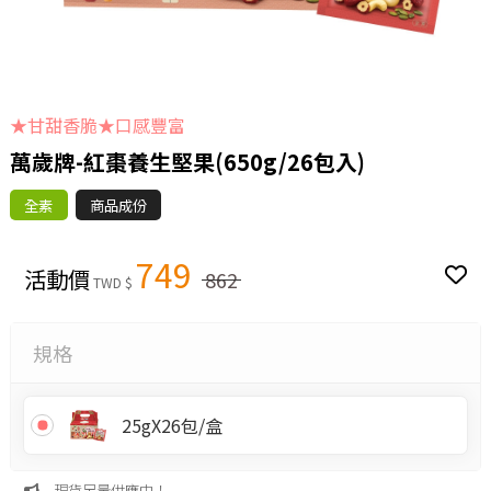
★甘甜香脆★口感豐富
萬歲牌-紅棗養生堅果(650g/26包入)
全素
商品成份
749
活動價
862
TWD $
規格
25gX26包/盒
現貨足量供應中！