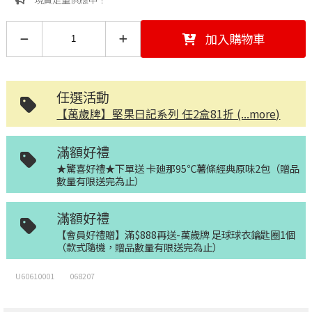
加入購物車
任選活動
【萬歲牌】堅果日記系列 任2盒81折 (...more)
滿額好禮
★驚喜好禮★下單送 卡廸那95℃薯條經典原味2包（贈品
數量有限送完為止）
滿額好禮
【會員好禮贈】滿$888再送-萬歲牌 足球球衣鑰匙圈1個
（款式隨機，贈品數量有限送完為止）
U60610001
068207