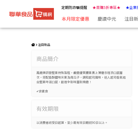
萬歲牌-起司風味堅果米果(144g) | ★聯華食品e購網★
定期防詐騙提醒
★首購5折專區★
★企業
本月限定優惠
慶讚中元
注目
注目新品
商品簡介
萬歲牌研發堅果特殊製程，嚴選優質腰果裹上薄糖衣增添口感層
次，搭配香酥鹽味米果及南瓜子，調和起司風味，迷人起司香氣結
合堅果咔滋口感，創造全新味蕾新樂趣！
✔非素食
有效期限
以消費者收受日起算，至少距有效日期前90日以上。