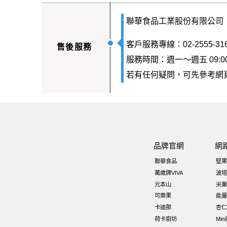
聯華食品工業股份有限公司
客戶服務專線：02-2555-31
售後服務
服務時間：週一～週五 09:00-
若有任何疑問，可先參考網
品牌官網
網
聯華食品
堅果
萬歲牌VIVA
波塔
元本山
米菓
可樂果
能量
卡迪那
杏仁
荷卡廚坊
Min