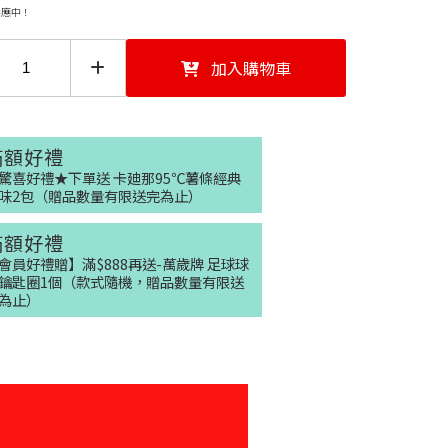
供應中！
加入購物車
滿額好禮
驚喜好禮★下單送 卡廸那95℃薯條經典
味2包（贈品數量有限送完為止）
滿額好禮
會員好禮贈】滿$888再送-萬歲牌 足球球
鑰匙圈1個（款式隨機，贈品數量有限送
為止）
確定並返回