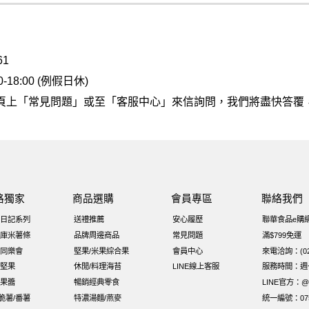
61
18:00 (例假日休)
頁上
「常見問題」
或至
「客服中心」
來信詢問，我們將盡快答覆
路獨家
商品選購
會員專區
聯絡我們
日記系列
送禮推薦
安心履歷
聯華食品e購
庫米薯條
品牌周邊商品
常見問題
滿$799免運
同樂會
堅果/米果綜合果
會員中心
來電洽詢：(02)
堅果
休閒/料理海苔
LINE線上客服
服務時間：週一至
果醬
暢銷經典零食
LINE官方：@x
i脆薯/番薯
特濃湯麵/燕麥
統一編號：075