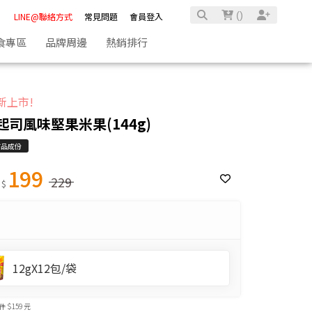
(
)
LINE@聯絡方式
常見問題
會員登入
食專區
品牌周邊
熱銷排行
新上市!
起司風味堅果米果(144g)
商品成份
199
229
 $
12gX12包/袋
 $159 元