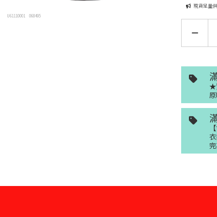
現貨足量
U61110001
068495
★
原
【
衣
完
上每件 $159 元
量供應中！
加入購物車