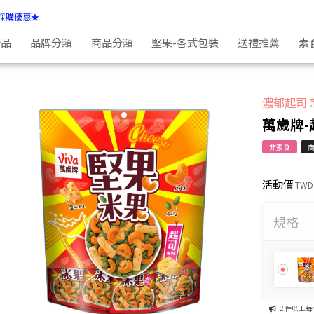
採購優惠★
新品
品牌分類
商品分類
堅果-各式包裝
送禮推薦
素
濃郁起司 
萬歲牌-
非素食
活動價
TWD
規格
2 件以上每件