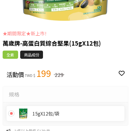
★期間限定★新上市!
萬歲牌-高蛋白質綜合堅果(15gX12包)
全素
商品成份
199
活動價
229
TWD $
規格
15gX12包/袋
2 件以上每件 $179 元