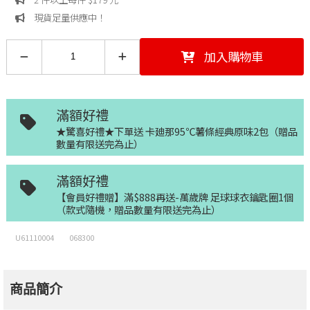
現貨足量供應中！
加入購物車
滿額好禮
★驚喜好禮★下單送 卡廸那95℃薯條經典原味2包（贈品
數量有限送完為止）
滿額好禮
【會員好禮贈】滿$888再送-萬歲牌 足球球衣鑰匙圈1個
（款式隨機，贈品數量有限送完為止）
U61110004
068300
商品簡介