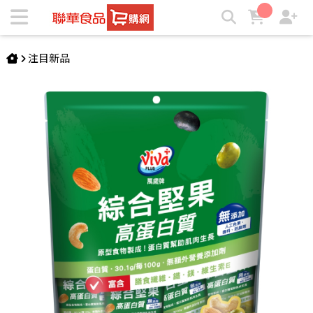
萬歲牌-高蛋白質綜合堅果(15gX12包) | ★聯華食品e購網★
注目新品