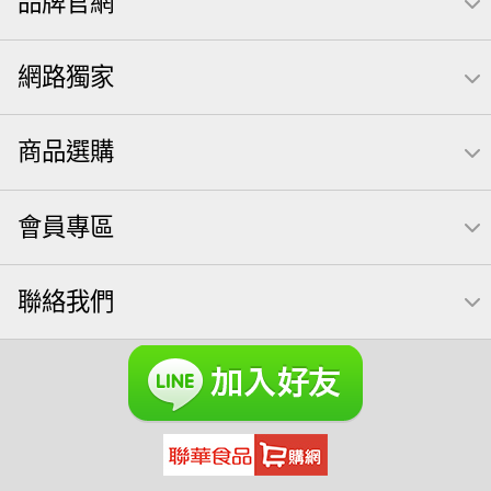
品牌官網
全聯 素食
萬歲開心果
核桃
桶裝堅果
椒鹽
萬歲牌
全聯 拜拜
洋芋片
元本山
飲
甘栗
網路獨家
小魚
薯條
三角壽司海苔
買1送1
高蛋白
可樂
南瓜子
起司
每日
icash
義大利麵
荷卡
商品選購
卡廸那 95℃鮮脆三色丁
三角
萬歲牌 南瓜籽
芋頭
紅棗
【萬歲牌】每日堅果系列
三角飯糰
會員專區
萬歲牌 米果
芥末 可樂果
禮盒
VA 萬歲牌 總匯點心包(42gx20包)
總匯點心包
聯絡我們
減糖日記
全聯 南瓜子
素食
小魚干
無調味綜合堅果
杏仁
全聯 海苔
小魚乾
Diy飯糰
無糖 堅果飲
萬歲牌小魚
滿天星
全聯 海苔細
蔓越梅
元氣什穀堅果飲
烘焙
萬歲牌 堅果小包裝活力堅果
香菜
梅子
綜合堅果