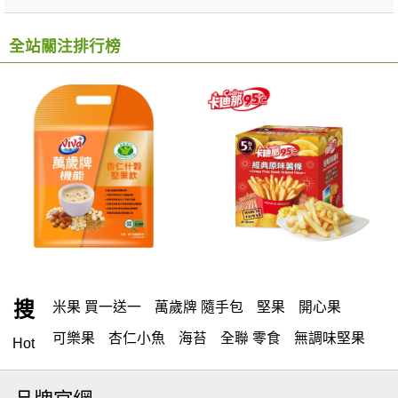
全站關注排行榜
搜
米果 買一送一
萬歲牌 隨手包
堅果
開心果
可樂果
杏仁小魚
海苔
全聯 零食
無調味堅果
Hot
無調味
全聯 禮盒
堅穀力
綜合纖果
腰果
米果