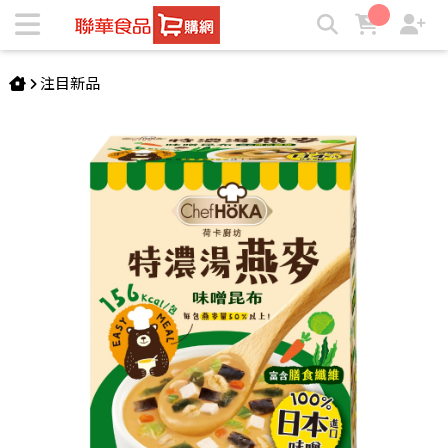
荷卡廚坊-特濃湯燕麥(味噌昆布5包) | ★聯華食品e購網★
注目新品