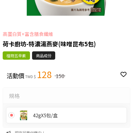
高蛋白質+富含膳食纖維
荷卡廚坊-特濃湯燕麥(味噌昆布5包)
植物五辛素
商品成份
128
活動價
150
TWD $
規格
42gX5包/盒
現貨足量供應中！