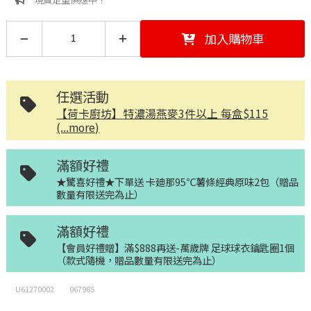
加入購物車
任選活動
【荷卡廚坊】特濃湯燕麥3件以上 每盒$115
(...more)
滿額好禮
★驚喜好禮★下單送 卡廸那95℃薯條經典原味2包（贈品
數量有限送完為止）
滿額好禮
【會員好禮贈】滿$888再送-萬歲牌 足球球衣鑰匙圈1個
（款式隨機，贈品數量有限送完為止）
U61270002
067985