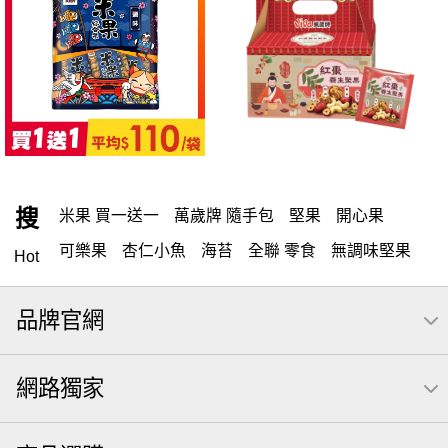
搜
米果 買一送一
萬歲牌 隨手包
堅果
開心果
可樂果
杏仁小魚
海苔
全聯 零食
無調味堅果
Hot
無調味
全聯 禮盒
堅穀力
綜合纖果
萬歲開心果
品牌官網
腰果
米果
全聯 素食
核桃
桶裝堅果
椒鹽
元本山
萬歲牌
全聯 拜拜
洋芋片
薯條
飲
網路獨家
甘栗
小魚
三角壽司海苔
買1送1
高蛋白
可樂
南瓜子
每日
icash
起司
義大利麵
荷卡