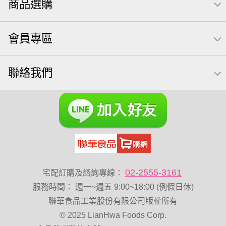
商品選購
卡廸那 95℃鮮脆三色丁
三角
萬歲牌 南瓜籽
芋頭
紅棗
【萬歲牌】每日堅果系列
小魚干
會員專區
無調味綜合堅果
杏仁
三角飯糰
萬歲牌 米果
芥末 可樂果
VA 萬歲牌 總匯點心包(42gx20包)
聯絡我們
禮盒
總匯點心包
減糖日記
全聯 南瓜子
素食
魚
無加糖
萬歲牌 蔓越莓
蜜汁腰果
小魚乾
全聯 海苔
無糖 堅果飲
Diy飯糰
萬歲牌小魚
滿天星
全聯 海苔細
蔓越梅
元氣什穀堅果飲
烘焙
香菜
萬歲牌 堅果小包裝活力堅果
梅子
綜合堅果
黑豆
榛果
開心果 萬歲牌
02-2555-3161
宅配訂購及諮詢專線：
無調味綜合果
卡廸那95℃薯條原味18克*5包
60g
服務時間
：
週一~週五 9:00~18:00 (例假日休)
寶咖咖 15g
萬歲牌-堅穀力
飯卷專用海苔
隨手包
聯華食品工業股份有限公司版權所有
© 2025 LianHwa Foods Corp.
總匯點心
綜合
中秋禮盒
脆片
味付