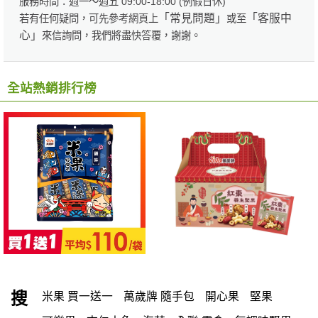
服務時間：週一～週五 09:00-18:00 (例假日休)
「常見問題」
「客服中
若有任何疑問，可先參考網頁上
或至
心」
來信詢問，我們將盡快答覆，謝謝。
全站熱銷排行榜
搜
米果 買一送一
萬歲牌 隨手包
開心果
堅果