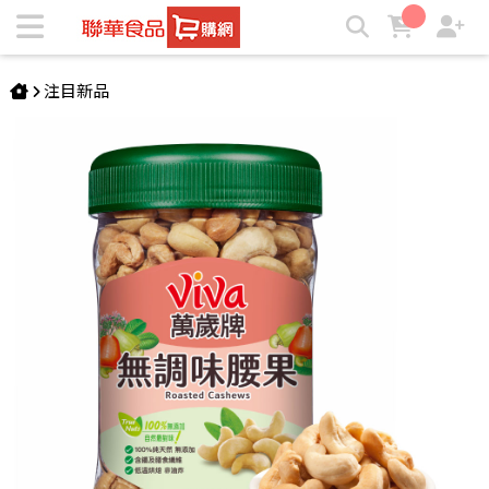
萬歲牌-無調味腰果(370g) | ★聯華食品e購網★
注目新品