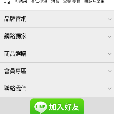
可樂果
杏仁小魚
海苔
全聯 零食
無調味堅果
Hot
隨手包
無調味
全聯 禮盒
綜合纖果
堅穀力
品牌官網
薯條
全聯 素食
腰果
洋芋片
高蛋白
綜合果
栗
椒鹽
米果
甘栗
萬歲牌
飲
全聯 拜拜
網路獨家
桶裝
可樂
起司
南瓜子
萬歲牌; 堅果
荷卡
芋頭
三角壽司海苔
核桃
三角
綜合堅果
商品選購
無調味綜合堅果
三角飯糰
icash
元本山
無調味綜合果
【萬歲牌】每日堅果系列
小魚
會員專區
全聯 南瓜子
豌豆
無糖 堅果飲
杏仁
買1送1
萬歲牌 米果
可樂果 帆布袋
桶裝堅果
果乾
芝麻
聯絡我們
禮盒
芥末 可樂果
胡桃
紅棗
開心果 萬歲牌
海苔 芥末味
全聯 堅果禮盒
萬歲牌 蔓越莓
全聯 海苔
榛果
萬歲牌 堅果小包裝活力堅果