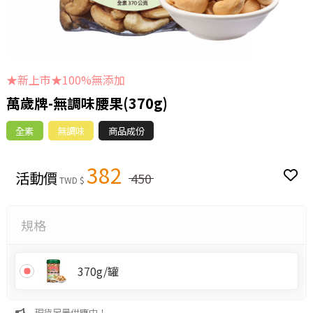
★新上市★100%無添加
萬歲牌-無調味腰果(370g)
全素
無調味
商品成份
382
活動價
450
TWD $
規格
370g/罐
現貨足量供應中！