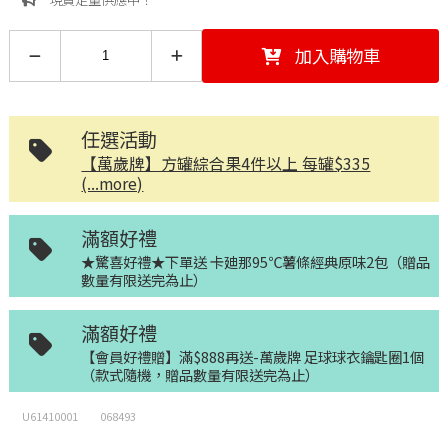
加入購物車
任選活動
【萬歲牌】方罐綜合果4件以上 每罐$335
(...more)
滿額好禮
★驚喜好禮★下單送 卡廸那95℃薯條經典原味2包（贈品
數量有限送完為止）
滿額好禮
【會員好禮贈】滿$888再送-萬歲牌 足球球衣鑰匙圈1個
（款式隨機，贈品數量有限送完為止）
U61410001
068493