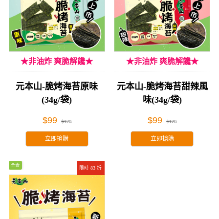
★非油炸 爽脆解饞★
★非油炸 爽脆解饞★
元本山-脆烤海苔原味
元本山-脆烤海苔甜辣風
(34g/袋)
味(34g/袋)
$99
$99
$120
$120
立即搶購
立即搶購
全素
限時 83 折