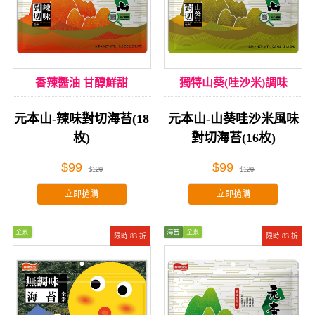
香辣醬油 甘醇鮮甜
獨特山葵(哇沙米)調味
元本山-辣味對切海苔(18
元本山-山葵哇沙米風味
枚)
對切海苔(16枚)
$99
$99
$120
$120
立即搶購
立即搶購
全素
海苔
全素
限時 83 折
限時 83 折