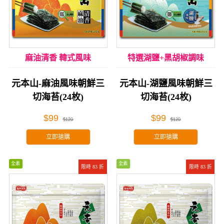
麻油清香 韓式風味
特選湖鹽+黑胡椒調味
元本山-麻油風味朝鮮三
元本山-湖鹽風味朝鮮三
切海苔(24枚)
切海苔(24枚)
$99
$99
$120
$120
立即搶購
立即搶購
全素
全素
限時 83 折
限時 83 折