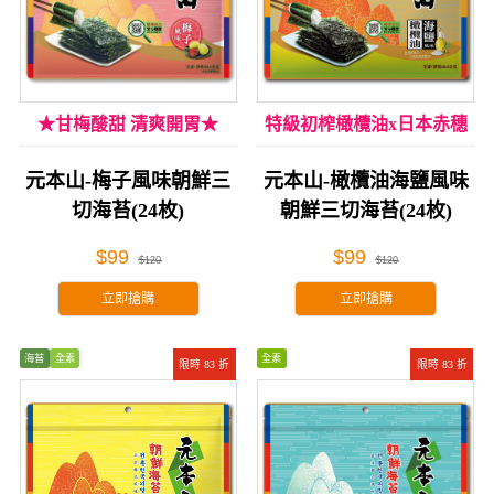
★甘梅酸甜 清爽開胃★
特級初榨橄欖油x日本赤穗
海鹽
元本山-梅子風味朝鮮三
元本山-橄欖油海鹽風味​
切海苔(24枚)
朝鮮三切海苔(24枚)
$99
$99
$120
$120
立即搶購
立即搶購
海苔
全素
全素
限時 83 折
限時 83 折