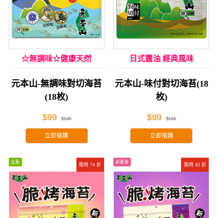
☆無調味☆健康天然
日式醬油 經典風味
元本山-無調味對切海苔
元本山-味付對切海苔(18
(18枚)
枚)
$99
$99
$120
$120
立即搶購
立即搶購
全素
非素食
限時 74 折
限時 83 折