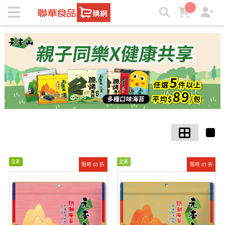
【元本山】海苔系列5包以上 每包$89 | ★聯華食品e購網★
全素
全素
限時 83 折
限時 83 折