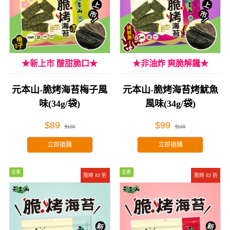
★新上市 酸甜脆口★
★非油炸 爽脆解饞★
元本山-脆烤海苔梅子風
元本山-脆烤海苔烤魷魚
味(34g/袋)
風味(34g/袋)
$89
$99
$120
$120
立即搶購
立即搶購
全素
全素
限時 83 折
限時 83 折