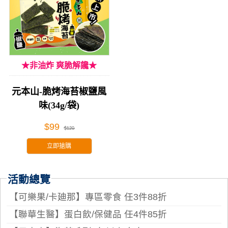
★非油炸 爽脆解饞★
元本山-脆烤海苔椒鹽風
味(34g/袋)
$99
$120
立即搶購
活動總覽
【可樂果/卡廸那】專區零食 任3件88折
【聯華生醫】蛋白飲/保健品 任4件85折