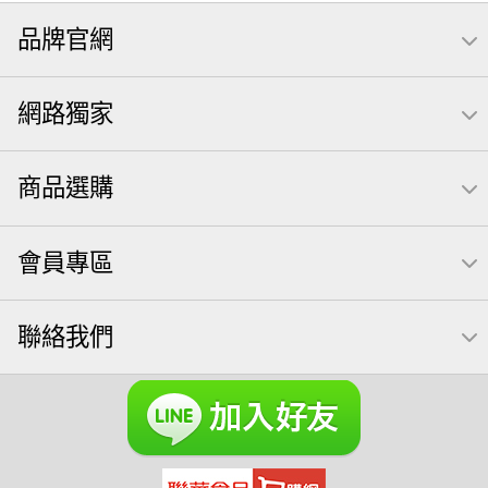
隨手包
無調味
全聯 禮盒
堅穀力
綜合纖果
品牌官網
薯條
全聯 素食
腰果
洋芋片
高蛋白
綜合果
栗
椒鹽
米果
甘栗
萬歲牌
飲
全聯 拜拜
網路獨家
桶裝
可樂
起司
南瓜子
萬歲牌; 堅果
荷卡
芋頭
三角壽司海苔
核桃
三角
綜合堅果
商品選購
無調味綜合堅果
三角飯糰
icash
元本山
無調味綜合果
【萬歲牌】每日堅果系列
小魚
會員專區
全聯 南瓜子
豌豆
無糖 堅果飲
杏仁
買1送1
可樂果 帆布袋
萬歲牌 米果
桶裝堅果
果乾
芝麻
聯絡我們
禮盒
芥末 可樂果
開心果 萬歲牌
海苔 芥末味
全聯 堅果禮盒
全聯 海苔
萬歲牌 蔓越莓
榛果
萬歲牌 堅果小包裝活力堅果
無加糖
滿天星
小魚乾
Diy飯糰
烘焙
蜜汁腰果
夏威夷