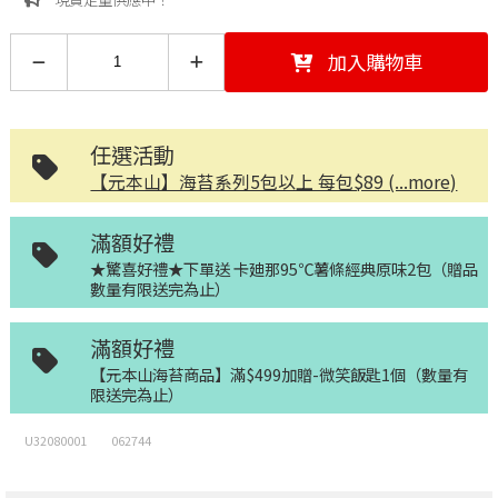
加入購物車
任選活動
【元本山】海苔系列5包以上 每包$89 (...more)
滿額好禮
★驚喜好禮★下單送 卡廸那95℃薯條經典原味2包（贈品
數量有限送完為止）
滿額好禮
【元本山海苔商品】滿$499加贈-微笑飯匙1個（數量有
限送完為止）
U32080001
062744