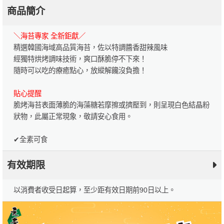
商品簡介
＼海苔專家 全新鉅獻／
精選韓國海域高品質海苔，佐以特調醬香甜辣風味
經獨特烘烤調味技術，爽口酥脆停不下來！
隨時可以吃的療癒點心，放縱解饞沒負擔！
貼心提醒
脆烤海苔表面薄脆的海藻糖若摩擦或擠壓到，則呈現白色結晶粉
狀物，此屬正常現象，敬請安心食用。
✔全素可食
有效期限
以消費者收受日起算，至少距有效日期前90日以上。