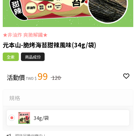
★非油炸 爽脆解饞★
元本山-脆烤海苔甜辣風味(34g/袋)
全素
商品成份
99
活動價
120
TWD $
規格
34g/袋
現貨足量供應中！