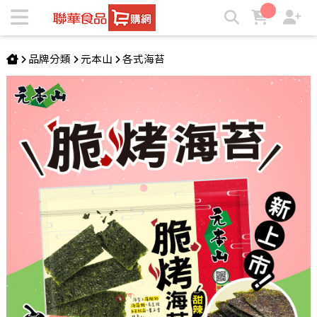
元本山-脆烤海苔甜辣風味(34g/袋) | ★聯華食品e購網★
品牌分類
元本山
各式海苔