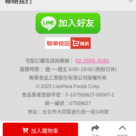
聯絡我們
芥末 可樂果
全聯 南瓜子
豌豆
榛果
萬歲牌 堅果小包裝活力堅果
滿天星
無加糖
小魚乾
Diy飯糰
烘焙
蜜汁腰果
夏威夷
萬歲牌小魚
全聯 堅果
元氣什穀堅果飲
萬歲開心果
脆烤
小包裝
胡桃
紅棗
開心果 萬歲牌
海苔 芥末味
全聯 堅果禮盒
02-2555-3161
宅配訂購及諮詢專線：
萬歲牌 蔓越莓
全聯 海苔
服務時間
：
週一~週五 9:00~18:00 (例假日休)
萬歲牌 堅果補給隨行包33公克44 包
60g
減糖日記
聯華食品工業股份有限公司版權所有
© 2025 LianHwa Foods Corp.
卡廸那95℃薯條原味18克*5包
Costco 萬歲牌堅果
食品業者登錄字號：F-107569627-00007-2
脆片
寶寶 海苔
三角飯
波浪脆
能量
中秋禮盒
統一編號：07569627
穀物棒
味付
玉米
寶咖咖 15g
全聯 海苔細
地址：台北市大同區迪化街一段148號
無添加
堅果禮盒
花生
萬歲牌-堅穀力
乳清
加入購物車