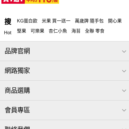
搜
KG蛋白飲
米果 買一送一
萬歲牌 隨手包
開心果
堅果
可樂果
杏仁小魚
海苔
全聯 零食
Hot
無調味堅果
隨手包
無調味
全聯 禮盒
綜合纖果
品牌官網
堅穀力
薯條
全聯 素食
腰果
洋芋片
高蛋白
綜合果
栗
椒鹽
米果
甘栗
飲
全聯 拜拜
網路獨家
萬歲牌
桶裝
可樂
南瓜子
起司
芋頭
三角壽司海苔
核桃
三角
綜合堅果
萬歲牌; 堅果
商品選購
荷卡
三角飯糰
icash
元本山
無調味綜合果
【萬歲牌】每日堅果系列
小魚
無調味綜合堅果
會員專區
無糖 堅果飲
杏仁
買1送1
萬歲牌 米果
可樂果 帆布袋
桶裝堅果
果乾
芝麻
禮盒