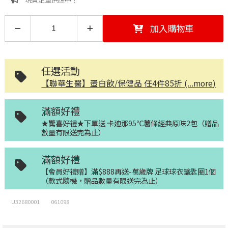
加入購物車
任選活動
【聯華生醫】蛋白飲/保健品 任4件85折 (...more)
滿額好禮
★驚喜好禮★下單送 卡廸那95℃薯條經典原味2包（贈品
數量有限送完為止）
滿額好禮
【會員好禮贈】滿$888再送-萬歲牌 足球球衣鑰匙圈1個
（款式隨機，贈品數量有限送完為止）
U32680001
061098