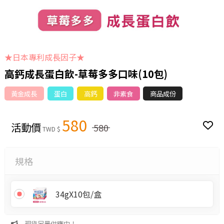
★日本專利成長因子★
高鈣成長蛋白飲-草莓多多口味(10包)
黃金成長
蛋白
高鈣
非素食
商品成份
580
活動價
580
TWD $
規格
34gX10包/盒
現貨足量供應中！