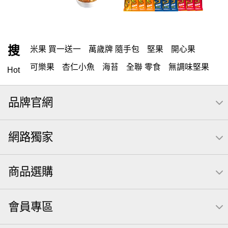
搜
米果 買一送一
萬歲牌 隨手包
堅果
開心果
可樂果
杏仁小魚
海苔
全聯 零食
無調味堅果
Hot
無調味
全聯 禮盒
堅穀力
綜合纖果
腰果
米果
品牌官網
全聯 素食
萬歲開心果
核桃
桶裝堅果
椒鹽
萬歲牌
全聯 拜拜
洋芋片
元本山
飲
甘栗
網路獨家
小魚
薯條
三角壽司海苔
買1送1
高蛋白
可樂
南瓜子
起司
每日
icash
義大利麵
荷卡
商品選購
卡廸那 95℃鮮脆三色丁
三角
萬歲牌 南瓜籽
芋頭
紅棗
【萬歲牌】每日堅果系列
三角飯糰
會員專區
萬歲牌 米果
芥末 可樂果
禮盒
VA 萬歲牌 總匯點心包(42gx20包)
總匯點心包