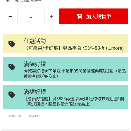
加入購物車
任選活動
【可樂果/卡廸那】專區零食 任3件88折 (...more)
滿額好禮
★驚喜好禮★下單送 卡廸那95℃薯條經典原味2包（贈品
數量有限送完為止）
滿額好禮
【會員好禮贈】滿$888再送-萬歲牌 足球球衣鑰匙圈1個
（款式隨機，贈品數量有限送完為止）
C40860003
064499