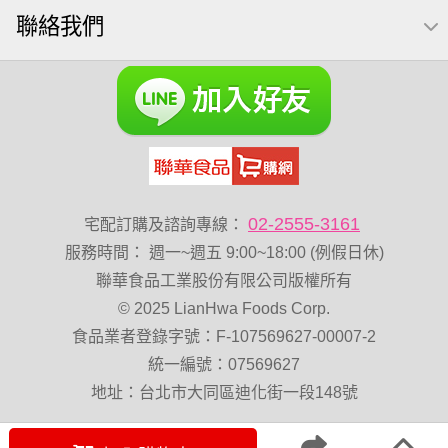
聯絡我們
減糖日記
全聯 南瓜子
素食
小魚干
無調味綜合堅果
杏仁
全聯 海苔
小魚乾
Diy飯糰
無糖 堅果飲
萬歲牌小魚
滿天星
全聯 海苔細
蔓越梅
元氣什穀堅果飲
烘焙
萬歲牌 堅果小包裝活力堅果
香菜
梅子
綜合堅果
榛果
黑豆
開心果 萬歲牌
無調味綜合果
無加糖
02-2555-3161
宅配訂購及諮詢專線：
魚
萬歲牌 蔓越莓
蜜汁腰果
寶咖咖 15g
服務時間
：
週一~週五 9:00~18:00 (例假日休)
飯卷專用海苔
萬歲牌-堅穀力
總匯點心
隨手包
聯華食品工業股份有限公司版權所有
© 2025 LianHwa Foods Corp.
脆片
綜合
中秋禮盒
味付
食品業者登錄字號：F-107569627-00007-2
萬歲牌 堅果隨身包22入
無添加
Costco 萬歲牌堅果
統一編號：07569627
飯糰
芝麻
穀物棒
拜拜箱
全聯 核桃
寶寶 海苔
地址：台北市大同區迪化街一段148號
波浪脆
卡廸那95℃薯條原味18克*5包
60g