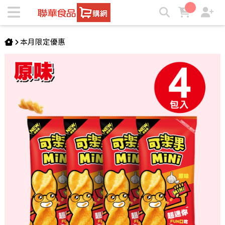
可樂果-MiNi原味(50gX4包) | ★聯華食品e購網★
本月限定優惠