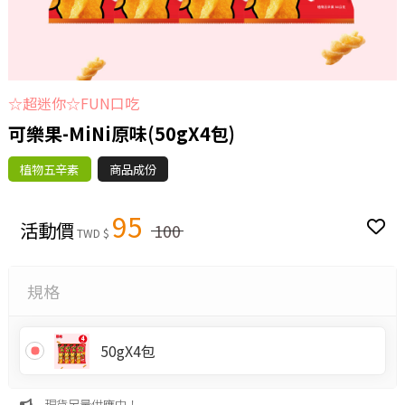
☆超迷你☆FUN口吃
可樂果-MiNi原味(50gX4包)
植物五辛素
商品成份
95
活動價
100
TWD $
規格
50gX4包
現貨足量供應中！