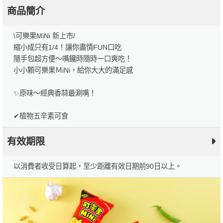
商品簡介
\可樂果MiNi 新上市/
縮小成只有1/4！讓你盡情FUN口吃
隨手包超方便～嘴饞時隨時一口爽吃！
小小顆可樂果ＭiNi，給你大大的滿足感
✨原味～經典香蒜最涮嘴！
✔植物五辛素可食
有效期限
以消費者收受日算起，至少距離有效日期前90日以上。